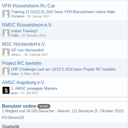
VFR Rüsselsheim Rc-Car
Training 21.01/22.01.2017 beim VFR-Rüsselsheim Indoor Halle
FSchimm
-
20. Januar 2017
RMSC Rüsselsheim e.V.
Indoor Training?
FaBa
-
22. Oktober 2013
MSC Höckendorf e.V.
GP von Höckendorf
Jens L.
-
26. Februar 2017
Project RC Iserlohn
LRP Challenge Lauf am 12/13.3.2016 beim Projekt RC Iserlohn
kaba
-
3. März 2016
AMSC Augsburg e.V.
1. AMSC pineapple Masters
gosu
-
17. Juli 2017
Benutzer online
34.021
1 Mitglied und 34.020 Besucher - Rekord: 112 Benutzer (
5. Oktober 2015
)
FG-Driver123
Statistik