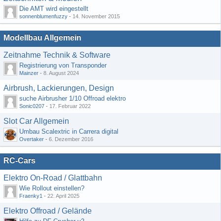
Die AMT wird eingestellt
sonnenblumenfuzzy
-
14. November 2015
Modellbau Allgemein
Zeitnahme Technik & Software
Registrierung von Transponder
Mainzer
-
8. August 2024
Airbrush, Lackierungen, Design
suche Airbrusher 1/10 Offroad elektro
Sonic0207
-
17. Februar 2022
Slot Car Allgemein
Umbau Scalextric in Carrera digital
Overtaker
-
6. Dezember 2016
RC-Cars
Elektro On-Road / Glattbahn
Wie Rollout einstellen?
Fraenky1
-
22. April 2025
Elektro Offroad / Gelände