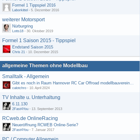
Formel 1 Tippspiel 2016
Laborkittel
-
5. Dezember 2016
weiterer Motorsport
Nürburgring
Lotts18
-
30. Oktober 2019
Formel 1 Saison 2015 - Tippspiel
Endstand Saison 2015
Chris 21
-
10. Dezember 2015
allgemeine Themen ohne Modellbau
Smalltalk - Allgemein
Gibt es noch in Raum Hannover RC Car Offroad modellbauvereine, habe selbst schon gegoogelt aber erfolglos
calotchro
-
10. April 2024
TV Inhalte u. Unterhaltung
6.11.130
2Fast4You
-
13. September 2013
RCweb.de OnlineRacing
Neueröffnung RCWEB Online-Serie?
2Fast4You
-
7. Januar 2017
PC / Computer Allgemein