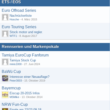
ETS / EOS
Euro Offroad Series
Nachrückerliste
Hosche
-
4. März 2015
Euro Touring Series
Stock motor und regler.
WTF1
-
8. August 2017
Rennserien und Markenpokale
Tamiya EuroCup Fanforum
Tamiya Stock Cup
minis1000
-
27. Juni 2024
BaWü Cup
Interesse einer Neuauflage?
Peter3003
-
15. Oktober 2019
Bayerncup
Eiscup 20-2015 Infos
MSMike
-
13. Oktober 2014
NRW Fun-Cup
Finale am 22/23.09.18