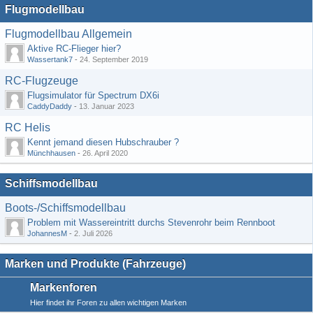
Flugmodellbau
Flugmodellbau Allgemein
Aktive RC-Flieger hier?
Wassertank7
-
24. September 2019
RC-Flugzeuge
Flugsimulator für Spectrum DX6i
CaddyDaddy
-
13. Januar 2023
RC Helis
Kennt jemand diesen Hubschrauber ?
Münchhausen
-
26. April 2020
Schiffsmodellbau
Boots-/Schiffsmodellbau
Problem mit Wassereintritt durchs Stevenrohr beim Rennboot
JohannesM
-
2. Juli 2026
Marken und Produkte (Fahrzeuge)
Markenforen
Hier findet ihr Foren zu allen wichtigen Marken