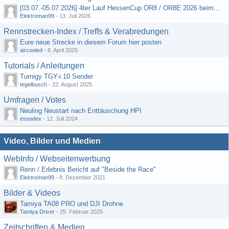
[03.07.-05.07.2026] 4ter Lauf HessenCup OR8 / OR8E 2026 beim MSV Linsengericht e.V.
Elektroman99
-
13. Juli 2026
Rennstrecken-Index / Treffs & Verabredungen
Eure neue Strecke in diesem Forum hier posten
aircooled
-
8. April 2025
Tutorials / Anleitungen
Turnigy TGY-i 10 Sender
tegelbusch
-
22. August 2025
Umfragen / Votes
Neuling Neustart nach Enttäuschung HPI
essedex
-
12. Juli 2024
Video, Bilder und Medien
WebInfo / Webseitenwerbung
Renn / Erlebnis Bericht auf "Beside the Race"
Elektroman99
-
8. Dezember 2021
Bilder & Videos
Tamiya TA08 PRO und DJI Drohne
Tamiya Driver
-
25. Februar 2025
Zeitschriften & Medien