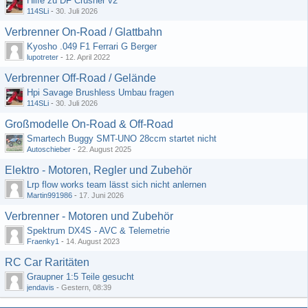
Hilfe zu DF Crusher v2
114SLi
-
30. Juli 2026
Verbrenner On-Road / Glattbahn
Kyosho .049 F1 Ferrari G Berger
lupotreter
-
12. April 2022
Verbrenner Off-Road / Gelände
Hpi Savage Brushless Umbau fragen
114SLi
-
30. Juli 2026
Großmodelle On-Road & Off-Road
Smartech Buggy SMT-UNO 28ccm startet nicht
Autoschieber
-
22. August 2025
Elektro - Motoren, Regler und Zubehör
Lrp flow works team lässt sich nicht anlernen
Martin991986
-
17. Juni 2026
Verbrenner - Motoren und Zubehör
Spektrum DX4S - AVC & Telemetrie
Fraenky1
-
14. August 2023
RC Car Raritäten
Graupner 1:5 Teile gesucht
jendavis
-
Gestern, 08:39