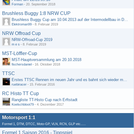
Forman
-
20. September 2018
Brushless Buggy 1:8 NRW CUP
Brushless Buggy Cup am 10.04.2013 auf der Intermodellbau in Dortmund
Elektroman99
-
8. Februar 2019
NRW Offroad Cup
NRW-Offroad-Cup 2019
m e s
-
8. Februar 2019
MST-Löffler-Cup
MST-Hauptversammlung am 20.10.2018
fischersdaniel
-
16. Oktober 2018
TTSC
Erstes TTSC Rennen im neuen Jahr und es bahnt sich wieder mal eine Rekordteilnehmerzahl an
ruebiracer
-
15. Februar 2016
RC Histo TT Cup
Rangliste TT-Histo Cup nach Erftstadt
Koelschbloot79
-
4. Dezember 2017
Motorsport 1:1
Formel 1, DTM, DTCC, Moto-GP, VLN, RCN, GLP etc......
Formel 1 Saison 2016 - Tippspiel