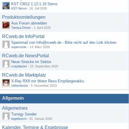
KST CM12 1:12-1:10 Servo
KST-Servo
-
16. Juli 2026
Produktvorstellungen
Aus Forum abmelden
Tamiya Driver
-
1. April 2025
RCweb.de InfoPortal
Spammail von Info@rcweb.de - Bitte nicht auf den Link klicken
supersonic
-
14. März 2020
RCweb.de NewsPortal
Neue Strecke im Sektor
xrayblaster
-
23. September 2020
RCweb.de Marktplatz
X-Ray RX8 mir Motor Reso Empfängerakku
siebenlocke
-
5. November 2023
Allgemein
Allgemeines
Turnigy Sender
tegelbusch
-
31. Januar 2026
Kalender, Termine & Ergebnisse