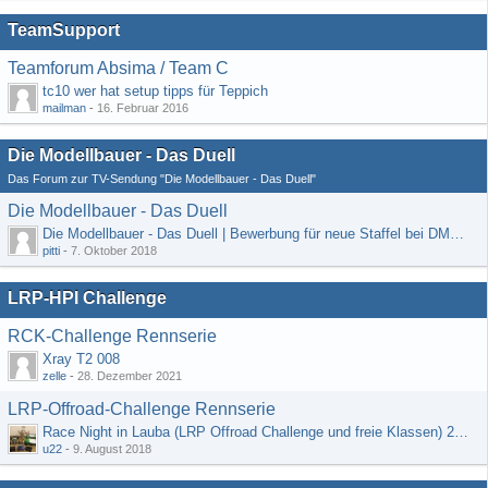
TeamSupport
Teamforum Absima / Team C
tc10 wer hat setup tipps für Teppich
mailman
-
16. Februar 2016
Die Modellbauer - Das Duell
Das Forum zur TV-Sendung "Die Modellbauer - Das Duell"
Die Modellbauer - Das Duell
Die Modellbauer - Das Duell | Bewerbung für neue Staffel bei DMAX *Werbung*
pitti
-
7. Oktober 2018
LRP-HPI Challenge
RCK-Challenge Rennserie
Xray T2 008
zelle
-
28. Dezember 2021
LRP-Offroad-Challenge Rennserie
Race Night in Lauba (LRP Offroad Challenge und freie Klassen) 25/26.08
u22
-
9. August 2018