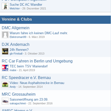
Suche DC AC Wandler
Melchior
-
29. Dezember 2021
Vereine & Clubs
DMC Allgemein
Warum fahre ich keinen DMC-Lauf mehr.
Elektroman99
-
6. März 2019
DJK Andernach
24h Rennen?
gb-Fireball
-
3. Oktober 2013
RC Car Fahren in Berlin und Umgebung
TEC beim TSV Mariendorf
mabe
-
21. April 2019
RC Speedracer e.V. Bernau
Video: Neue Asphaltstrecke in Bernau
Andy
-
14. September 2014
MRC Grossauheim
Saisoneröffnung am 23.09.
sakaguchinet
-
22. September 2016
AMSC Herne e.V.