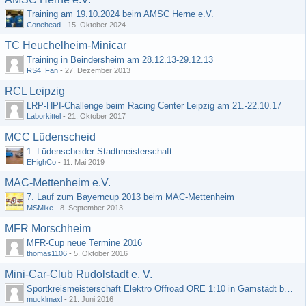
Training am 19.10.2024 beim AMSC Herne e.V.
Conehead
-
15. Oktober 2024
TC Heuchelheim-Minicar
Training in Beindersheim am 28.12.13-29.12.13
RS4_Fan
-
27. Dezember 2013
RCL Leipzig
LRP-HPI-Challenge beim Racing Center Leipzig am 21.-22.10.17
Laborkittel
-
21. Oktober 2017
MCC Lüdenscheid
1. Lüdenscheider Stadtmeisterschaft
EHighCo
-
11. Mai 2019
MAC-Mettenheim e.V.
7. Lauf zum Bayerncup 2013 beim MAC-Mettenheim
MSMike
-
8. September 2013
MFR Morschheim
MFR-Cup neue Termine 2016
thomas1106
-
5. Oktober 2016
Mini-Car-Club Rudolstadt e. V.
Sportkreismeisterschaft Elektro Offroad ORE 1:10 in Gamstädt bei Erfurt, Outdoor mit Indoor Ausweichmöglichkeit!!!
mucklmaxl
-
21. Juni 2016