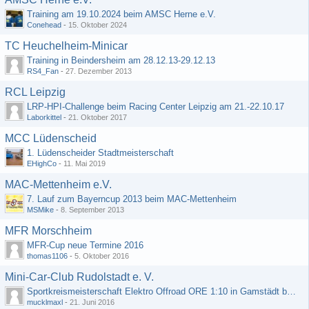
Training am 19.10.2024 beim AMSC Herne e.V.
Conehead
-
15. Oktober 2024
TC Heuchelheim-Minicar
Training in Beindersheim am 28.12.13-29.12.13
RS4_Fan
-
27. Dezember 2013
RCL Leipzig
LRP-HPI-Challenge beim Racing Center Leipzig am 21.-22.10.17
Laborkittel
-
21. Oktober 2017
MCC Lüdenscheid
1. Lüdenscheider Stadtmeisterschaft
EHighCo
-
11. Mai 2019
MAC-Mettenheim e.V.
7. Lauf zum Bayerncup 2013 beim MAC-Mettenheim
MSMike
-
8. September 2013
MFR Morschheim
MFR-Cup neue Termine 2016
thomas1106
-
5. Oktober 2016
Mini-Car-Club Rudolstadt e. V.
Sportkreismeisterschaft Elektro Offroad ORE 1:10 in Gamstädt bei Erfurt, Outdoor mit Indoor Ausweichmöglichkeit!!!
mucklmaxl
-
21. Juni 2016