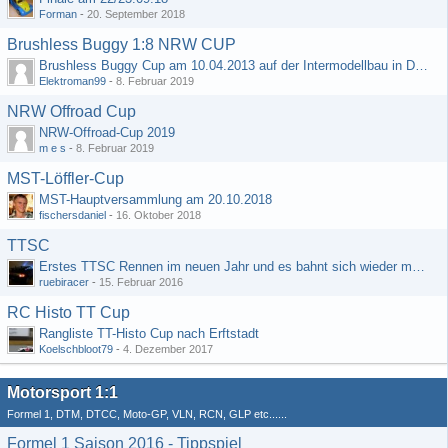
Forman
-
20. September 2018
Brushless Buggy 1:8 NRW CUP
Brushless Buggy Cup am 10.04.2013 auf der Intermodellbau in Dortmund
Elektroman99
-
8. Februar 2019
NRW Offroad Cup
NRW-Offroad-Cup 2019
m e s
-
8. Februar 2019
MST-Löffler-Cup
MST-Hauptversammlung am 20.10.2018
fischersdaniel
-
16. Oktober 2018
TTSC
Erstes TTSC Rennen im neuen Jahr und es bahnt sich wieder mal eine Rekordteilnehmerzahl an
ruebiracer
-
15. Februar 2016
RC Histo TT Cup
Rangliste TT-Histo Cup nach Erftstadt
Koelschbloot79
-
4. Dezember 2017
Motorsport 1:1
Formel 1, DTM, DTCC, Moto-GP, VLN, RCN, GLP etc......
Formel 1 Saison 2016 - Tippspiel