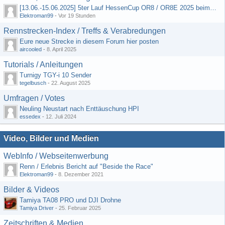
[13.06.-15.06.2025] 5ter Lauf HessenCup OR8 / OR8E 2025 beim MSC Ober-Mörlen e.V.
Elektroman99
-
Vor 19 Stunden
Rennstrecken-Index / Treffs & Verabredungen
Eure neue Strecke in diesem Forum hier posten
aircooled
-
8. April 2025
Tutorials / Anleitungen
Turnigy TGY-i 10 Sender
tegelbusch
-
22. August 2025
Umfragen / Votes
Neuling Neustart nach Enttäuschung HPI
essedex
-
12. Juli 2024
Video, Bilder und Medien
WebInfo / Webseitenwerbung
Renn / Erlebnis Bericht auf "Beside the Race"
Elektroman99
-
8. Dezember 2021
Bilder & Videos
Tamiya TA08 PRO und DJI Drohne
Tamiya Driver
-
25. Februar 2025
Zeitschriften & Medien