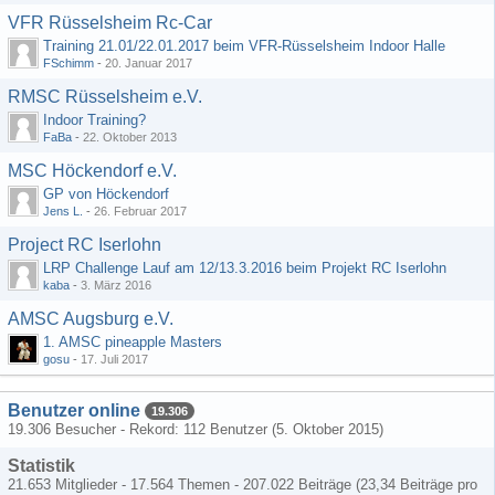
VFR Rüsselsheim Rc-Car
Training 21.01/22.01.2017 beim VFR-Rüsselsheim Indoor Halle
FSchimm
-
20. Januar 2017
RMSC Rüsselsheim e.V.
Indoor Training?
FaBa
-
22. Oktober 2013
MSC Höckendorf e.V.
GP von Höckendorf
Jens L.
-
26. Februar 2017
Project RC Iserlohn
LRP Challenge Lauf am 12/13.3.2016 beim Projekt RC Iserlohn
kaba
-
3. März 2016
AMSC Augsburg e.V.
1. AMSC pineapple Masters
gosu
-
17. Juli 2017
Benutzer online
19.306
19.306 Besucher - Rekord: 112 Benutzer (
5. Oktober 2015
)
Statistik
21.653 Mitglieder - 17.564 Themen - 207.022 Beiträge (23,34 Beiträge pro