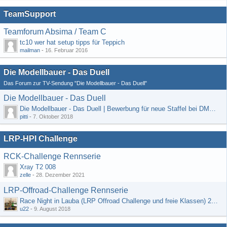
TeamSupport
Teamforum Absima / Team C
tc10 wer hat setup tipps für Teppich
mailman
-
16. Februar 2016
Die Modellbauer - Das Duell
Das Forum zur TV-Sendung "Die Modellbauer - Das Duell"
Die Modellbauer - Das Duell
Die Modellbauer - Das Duell | Bewerbung für neue Staffel bei DMAX *Werbung*
pitti
-
7. Oktober 2018
LRP-HPI Challenge
RCK-Challenge Rennserie
Xray T2 008
zelle
-
28. Dezember 2021
LRP-Offroad-Challenge Rennserie
Race Night in Lauba (LRP Offroad Challenge und freie Klassen) 25/26.08
u22
-
9. August 2018