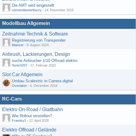
Die AMT wird eingestellt
sonnenblumenfuzzy
-
14. November 2015
Modellbau Allgemein
Zeitnahme Technik & Software
Registrierung von Transponder
Mainzer
-
8. August 2024
Airbrush, Lackierungen, Design
suche Airbrusher 1/10 Offroad elektro
Sonic0207
-
17. Februar 2022
Slot Car Allgemein
Umbau Scalextric in Carrera digital
Overtaker
-
6. Dezember 2016
RC-Cars
Elektro On-Road / Glattbahn
Wie Rollout einstellen?
Fraenky1
-
22. April 2025
Elektro Offroad / Gelände