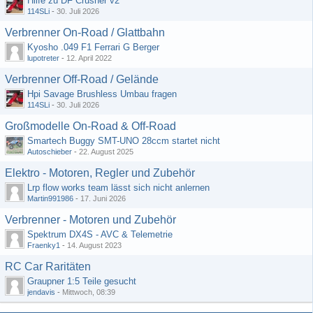
Hilfe zu DF Crusher v2
114SLi
-
30. Juli 2026
Verbrenner On-Road / Glattbahn
Kyosho .049 F1 Ferrari G Berger
lupotreter
-
12. April 2022
Verbrenner Off-Road / Gelände
Hpi Savage Brushless Umbau fragen
114SLi
-
30. Juli 2026
Großmodelle On-Road & Off-Road
Smartech Buggy SMT-UNO 28ccm startet nicht
Autoschieber
-
22. August 2025
Elektro - Motoren, Regler und Zubehör
Lrp flow works team lässt sich nicht anlernen
Martin991986
-
17. Juni 2026
Verbrenner - Motoren und Zubehör
Spektrum DX4S - AVC & Telemetrie
Fraenky1
-
14. August 2023
RC Car Raritäten
Graupner 1:5 Teile gesucht
jendavis
-
Mittwoch, 08:39