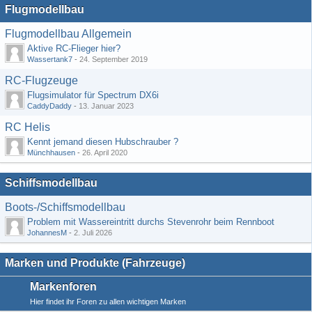
Flugmodellbau
Flugmodellbau Allgemein
Aktive RC-Flieger hier?
Wassertank7
-
24. September 2019
RC-Flugzeuge
Flugsimulator für Spectrum DX6i
CaddyDaddy
-
13. Januar 2023
RC Helis
Kennt jemand diesen Hubschrauber ?
Münchhausen
-
26. April 2020
Schiffsmodellbau
Boots-/Schiffsmodellbau
Problem mit Wassereintritt durchs Stevenrohr beim Rennboot
JohannesM
-
2. Juli 2026
Marken und Produkte (Fahrzeuge)
Markenforen
Hier findet ihr Foren zu allen wichtigen Marken