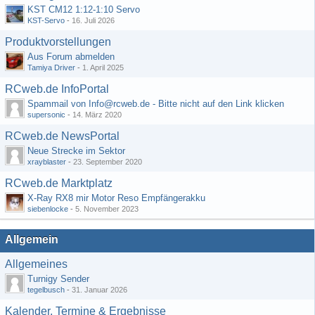
KST CM12 1:12-1:10 Servo
KST-Servo
-
16. Juli 2026
Produktvorstellungen
Aus Forum abmelden
Tamiya Driver
-
1. April 2025
RCweb.de InfoPortal
Spammail von Info@rcweb.de - Bitte nicht auf den Link klicken
supersonic
-
14. März 2020
RCweb.de NewsPortal
Neue Strecke im Sektor
xrayblaster
-
23. September 2020
RCweb.de Marktplatz
X-Ray RX8 mir Motor Reso Empfängerakku
siebenlocke
-
5. November 2023
Allgemein
Allgemeines
Turnigy Sender
tegelbusch
-
31. Januar 2026
Kalender, Termine & Ergebnisse