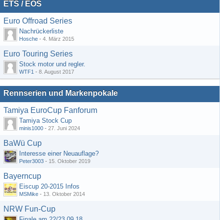
ETS / EOS
Euro Offroad Series
Nachrückerliste
Hosche
-
4. März 2015
Euro Touring Series
Stock motor und regler.
WTF1
-
8. August 2017
Rennserien und Markenpokale
Tamiya EuroCup Fanforum
Tamiya Stock Cup
minis1000
-
27. Juni 2024
BaWü Cup
Interesse einer Neuauflage?
Peter3003
-
15. Oktober 2019
Bayerncup
Eiscup 20-2015 Infos
MSMike
-
13. Oktober 2014
NRW Fun-Cup
Finale am 22/23.09.18