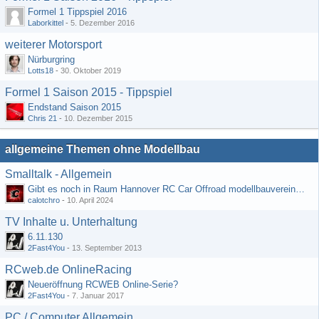
Formel 1 Tippspiel 2016
Laborkittel
-
5. Dezember 2016
weiterer Motorsport
Nürburgring
Lotts18
-
30. Oktober 2019
Formel 1 Saison 2015 - Tippspiel
Endstand Saison 2015
Chris 21
-
10. Dezember 2015
allgemeine Themen ohne Modellbau
Smalltalk - Allgemein
Gibt es noch in Raum Hannover RC Car Offroad modellbauvereine, habe selbst schon gegoogelt aber erfolglos
calotchro
-
10. April 2024
TV Inhalte u. Unterhaltung
6.11.130
2Fast4You
-
13. September 2013
RCweb.de OnlineRacing
Neueröffnung RCWEB Online-Serie?
2Fast4You
-
7. Januar 2017
PC / Computer Allgemein