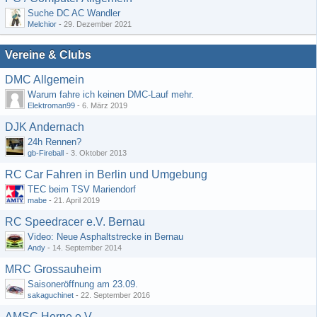
Suche DC AC Wandler
Melchior
-
29. Dezember 2021
Vereine & Clubs
DMC Allgemein
Warum fahre ich keinen DMC-Lauf mehr.
Elektroman99
-
6. März 2019
DJK Andernach
24h Rennen?
gb-Fireball
-
3. Oktober 2013
RC Car Fahren in Berlin und Umgebung
TEC beim TSV Mariendorf
mabe
-
21. April 2019
RC Speedracer e.V. Bernau
Video: Neue Asphaltstrecke in Bernau
Andy
-
14. September 2014
MRC Grossauheim
Saisoneröffnung am 23.09.
sakaguchinet
-
22. September 2016
AMSC Herne e.V.