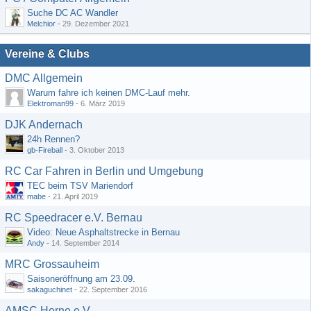
Suche DC AC Wandler
Melchior
-
29. Dezember 2021
Vereine & Clubs
DMC Allgemein
Warum fahre ich keinen DMC-Lauf mehr.
Elektroman99
-
6. März 2019
DJK Andernach
24h Rennen?
gb-Fireball
-
3. Oktober 2013
RC Car Fahren in Berlin und Umgebung
TEC beim TSV Mariendorf
mabe
-
21. April 2019
RC Speedracer e.V. Bernau
Video: Neue Asphaltstrecke in Bernau
Andy
-
14. September 2014
MRC Grossauheim
Saisoneröffnung am 23.09.
sakaguchinet
-
22. September 2016
AMSC Herne e.V.