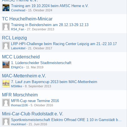
Training am 19.10.2024 beim AMSC Herne e.V.
Conehead
-
15. Oktober 2024
TC Heuchelheim-Minicar
Training in Beindersheim am 28.12.13-29.12.13
RS4_Fan
-
27. Dezember 2013
RCL Leipzig
LRP-HPI-Challenge beim Racing Center Leipzig am 21.-22.10.17
Laborkittel
-
21. Oktober 2017
MCC Lüdenscheid
1. Lüdenscheider Stadtmeisterschaft
EHighCo
-
11. Mai 2019
MAC-Mettenheim e.V.
7. Lauf zum Bayerncup 2013 beim MAC-Mettenheim
MSMike
-
8. September 2013
MFR Morschheim
MFR-Cup neue Termine 2016
thomas1106
-
5. Oktober 2016
Mini-Car-Club Rudolstadt e. V.
Sportkreismeisterschaft Elektro Offroad ORE 1:10 in Gamstädt bei Erfurt, Outdoor mit Indoor Ausweichmöglichkeit!!!
mucklmaxl
-
21. Juni 2016