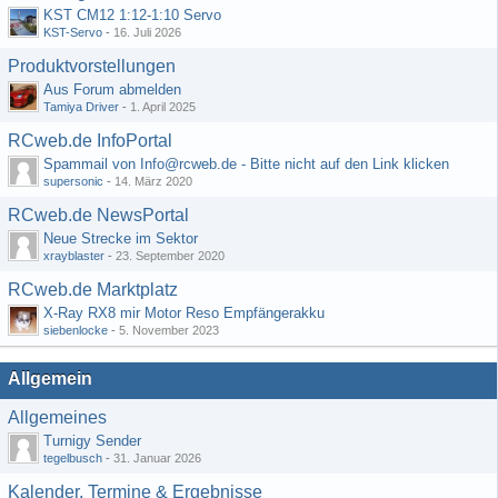
KST CM12 1:12-1:10 Servo
KST-Servo
-
16. Juli 2026
Produktvorstellungen
Aus Forum abmelden
Tamiya Driver
-
1. April 2025
RCweb.de InfoPortal
Spammail von Info@rcweb.de - Bitte nicht auf den Link klicken
supersonic
-
14. März 2020
RCweb.de NewsPortal
Neue Strecke im Sektor
xrayblaster
-
23. September 2020
RCweb.de Marktplatz
X-Ray RX8 mir Motor Reso Empfängerakku
siebenlocke
-
5. November 2023
Allgemein
Allgemeines
Turnigy Sender
tegelbusch
-
31. Januar 2026
Kalender, Termine & Ergebnisse