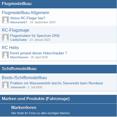
Flugmodellbau
Flugmodellbau Allgemein
Aktive RC-Flieger hier?
Wassertank7
-
24. September 2019
RC-Flugzeuge
Flugsimulator für Spectrum DX6i
CaddyDaddy
-
13. Januar 2023
RC Helis
Kennt jemand diesen Hubschrauber ?
Münchhausen
-
26. April 2020
Schiffsmodellbau
Boots-/Schiffsmodellbau
Problem mit Wassereintritt durchs Stevenrohr beim Rennboot
JohannesM
-
2. Juli 2026
Marken und Produkte (Fahrzeuge)
Markenforen
Hier findet ihr Foren zu allen wichtigen Marken