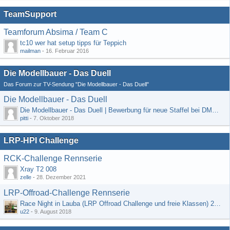
TeamSupport
Teamforum Absima / Team C
tc10 wer hat setup tipps für Teppich
mailman
-
16. Februar 2016
Die Modellbauer - Das Duell
Das Forum zur TV-Sendung "Die Modellbauer - Das Duell"
Die Modellbauer - Das Duell
Die Modellbauer - Das Duell | Bewerbung für neue Staffel bei DMAX *Werbung*
pitti
-
7. Oktober 2018
LRP-HPI Challenge
RCK-Challenge Rennserie
Xray T2 008
zelle
-
28. Dezember 2021
LRP-Offroad-Challenge Rennserie
Race Night in Lauba (LRP Offroad Challenge und freie Klassen) 25/26.08
u22
-
9. August 2018