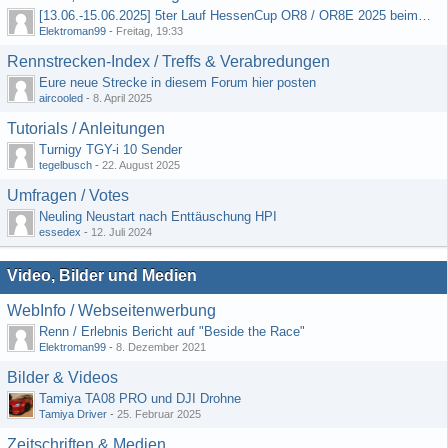
[13.06.-15.06.2025] 5ter Lauf HessenCup OR8 / OR8E 2025 beim MSC Ober-Mörlen e.V.
Elektroman99
-
Freitag, 19:33
Rennstrecken-Index / Treffs & Verabredungen
Eure neue Strecke in diesem Forum hier posten
aircooled
-
8. April 2025
Tutorials / Anleitungen
Turnigy TGY-i 10 Sender
tegelbusch
-
22. August 2025
Umfragen / Votes
Neuling Neustart nach Enttäuschung HPI
essedex
-
12. Juli 2024
Video, Bilder und Medien
WebInfo / Webseitenwerbung
Renn / Erlebnis Bericht auf "Beside the Race"
Elektroman99
-
8. Dezember 2021
Bilder & Videos
Tamiya TA08 PRO und DJI Drohne
Tamiya Driver
-
25. Februar 2025
Zeitschriften & Medien