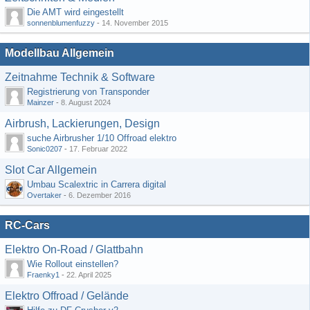
Die AMT wird eingestellt
sonnenblumenfuzzy
-
14. November 2015
Modellbau Allgemein
Zeitnahme Technik & Software
Registrierung von Transponder
Mainzer
-
8. August 2024
Airbrush, Lackierungen, Design
suche Airbrusher 1/10 Offroad elektro
Sonic0207
-
17. Februar 2022
Slot Car Allgemein
Umbau Scalextric in Carrera digital
Overtaker
-
6. Dezember 2016
RC-Cars
Elektro On-Road / Glattbahn
Wie Rollout einstellen?
Fraenky1
-
22. April 2025
Elektro Offroad / Gelände