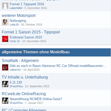
Formel 1 Tippspiel 2016
Laborkittel
-
5. Dezember 2016
weiterer Motorsport
Nürburgring
Lotts18
-
30. Oktober 2019
Formel 1 Saison 2015 - Tippspiel
Endstand Saison 2015
Chris 21
-
10. Dezember 2015
allgemeine Themen ohne Modellbau
Smalltalk - Allgemein
Gibt es noch in Raum Hannover RC Car Offroad modellbauvereine, habe selbst schon gegoogelt aber erfolglos
calotchro
-
10. April 2024
TV Inhalte u. Unterhaltung
6.11.130
2Fast4You
-
13. September 2013
RCweb.de OnlineRacing
Neueröffnung RCWEB Online-Serie?
2Fast4You
-
7. Januar 2017
PC / Computer Allgemein