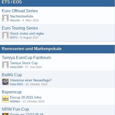
ETS / EOS
Euro Offroad Series
Nachrückerliste
Hosche
-
4. März 2015
Euro Touring Series
Stock motor und regler.
WTF1
-
8. August 2017
Rennserien und Markenpokale
Tamiya EuroCup Fanforum
Tamiya Stock Cup
minis1000
-
27. Juni 2024
BaWü Cup
Interesse einer Neuauflage?
Peter3003
-
15. Oktober 2019
Bayerncup
Eiscup 20-2015 Infos
MSMike
-
13. Oktober 2014
NRW Fun-Cup
Finale am 22/23.09.18