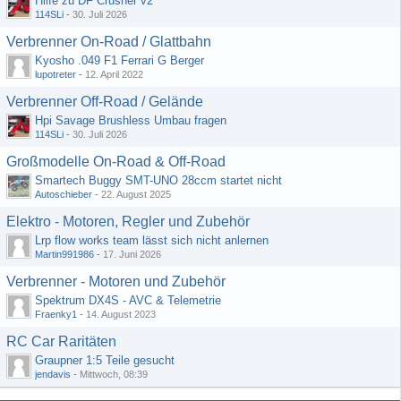
Hilfe zu DF Crusher v2
114SLi
-
30. Juli 2026
Verbrenner On-Road / Glattbahn
Kyosho .049 F1 Ferrari G Berger
lupotreter
-
12. April 2022
Verbrenner Off-Road / Gelände
Hpi Savage Brushless Umbau fragen
114SLi
-
30. Juli 2026
Großmodelle On-Road & Off-Road
Smartech Buggy SMT-UNO 28ccm startet nicht
Autoschieber
-
22. August 2025
Elektro - Motoren, Regler und Zubehör
Lrp flow works team lässt sich nicht anlernen
Martin991986
-
17. Juni 2026
Verbrenner - Motoren und Zubehör
Spektrum DX4S - AVC & Telemetrie
Fraenky1
-
14. August 2023
RC Car Raritäten
Graupner 1:5 Teile gesucht
jendavis
-
Mittwoch, 08:39