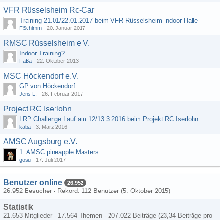
VFR Rüsselsheim Rc-Car
Training 21.01/22.01.2017 beim VFR-Rüsselsheim Indoor Halle
FSchimm
-
20. Januar 2017
RMSC Rüsselsheim e.V.
Indoor Training?
FaBa
-
22. Oktober 2013
MSC Höckendorf e.V.
GP von Höckendorf
Jens L.
-
26. Februar 2017
Project RC Iserlohn
LRP Challenge Lauf am 12/13.3.2016 beim Projekt RC Iserlohn
kaba
-
3. März 2016
AMSC Augsburg e.V.
1. AMSC pineapple Masters
gosu
-
17. Juli 2017
Benutzer online
26.952
26.952 Besucher - Rekord: 112 Benutzer (
5. Oktober 2015
)
Statistik
21.653 Mitglieder - 17.564 Themen - 207.022 Beiträge (23,34 Beiträge pro