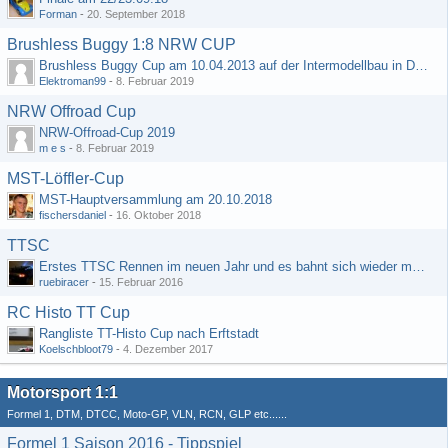
Forman
-
20. September 2018
Brushless Buggy 1:8 NRW CUP
Brushless Buggy Cup am 10.04.2013 auf der Intermodellbau in Dortmund
Elektroman99
-
8. Februar 2019
NRW Offroad Cup
NRW-Offroad-Cup 2019
m e s
-
8. Februar 2019
MST-Löffler-Cup
MST-Hauptversammlung am 20.10.2018
fischersdaniel
-
16. Oktober 2018
TTSC
Erstes TTSC Rennen im neuen Jahr und es bahnt sich wieder mal eine Rekordteilnehmerzahl an
ruebiracer
-
15. Februar 2016
RC Histo TT Cup
Rangliste TT-Histo Cup nach Erftstadt
Koelschbloot79
-
4. Dezember 2017
Motorsport 1:1
Formel 1, DTM, DTCC, Moto-GP, VLN, RCN, GLP etc......
Formel 1 Saison 2016 - Tippspiel