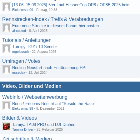
[13.06.-15.06.2025] 5ter Lauf HessenCup OR8 / OR8E 2025 beim MSC Ober-Mörlen e.V.
Elektroman99
-
Freitag, 19:33
Rennstrecken-Index / Treffs & Verabredungen
Eure neue Strecke in diesem Forum hier posten
aircooled
-
8. April 2025
Tutorials / Anleitungen
Turnigy TGY-i 10 Sender
tegelbusch
-
22. August 2025
Umfragen / Votes
Neuling Neustart nach Enttäuschung HPI
essedex
-
12. Juli 2024
Video, Bilder und Medien
WebInfo / Webseitenwerbung
Renn / Erlebnis Bericht auf "Beside the Race"
Elektroman99
-
8. Dezember 2021
Bilder & Videos
Tamiya TA08 PRO und DJI Drohne
Tamiya Driver
-
25. Februar 2025
Zeitschriften & Medien