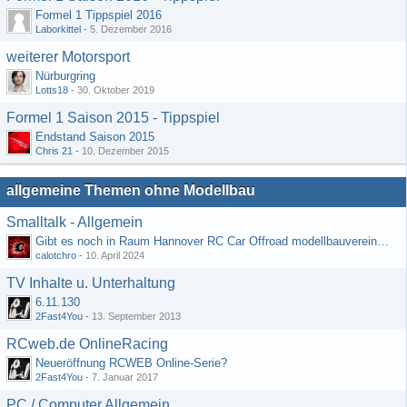
Formel 1 Tippspiel 2016
Laborkittel
-
5. Dezember 2016
weiterer Motorsport
Nürburgring
Lotts18
-
30. Oktober 2019
Formel 1 Saison 2015 - Tippspiel
Endstand Saison 2015
Chris 21
-
10. Dezember 2015
allgemeine Themen ohne Modellbau
Smalltalk - Allgemein
Gibt es noch in Raum Hannover RC Car Offroad modellbauvereine, habe selbst schon gegoogelt aber erfolglos
calotchro
-
10. April 2024
TV Inhalte u. Unterhaltung
6.11.130
2Fast4You
-
13. September 2013
RCweb.de OnlineRacing
Neueröffnung RCWEB Online-Serie?
2Fast4You
-
7. Januar 2017
PC / Computer Allgemein