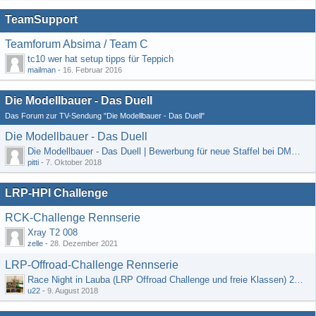
TeamSupport
Teamforum Absima / Team C
tc10 wer hat setup tipps für Teppich
mailman
-
16. Februar 2016
Die Modellbauer - Das Duell
Das Forum zur TV-Sendung "Die Modellbauer - Das Duell"
Die Modellbauer - Das Duell
Die Modellbauer - Das Duell | Bewerbung für neue Staffel bei DMAX *Werbung*
pitti
-
7. Oktober 2018
LRP-HPI Challenge
RCK-Challenge Rennserie
Xray T2 008
zelle
-
28. Dezember 2021
LRP-Offroad-Challenge Rennserie
Race Night in Lauba (LRP Offroad Challenge und freie Klassen) 25/26.08
u22
-
9. August 2018