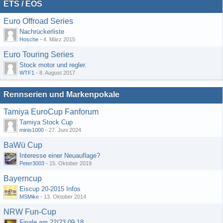
ETS / EOS
Euro Offroad Series
Nachrückerliste
Hosche
-
4. März 2015
Euro Touring Series
Stock motor und regler.
WTF1
-
8. August 2017
Rennserien und Markenpokale
Tamiya EuroCup Fanforum
Tamiya Stock Cup
minis1000
-
27. Juni 2024
BaWü Cup
Interesse einer Neuauflage?
Peter3003
-
15. Oktober 2019
Bayerncup
Eiscup 20-2015 Infos
MSMike
-
13. Oktober 2014
NRW Fun-Cup
Finale am 22/23.09.18