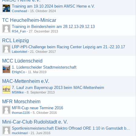
Training am 19.10.2024 beim AMSC Herne e.V.
Conehead
-
15. Oktober 2024
TC Heuchelheim-Minicar
Training in Beindersheim am 28.12.13-29.12.13
RS4_Fan
-
27. Dezember 2013
RCL Leipzig
LRP-HPI-Challenge beim Racing Center Leipzig am 21.-22.10.17
Laborkittel
-
21. Oktober 2017
MCC Lüdenscheid
1. Lüdenscheider Stadtmeisterschaft
EHighCo
-
11. Mai 2019
MAC-Mettenheim e.V.
7. Lauf zum Bayerncup 2013 beim MAC-Mettenheim
MSMike
-
8. September 2013
MFR Morschheim
MFR-Cup neue Termine 2016
thomas1106
-
5. Oktober 2016
Mini-Car-Club Rudolstadt e. V.
Sportkreismeisterschaft Elektro Offroad ORE 1:10 in Gamstädt bei Erfurt, Outdoor mit Indoor Ausweichmöglichkeit!!!
mucklmaxl
-
21. Juni 2016