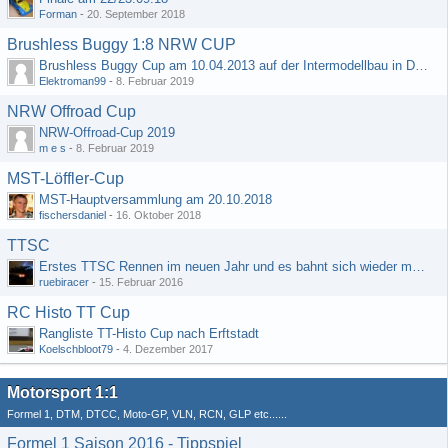
Forman
-
20. September 2018
Brushless Buggy 1:8 NRW CUP
Brushless Buggy Cup am 10.04.2013 auf der Intermodellbau in Dortmund
Elektroman99
-
8. Februar 2019
NRW Offroad Cup
NRW-Offroad-Cup 2019
m e s
-
8. Februar 2019
MST-Löffler-Cup
MST-Hauptversammlung am 20.10.2018
fischersdaniel
-
16. Oktober 2018
TTSC
Erstes TTSC Rennen im neuen Jahr und es bahnt sich wieder mal eine Rekordteilnehmerzahl an
ruebiracer
-
15. Februar 2016
RC Histo TT Cup
Rangliste TT-Histo Cup nach Erftstadt
Koelschbloot79
-
4. Dezember 2017
Motorsport 1:1
Formel 1, DTM, DTCC, Moto-GP, VLN, RCN, GLP etc......
Formel 1 Saison 2016 - Tippspiel