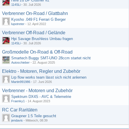
Hilfe zu DF Crusher v2
114SLi
-
30. Juli 2026
Verbrenner On-Road / Glattbahn
Kyosho .049 F1 Ferrari G Berger
lupotreter
-
12. April 2022
Verbrenner Off-Road / Gelände
Hpi Savage Brushless Umbau fragen
114SLi
-
30. Juli 2026
Großmodelle On-Road & Off-Road
Smartech Buggy SMT-UNO 28ccm startet nicht
Autoschieber
-
22. August 2025
Elektro - Motoren, Regler und Zubehör
Lrp flow works team lässt sich nicht anlernen
Martin991986
-
17. Juni 2026
Verbrenner - Motoren und Zubehör
Spektrum DX4S - AVC & Telemetrie
Fraenky1
-
14. August 2023
RC Car Raritäten
Graupner 1:5 Teile gesucht
jendavis
-
Mittwoch, 08:39