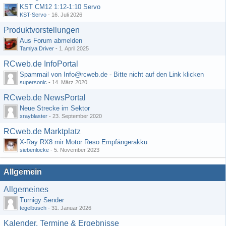
KST CM12 1:12-1:10 Servo
KST-Servo
-
16. Juli 2026
Produktvorstellungen
Aus Forum abmelden
Tamiya Driver
-
1. April 2025
RCweb.de InfoPortal
Spammail von Info@rcweb.de - Bitte nicht auf den Link klicken
supersonic
-
14. März 2020
RCweb.de NewsPortal
Neue Strecke im Sektor
xrayblaster
-
23. September 2020
RCweb.de Marktplatz
X-Ray RX8 mir Motor Reso Empfängerakku
siebenlocke
-
5. November 2023
Allgemein
Allgemeines
Turnigy Sender
tegelbusch
-
31. Januar 2026
Kalender, Termine & Ergebnisse