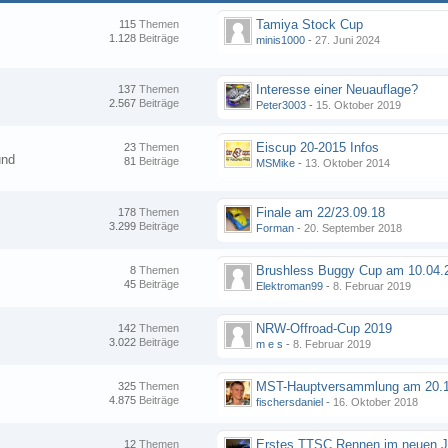
Tamiya Stock Cup
115
Themen
1.128
Beiträge
minis1000
-
27. Juni 2024
Interesse einer Neuauflage?
137
Themen
2.567
Beiträge
Peter3003
-
15. Oktober 2019
Eiscup 20-2015 Infos
23
Themen
und
81
Beiträge
MSMike
-
13. Oktober 2014
Finale am 22/23.09.18
178
Themen
3.299
Beiträge
Forman
-
20. September 2018
8
Themen
45
Beiträge
Elektroman99
-
8. Februar 2019
NRW-Offroad-Cup 2019
142
Themen
3.022
Beiträge
m e s
-
8. Februar 2019
MST-Hauptversammlung am 20.1
325
Themen
4.875
Beiträge
fischersdaniel
-
16. Oktober 2018
12
Themen