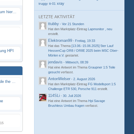
xray
truggy
tt-01
Eure neue Strecke in diesem Forum hier posten
LETZTE AKTIVITÄT
ttubby
-
Vor 21 Stunden
Hat den Marktplatz-Eintrag
Lapmonitor , neu
erstellt.
Elektroman99
-
Freitag, 19:33
Hat das Thema
[13.06.-15.06.2025] 5ter Lauf
hung HPI
HessenCup OR8 / OR8E 2025 beim MSC Ober-
Mörlen e.V.
gestartet.
jendavis
-
Mittwoch, 08:39
Hat eine Antwort im Thema
Graupner 1:5 Teile
gesucht
verfasst.
AntonWelser
-
2. August 2026
Renn / Erlebnis Bericht auf "Beside the Race"
Hat den Marktplatz-Eintrag
FG Modellsport 1:5
Challenge ETR 530, Porsche 911
erstellt.
114SLi
-
30. Juli 2026
ne
Hat eine Antwort im Thema
Hpi Savage
Brushless Umbau fragen
verfasst.
015