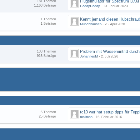
Flugsimulator für Spectrum DX6i
181
Themen
1.168
Beiträge
CaddyDaddy
-
13. Januar 2023
Kennt jemand diesen Hubschraub
1
Themen
1
Beiträge
Münchhausen
-
26. April 2020
133
Themen
916
Beiträge
JohannesM
-
2. Juli 2026
tc10 wer hat setup tipps für Tepp
5
Themen
25
Beiträge
mailman
-
16. Februar 2016