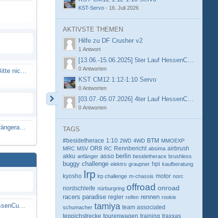
KST-Servo
-
16. Juli 2026
AKTIVSTE THEMEN
Hilfe zu DF Crusher v2
1 Antwort
[13.06.-15.06.2025] 5ter Lauf HessenCup OR8 /
0 Antworten
Spammail von Info@rcweb.de - Bitte nicht auf den Link klicken
KST CM12 1:12-1:10 Servo
0 Antworten
[03.07.-05.07.2026] 4ter Lauf HessenCup OR8 /
0 Antworten
X-Ray RX8 mir Motor Reso Empfängerakku
TAGS
#besidetherace
1:10
BTM
2WD
4WD
MMOEXP
OR8
Rennbericht
MRC
MSV
RC
absima
airbrush
berlin
akku
asso
anfänger
besidetherace
brushless
buggy
challenge
hpi
elektro
graupner
kaufberatung
lrp
kyosho
motor
lrp challenge
m-chassis
norc
offroad
onroad
nordschleife
nürburgring
racers paradise
rennen
regler
reifen
rookie
tamiya
[13.06.-15.06.2025] 5ter Lauf HessenCup OR8 / OR8E 2025 beim MSC Ober-Mörlen e.V.
schumacher
team associated
teppichstrecke
tourenwagen
training
traxxas