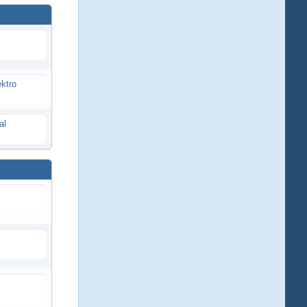
ektro
al