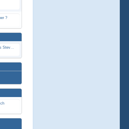
er ?
Problem mit Wassereintritt durchs Stevenrohr beim Rennboot
ich