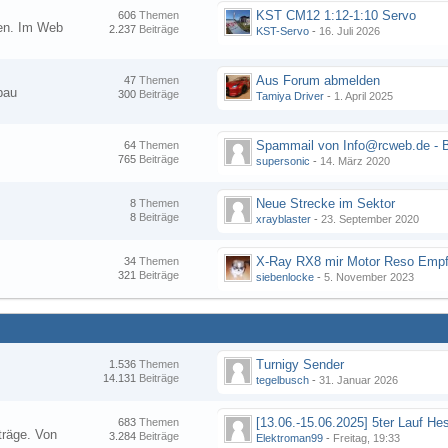
KST CM12 1:12-1:10 Servo
606
Themen
nen. Im Web
2.237
Beiträge
KST-Servo
-
16. Juli 2026
Aus Forum abmelden
47
Themen
bau
300
Beiträge
Tamiya Driver
-
1. April 2025
64
Themen
765
Beiträge
supersonic
-
14. März 2020
Neue Strecke im Sektor
8
Themen
8
Beiträge
xrayblaster
-
23. September 2020
34
Themen
321
Beiträge
siebenlocke
-
5. November 2023
Turnigy Sender
1.536
Themen
14.131
Beiträge
tegelbusch
-
31. Januar 2026
683
Themen
träge. Von
3.284
Beiträge
Elektroman99
-
Freitag, 19:33