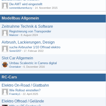
Die AMT wird eingestellt
sonnenblumenfuzzy
-
14. November 2015
Modellbau Allgemein
Zeitnahme Technik & Software
Registrierung von Transponder
Mainzer
-
8. August 2024
Airbrush, Lackierungen, Design
suche Airbrusher 1/10 Offroad elektro
Sonic0207
-
17. Februar 2022
Slot Car Allgemein
Umbau Scalextric in Carrera digital
Overtaker
-
6. Dezember 2016
RC-Cars
Elektro On-Road / Glattbahn
Wie Rollout einstellen?
Fraenky1
-
22. April 2025
Elektro Offroad / Gelände