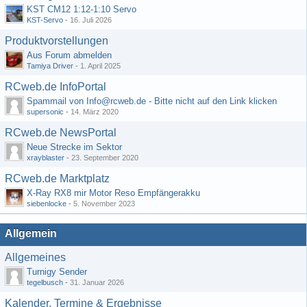
KST CM12 1:12-1:10 Servo
KST-Servo
-
16. Juli 2026
Produktvorstellungen
Aus Forum abmelden
Tamiya Driver
-
1. April 2025
RCweb.de InfoPortal
Spammail von Info@rcweb.de - Bitte nicht auf den Link klicken
supersonic
-
14. März 2020
RCweb.de NewsPortal
Neue Strecke im Sektor
xrayblaster
-
23. September 2020
RCweb.de Marktplatz
X-Ray RX8 mir Motor Reso Empfängerakku
siebenlocke
-
5. November 2023
Allgemein
Allgemeines
Turnigy Sender
tegelbusch
-
31. Januar 2026
Kalender, Termine & Ergebnisse