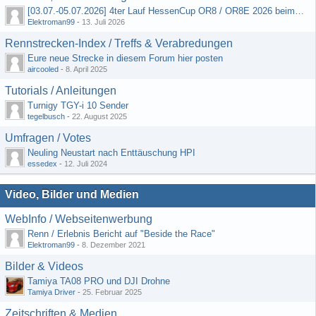
[03.07.-05.07.2026] 4ter Lauf HessenCup OR8 / OR8E 2026 beim MSV Linsengericht e.V.
Elektroman99
-
13. Juli 2026
Rennstrecken-Index / Treffs & Verabredungen
Eure neue Strecke in diesem Forum hier posten
aircooled
-
8. April 2025
Tutorials / Anleitungen
Turnigy TGY-i 10 Sender
tegelbusch
-
22. August 2025
Umfragen / Votes
Neuling Neustart nach Enttäuschung HPI
essedex
-
12. Juli 2024
Video, Bilder und Medien
WebInfo / Webseitenwerbung
Renn / Erlebnis Bericht auf "Beside the Race"
Elektroman99
-
8. Dezember 2021
Bilder & Videos
Tamiya TA08 PRO und DJI Drohne
Tamiya Driver
-
25. Februar 2025
Zeitschriften & Medien