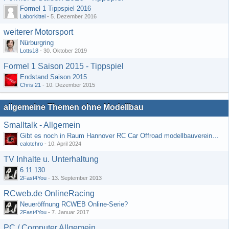
Formel 1 Tippspiel 2016
Laborkittel
-
5. Dezember 2016
weiterer Motorsport
Nürburgring
Lotts18
-
30. Oktober 2019
Formel 1 Saison 2015 - Tippspiel
Endstand Saison 2015
Chris 21
-
10. Dezember 2015
allgemeine Themen ohne Modellbau
Smalltalk - Allgemein
Gibt es noch in Raum Hannover RC Car Offroad modellbauvereine, habe selbst schon gegoogelt aber erfolglos
calotchro
-
10. April 2024
TV Inhalte u. Unterhaltung
6.11.130
2Fast4You
-
13. September 2013
RCweb.de OnlineRacing
Neueröffnung RCWEB Online-Serie?
2Fast4You
-
7. Januar 2017
PC / Computer Allgemein