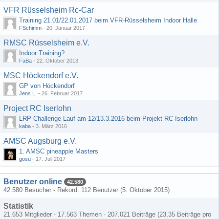
VFR Rüsselsheim Rc-Car
Training 21.01/22.01.2017 beim VFR-Rüsselsheim Indoor Halle
FSchimm
-
20. Januar 2017
RMSC Rüsselsheim e.V.
Indoor Training?
FaBa
-
22. Oktober 2013
MSC Höckendorf e.V.
GP von Höckendorf
Jens L.
-
26. Februar 2017
Project RC Iserlohn
LRP Challenge Lauf am 12/13.3.2016 beim Projekt RC Iserlohn
kaba
-
3. März 2016
AMSC Augsburg e.V.
1. AMSC pineapple Masters
gosu
-
17. Juli 2017
Benutzer online
42.580
42.580 Besucher - Rekord: 112 Benutzer (
5. Oktober 2015
)
Statistik
21.653 Mitglieder - 17.563 Themen - 207.021 Beiträge (23,35 Beiträge pro