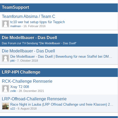
TeamSupport
Teamforum Absima / Team C
tc10 wer hat setup tipps für Teppich
mailman
-
16. Februar 2016
Die Modellbauer - Das Duell
Das Forum zur TV-Sendung "Die Modellbauer - Das Duell"
Die Modellbauer - Das Duell
Die Modellbauer - Das Duell | Bewerbung für neue Staffel bei DMAX *Werbung*
pitti
-
7. Oktober 2018
LRP-HPI Challenge
RCK-Challenge Rennserie
Xray T2 008
zelle
-
28. Dezember 2021
LRP-Offroad-Challenge Rennserie
Race Night in Lauba (LRP Offroad Challenge und freie Klassen) 25/26.08
u22
-
9. August 2018