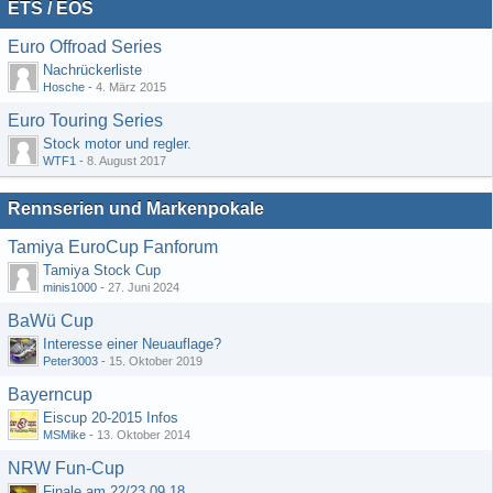
ETS / EOS
Euro Offroad Series
Nachrückerliste
Hosche
-
4. März 2015
Euro Touring Series
Stock motor und regler.
WTF1
-
8. August 2017
Rennserien und Markenpokale
Tamiya EuroCup Fanforum
Tamiya Stock Cup
minis1000
-
27. Juni 2024
BaWü Cup
Interesse einer Neuauflage?
Peter3003
-
15. Oktober 2019
Bayerncup
Eiscup 20-2015 Infos
MSMike
-
13. Oktober 2014
NRW Fun-Cup
Finale am 22/23.09.18