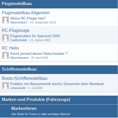
Flugmodellbau
Flugmodellbau Allgemein
Aktive RC-Flieger hier?
Wassertank7
-
24. September 2019
RC-Flugzeuge
Flugsimulator für Spectrum DX6i
CaddyDaddy
-
13. Januar 2023
RC Helis
Kennt jemand diesen Hubschrauber ?
Münchhausen
-
26. April 2020
Schiffsmodellbau
Boots-/Schiffsmodellbau
Problem mit Wassereintritt durchs Stevenrohr beim Rennboot
JohannesM
-
2. Juli 2026
Marken und Produkte (Fahrzeuge)
Markenforen
Hier findet ihr Foren zu allen wichtigen Marken