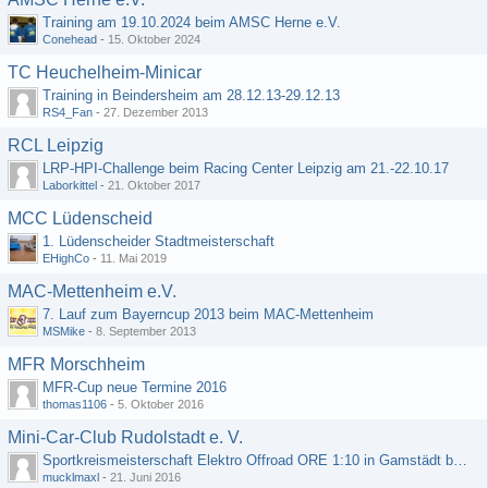
Training am 19.10.2024 beim AMSC Herne e.V.
Conehead
-
15. Oktober 2024
TC Heuchelheim-Minicar
Training in Beindersheim am 28.12.13-29.12.13
RS4_Fan
-
27. Dezember 2013
RCL Leipzig
LRP-HPI-Challenge beim Racing Center Leipzig am 21.-22.10.17
Laborkittel
-
21. Oktober 2017
MCC Lüdenscheid
1. Lüdenscheider Stadtmeisterschaft
EHighCo
-
11. Mai 2019
MAC-Mettenheim e.V.
7. Lauf zum Bayerncup 2013 beim MAC-Mettenheim
MSMike
-
8. September 2013
MFR Morschheim
MFR-Cup neue Termine 2016
thomas1106
-
5. Oktober 2016
Mini-Car-Club Rudolstadt e. V.
Sportkreismeisterschaft Elektro Offroad ORE 1:10 in Gamstädt bei Erfurt, Outdoor mit Indoor Ausweichmöglichkeit!!!
mucklmaxl
-
21. Juni 2016