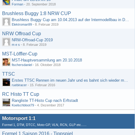
Forman
-
20. September 2018
Brushless Buggy 1:8 NRW CUP
Brushless Buggy Cup am 10.04.2013 auf der Intermodellbau in Dortmund
Elektroman99
-
8. Februar 2019
NRW Offroad Cup
NRW-Offroad-Cup 2019
m e s
-
8. Februar 2019
MST-Löffler-Cup
MST-Hauptversammlung am 20.10.2018
fischersdaniel
-
16. Oktober 2018
TTSC
Erstes TTSC Rennen im neuen Jahr und es bahnt sich wieder mal eine Rekordteilnehmerzahl an
ruebiracer
-
15. Februar 2016
RC Histo TT Cup
Rangliste TT-Histo Cup nach Erftstadt
Koelschbloot79
-
4. Dezember 2017
Motorsport 1:1
Formel 1, DTM, DTCC, Moto-GP, VLN, RCN, GLP etc......
Formel 1 Saison 2016 - Tippspiel