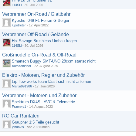
Hilfe zu DF Crusher v2
114SLi
-
30. Juli 2026
Verbrenner On-Road / Glattbahn
Kyosho .049 F1 Ferrari G Berger
lupotreter
-
12. April 2022
Verbrenner Off-Road / Gelände
Hpi Savage Brushless Umbau fragen
114SLi
-
30. Juli 2026
Großmodelle On-Road & Off-Road
Smartech Buggy SMT-UNO 28ccm startet nicht
Autoschieber
-
22. August 2025
Elektro - Motoren, Regler und Zubehör
Lrp flow works team lässt sich nicht anlernen
Martin991986
-
17. Juni 2026
Verbrenner - Motoren und Zubehör
Spektrum DX4S - AVC & Telemetrie
Fraenky1
-
14. August 2023
RC Car Raritäten
Graupner 1:5 Teile gesucht
jendavis
-
Vor 20 Stunden