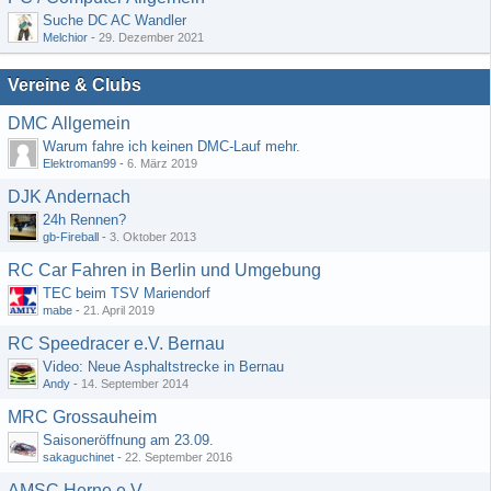
Suche DC AC Wandler
Melchior
-
29. Dezember 2021
Vereine & Clubs
DMC Allgemein
Warum fahre ich keinen DMC-Lauf mehr.
Elektroman99
-
6. März 2019
DJK Andernach
24h Rennen?
gb-Fireball
-
3. Oktober 2013
RC Car Fahren in Berlin und Umgebung
TEC beim TSV Mariendorf
mabe
-
21. April 2019
RC Speedracer e.V. Bernau
Video: Neue Asphaltstrecke in Bernau
Andy
-
14. September 2014
MRC Grossauheim
Saisoneröffnung am 23.09.
sakaguchinet
-
22. September 2016
AMSC Herne e.V.