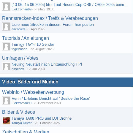
[13.06.-15.06.2025] 5ter Lauf HessenCup OR8 / OR8E 2025 beim MSC Ober-Mörlen e.V.
Elektroman99
-
Freitag, 19:33
Rennstrecken-Index / Treffs & Verabredungen
Eure neue Strecke in diesem Forum hier posten
aircooled
-
8. April 2025
Tutorials / Anleitungen
Turnigy TGY-i 10 Sender
tegelbusch
-
22. August 2025
Umfragen / Votes
Neuling Neustart nach Enttäuschung HPI
essedex
-
12. Juli 2024
Video, Bilder und Medien
WebInfo / Webseitenwerbung
Renn / Erlebnis Bericht auf "Beside the Race"
Elektroman99
-
8. Dezember 2021
Bilder & Videos
Tamiya TA08 PRO und DJI Drohne
Tamiya Driver
-
25. Februar 2025
Zeitschriften & Medien