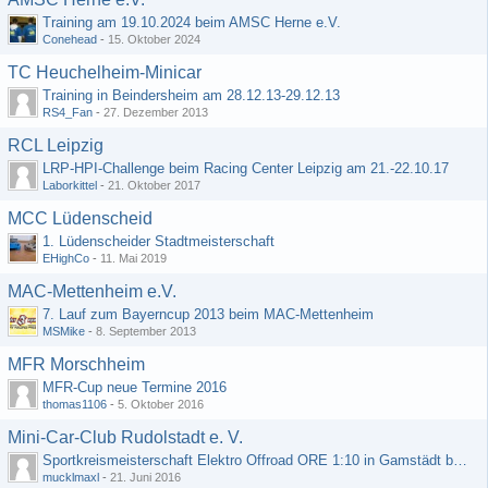
Training am 19.10.2024 beim AMSC Herne e.V.
Conehead
-
15. Oktober 2024
TC Heuchelheim-Minicar
Training in Beindersheim am 28.12.13-29.12.13
RS4_Fan
-
27. Dezember 2013
RCL Leipzig
LRP-HPI-Challenge beim Racing Center Leipzig am 21.-22.10.17
Laborkittel
-
21. Oktober 2017
MCC Lüdenscheid
1. Lüdenscheider Stadtmeisterschaft
EHighCo
-
11. Mai 2019
MAC-Mettenheim e.V.
7. Lauf zum Bayerncup 2013 beim MAC-Mettenheim
MSMike
-
8. September 2013
MFR Morschheim
MFR-Cup neue Termine 2016
thomas1106
-
5. Oktober 2016
Mini-Car-Club Rudolstadt e. V.
Sportkreismeisterschaft Elektro Offroad ORE 1:10 in Gamstädt bei Erfurt, Outdoor mit Indoor Ausweichmöglichkeit!!!
mucklmaxl
-
21. Juni 2016