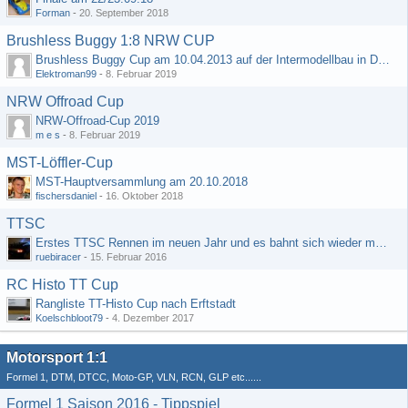
Forman
-
20. September 2018
Brushless Buggy 1:8 NRW CUP
Brushless Buggy Cup am 10.04.2013 auf der Intermodellbau in Dortmund
Elektroman99
-
8. Februar 2019
NRW Offroad Cup
NRW-Offroad-Cup 2019
m e s
-
8. Februar 2019
MST-Löffler-Cup
MST-Hauptversammlung am 20.10.2018
fischersdaniel
-
16. Oktober 2018
TTSC
Erstes TTSC Rennen im neuen Jahr und es bahnt sich wieder mal eine Rekordteilnehmerzahl an
ruebiracer
-
15. Februar 2016
RC Histo TT Cup
Rangliste TT-Histo Cup nach Erftstadt
Koelschbloot79
-
4. Dezember 2017
Motorsport 1:1
Formel 1, DTM, DTCC, Moto-GP, VLN, RCN, GLP etc......
Formel 1 Saison 2016 - Tippspiel