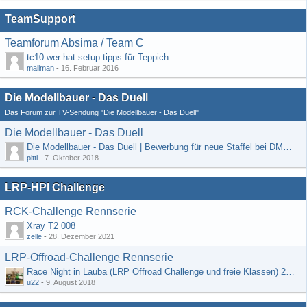
TeamSupport
Teamforum Absima / Team C
tc10 wer hat setup tipps für Teppich
mailman
-
16. Februar 2016
Die Modellbauer - Das Duell
Das Forum zur TV-Sendung "Die Modellbauer - Das Duell"
Die Modellbauer - Das Duell
Die Modellbauer - Das Duell | Bewerbung für neue Staffel bei DMAX *Werbung*
pitti
-
7. Oktober 2018
LRP-HPI Challenge
RCK-Challenge Rennserie
Xray T2 008
zelle
-
28. Dezember 2021
LRP-Offroad-Challenge Rennserie
Race Night in Lauba (LRP Offroad Challenge und freie Klassen) 25/26.08
u22
-
9. August 2018