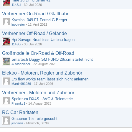
Hilfe zu DF Crusher v2
114SLi
-
30. Juli 2026
Verbrenner On-Road / Glattbahn
Kyosho .049 F1 Ferrari G Berger
lupotreter
-
12. April 2022
Verbrenner Off-Road / Gelände
Hpi Savage Brushless Umbau fragen
114SLi
-
30. Juli 2026
Großmodelle On-Road & Off-Road
Smartech Buggy SMT-UNO 28ccm startet nicht
Autoschieber
-
22. August 2025
Elektro - Motoren, Regler und Zubehör
Lrp flow works team lässt sich nicht anlernen
Martin991986
-
17. Juni 2026
Verbrenner - Motoren und Zubehör
Spektrum DX4S - AVC & Telemetrie
Fraenky1
-
14. August 2023
RC Car Raritäten
Graupner 1:5 Teile gesucht
jendavis
-
Mittwoch, 08:39