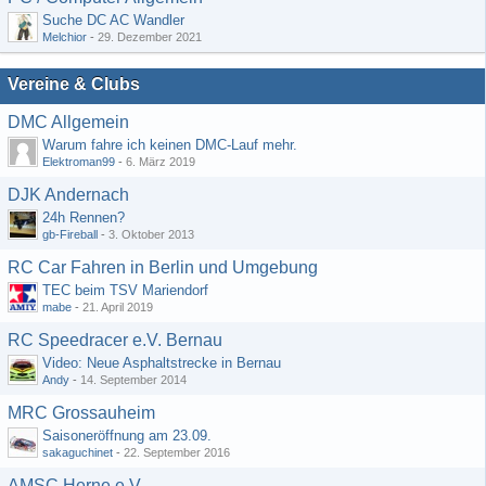
Suche DC AC Wandler
Melchior
-
29. Dezember 2021
Vereine & Clubs
DMC Allgemein
Warum fahre ich keinen DMC-Lauf mehr.
Elektroman99
-
6. März 2019
DJK Andernach
24h Rennen?
gb-Fireball
-
3. Oktober 2013
RC Car Fahren in Berlin und Umgebung
TEC beim TSV Mariendorf
mabe
-
21. April 2019
RC Speedracer e.V. Bernau
Video: Neue Asphaltstrecke in Bernau
Andy
-
14. September 2014
MRC Grossauheim
Saisoneröffnung am 23.09.
sakaguchinet
-
22. September 2016
AMSC Herne e.V.