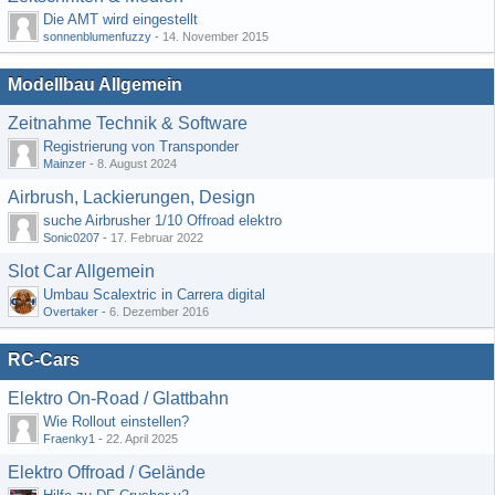
Die AMT wird eingestellt
sonnenblumenfuzzy
-
14. November 2015
Modellbau Allgemein
Zeitnahme Technik & Software
Registrierung von Transponder
Mainzer
-
8. August 2024
Airbrush, Lackierungen, Design
suche Airbrusher 1/10 Offroad elektro
Sonic0207
-
17. Februar 2022
Slot Car Allgemein
Umbau Scalextric in Carrera digital
Overtaker
-
6. Dezember 2016
RC-Cars
Elektro On-Road / Glattbahn
Wie Rollout einstellen?
Fraenky1
-
22. April 2025
Elektro Offroad / Gelände