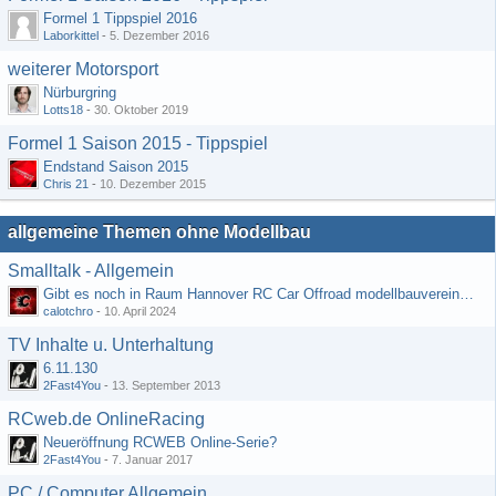
Formel 1 Tippspiel 2016
Laborkittel
-
5. Dezember 2016
weiterer Motorsport
Nürburgring
Lotts18
-
30. Oktober 2019
Formel 1 Saison 2015 - Tippspiel
Endstand Saison 2015
Chris 21
-
10. Dezember 2015
allgemeine Themen ohne Modellbau
Smalltalk - Allgemein
Gibt es noch in Raum Hannover RC Car Offroad modellbauvereine, habe selbst schon gegoogelt aber erfolglos
calotchro
-
10. April 2024
TV Inhalte u. Unterhaltung
6.11.130
2Fast4You
-
13. September 2013
RCweb.de OnlineRacing
Neueröffnung RCWEB Online-Serie?
2Fast4You
-
7. Januar 2017
PC / Computer Allgemein