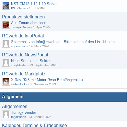
KST CM12 1:12-1:10 Servo
KST-Servo
-
16. Juli 2026
Produktvorstellungen
Aus Forum abmelden
Tamiya Driver
-
1. April 2025
RCweb.de InfoPortal
Spammail von Info@rcweb.de - Bitte nicht auf den Link klicken
supersonic
-
14. März 2020
RCweb.de NewsPortal
Neue Strecke im Sektor
xrayblaster
-
23. September 2020
RCweb.de Marktplatz
X-Ray RX8 mir Motor Reso Empfängerakku
siebenlocke
-
5. November 2023
Allgemein
Allgemeines
Turnigy Sender
tegelbusch
-
31. Januar 2026
Kalender, Termine & Ergebnisse