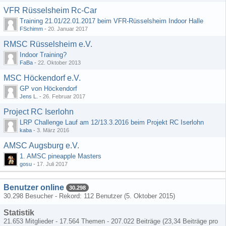
VFR Rüsselsheim Rc-Car
Training 21.01/22.01.2017 beim VFR-Rüsselsheim Indoor Halle
FSchimm
-
20. Januar 2017
RMSC Rüsselsheim e.V.
Indoor Training?
FaBa
-
22. Oktober 2013
MSC Höckendorf e.V.
GP von Höckendorf
Jens L.
-
26. Februar 2017
Project RC Iserlohn
LRP Challenge Lauf am 12/13.3.2016 beim Projekt RC Iserlohn
kaba
-
3. März 2016
AMSC Augsburg e.V.
1. AMSC pineapple Masters
gosu
-
17. Juli 2017
Benutzer online
30.298
30.298 Besucher - Rekord: 112 Benutzer (
5. Oktober 2015
)
Statistik
21.653 Mitglieder - 17.564 Themen - 207.022 Beiträge (23,34 Beiträge pro