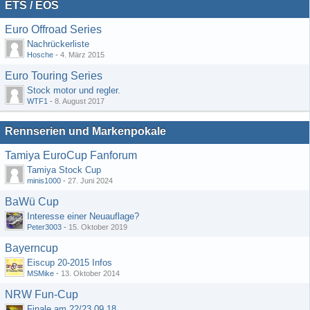
ETS / EOS
Euro Offroad Series
Nachrückerliste
Hosche
-
4. März 2015
Euro Touring Series
Stock motor und regler.
WTF1
-
8. August 2017
Rennserien und Markenpokale
Tamiya EuroCup Fanforum
Tamiya Stock Cup
minis1000
-
27. Juni 2024
BaWü Cup
Interesse einer Neuauflage?
Peter3003
-
15. Oktober 2019
Bayerncup
Eiscup 20-2015 Infos
MSMike
-
13. Oktober 2014
NRW Fun-Cup
Finale am 22/23.09.18