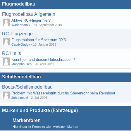
Flugmodellbau
Flugmodellbau Allgemein
Aktive RC-Flieger hier?
Wassertank7
-
24. September 2019
RC-Flugzeuge
Flugsimulator für Spectrum DX6i
CaddyDaddy
-
13. Januar 2023
RC Helis
Kennt jemand diesen Hubschrauber ?
Münchhausen
-
26. April 2020
Schiffsmodellbau
Boots-/Schiffsmodellbau
Problem mit Wassereintritt durchs Stevenrohr beim Rennboot
JohannesM
-
2. Juli 2026
Marken und Produkte (Fahrzeuge)
Markenforen
Hier findet ihr Foren zu allen wichtigen Marken