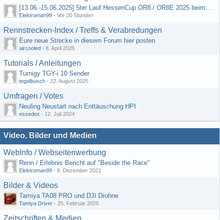
[13.06.-15.06.2025] 5ter Lauf HessenCup OR8 / OR8E 2025 beim MSC Ober-Mörlen e.V.
Elektroman99
-
Vor 20 Stunden
Rennstrecken-Index / Treffs & Verabredungen
Eure neue Strecke in diesem Forum hier posten
aircooled
-
8. April 2025
Tutorials / Anleitungen
Turnigy TGY-i 10 Sender
tegelbusch
-
22. August 2025
Umfragen / Votes
Neuling Neustart nach Enttäuschung HPI
essedex
-
12. Juli 2024
Video, Bilder und Medien
WebInfo / Webseitenwerbung
Renn / Erlebnis Bericht auf "Beside the Race"
Elektroman99
-
8. Dezember 2021
Bilder & Videos
Tamiya TA08 PRO und DJI Drohne
Tamiya Driver
-
25. Februar 2025
Zeitschriften & Medien