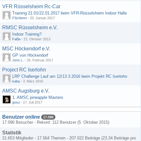
VFR Rüsselsheim Rc-Car
Training 21.01/22.01.2017 beim VFR-Rüsselsheim Indoor Halle
FSchimm
-
20. Januar 2017
RMSC Rüsselsheim e.V.
Indoor Training?
FaBa
-
22. Oktober 2013
MSC Höckendorf e.V.
GP von Höckendorf
Jens L.
-
26. Februar 2017
Project RC Iserlohn
LRP Challenge Lauf am 12/13.3.2016 beim Projekt RC Iserlohn
kaba
-
3. März 2016
AMSC Augsburg e.V.
1. AMSC pineapple Masters
gosu
-
17. Juli 2017
Benutzer online
17.096
17.096 Besucher - Rekord: 112 Benutzer (
5. Oktober 2015
)
Statistik
21.653 Mitglieder - 17.564 Themen - 207.022 Beiträge (23,34 Beiträge pro