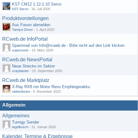
KST CM12 1:12-1:10 Servo
KST-Servo
-
16. Juli 2026
Produktvorstellungen
Aus Forum abmelden
Tamiya Driver
-
1. April 2025
RCweb.de InfoPortal
Spammail von Info@rcweb.de - Bitte nicht auf den Link klicken
supersonic
-
14. März 2020
RCweb.de NewsPortal
Neue Strecke im Sektor
xrayblaster
-
23. September 2020
RCweb.de Marktplatz
X-Ray RX8 mir Motor Reso Empfängerakku
siebenlocke
-
5. November 2023
Allgemein
Allgemeines
Turnigy Sender
tegelbusch
-
31. Januar 2026
Kalender, Termine & Ergebnisse