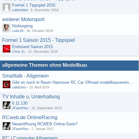
Formel 1 Tippspiel 2016
Laborkittel
-
5. Dezember 2016
weiterer Motorsport
Nürburgring
Lotts18
-
30. Oktober 2019
Formel 1 Saison 2015 - Tippspiel
Endstand Saison 2015
Chris 21
-
10. Dezember 2015
allgemeine Themen ohne Modellbau
Smalltalk - Allgemein
Gibt es noch in Raum Hannover RC Car Offroad modellbauvereine, habe selbst schon gegoogelt aber erfolglos
calotchro
-
10. April 2024
TV Inhalte u. Unterhaltung
6.11.130
2Fast4You
-
13. September 2013
RCweb.de OnlineRacing
Neueröffnung RCWEB Online-Serie?
2Fast4You
-
7. Januar 2017
PC / Computer Allgemein