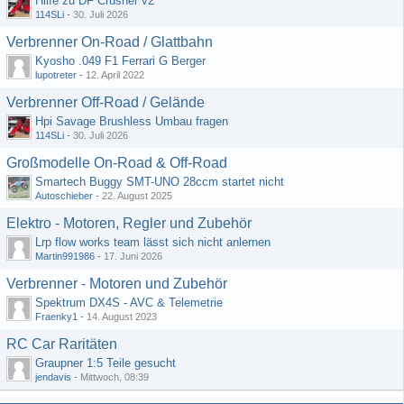
Hilfe zu DF Crusher v2
114SLi
-
30. Juli 2026
Verbrenner On-Road / Glattbahn
Kyosho .049 F1 Ferrari G Berger
lupotreter
-
12. April 2022
Verbrenner Off-Road / Gelände
Hpi Savage Brushless Umbau fragen
114SLi
-
30. Juli 2026
Großmodelle On-Road & Off-Road
Smartech Buggy SMT-UNO 28ccm startet nicht
Autoschieber
-
22. August 2025
Elektro - Motoren, Regler und Zubehör
Lrp flow works team lässt sich nicht anlernen
Martin991986
-
17. Juni 2026
Verbrenner - Motoren und Zubehör
Spektrum DX4S - AVC & Telemetrie
Fraenky1
-
14. August 2023
RC Car Raritäten
Graupner 1:5 Teile gesucht
jendavis
-
Mittwoch, 08:39