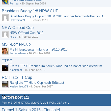
Forman
-
20. September 2018
Brushless Buggy 1:8 NRW CUP
Brushless Buggy Cup am 10.04.2013 auf der Intermodellbau in Dortmund
Elektroman99
-
8. Februar 2019
NRW Offroad Cup
NRW-Offroad-Cup 2019
m e s
-
8. Februar 2019
MST-Löffler-Cup
MST-Hauptversammlung am 20.10.2018
fischersdaniel
-
16. Oktober 2018
TTSC
Erstes TTSC Rennen im neuen Jahr und es bahnt sich wieder mal eine Rekordteilnehmerzahl an
ruebiracer
-
15. Februar 2016
RC Histo TT Cup
Rangliste TT-Histo Cup nach Erftstadt
Koelschbloot79
-
4. Dezember 2017
Motorsport 1:1
Formel 1, DTM, DTCC, Moto-GP, VLN, RCN, GLP etc......
Formel 1 Saison 2016 - Tippspiel