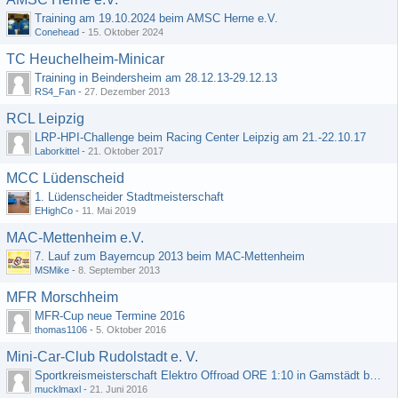
Training am 19.10.2024 beim AMSC Herne e.V.
Conehead
-
15. Oktober 2024
TC Heuchelheim-Minicar
Training in Beindersheim am 28.12.13-29.12.13
RS4_Fan
-
27. Dezember 2013
RCL Leipzig
LRP-HPI-Challenge beim Racing Center Leipzig am 21.-22.10.17
Laborkittel
-
21. Oktober 2017
MCC Lüdenscheid
1. Lüdenscheider Stadtmeisterschaft
EHighCo
-
11. Mai 2019
MAC-Mettenheim e.V.
7. Lauf zum Bayerncup 2013 beim MAC-Mettenheim
MSMike
-
8. September 2013
MFR Morschheim
MFR-Cup neue Termine 2016
thomas1106
-
5. Oktober 2016
Mini-Car-Club Rudolstadt e. V.
Sportkreismeisterschaft Elektro Offroad ORE 1:10 in Gamstädt bei Erfurt, Outdoor mit Indoor Ausweichmöglichkeit!!!
mucklmaxl
-
21. Juni 2016