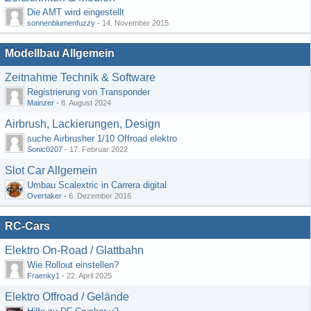
Die AMT wird eingestellt
sonnenblumenfuzzy
-
14. November 2015
Modellbau Allgemein
Zeitnahme Technik & Software
Registrierung von Transponder
Mainzer
-
8. August 2024
Airbrush, Lackierungen, Design
suche Airbrusher 1/10 Offroad elektro
Sonic0207
-
17. Februar 2022
Slot Car Allgemein
Umbau Scalextric in Carrera digital
Overtaker
-
6. Dezember 2016
RC-Cars
Elektro On-Road / Glattbahn
Wie Rollout einstellen?
Fraenky1
-
22. April 2025
Elektro Offroad / Gelände