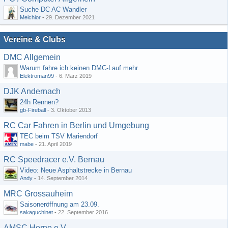
Suche DC AC Wandler
Melchior
-
29. Dezember 2021
Vereine & Clubs
DMC Allgemein
Warum fahre ich keinen DMC-Lauf mehr.
Elektroman99
-
6. März 2019
DJK Andernach
24h Rennen?
gb-Fireball
-
3. Oktober 2013
RC Car Fahren in Berlin und Umgebung
TEC beim TSV Mariendorf
mabe
-
21. April 2019
RC Speedracer e.V. Bernau
Video: Neue Asphaltstrecke in Bernau
Andy
-
14. September 2014
MRC Grossauheim
Saisoneröffnung am 23.09.
sakaguchinet
-
22. September 2016
AMSC Herne e.V.