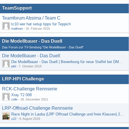
TeamSupport
Teamforum Absima / Team C
tc10 wer hat setup tipps für Teppich
mailman
-
16. Februar 2016
Die Modellbauer - Das Duell
Das Forum zur TV-Sendung "Die Modellbauer - Das Duell"
Die Modellbauer - Das Duell
Die Modellbauer - Das Duell | Bewerbung für neue Staffel bei DMAX *Werbung*
pitti
-
7. Oktober 2018
LRP-HPI Challenge
RCK-Challenge Rennserie
Xray T2 008
zelle
-
28. Dezember 2021
LRP-Offroad-Challenge Rennserie
Race Night in Lauba (LRP Offroad Challenge und freie Klassen) 25/26.08
u22
-
9. August 2018