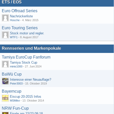
ETS / EOS
Euro Offroad Series
Nachrückerliste
Hosche
-
4. März 2015
Euro Touring Series
Stock motor und regler.
WTF1
-
8. August 2017
Rennserien und Markenpokale
Tamiya EuroCup Fanforum
Tamiya Stock Cup
minis1000
-
27. Juni 2024
BaWü Cup
Interesse einer Neuauflage?
Peter3003
-
15. Oktober 2019
Bayerncup
Eiscup 20-2015 Infos
MSMike
-
13. Oktober 2014
NRW Fun-Cup
Finale am 22/23.09.18