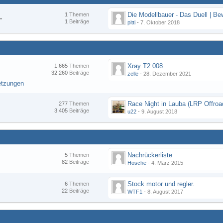
1
Themen
"
1
Beiträge
pitti
-
7. Oktober 2018
Xray T2 008
1.665
Themen
32.260
Beiträge
zelle
-
28. Dezember 2021
etzungen
277
Themen
3.405
Beiträge
u22
-
9. August 2018
Nachrückerliste
5
Themen
82
Beiträge
Hosche
-
4. März 2015
Stock motor und regler.
6
Themen
22
Beiträge
WTF1
-
8. August 2017