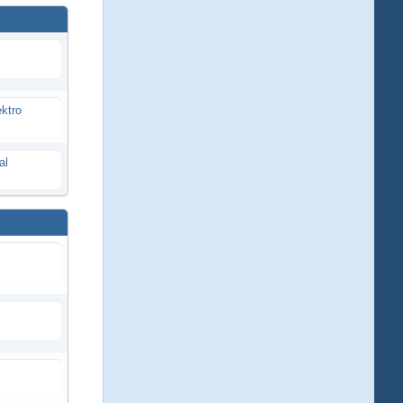
ektro
al