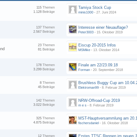
Tamiya Stock Cup
115
Themen
1.128
Beiträge
minis1000
-
27. Juni 2024
Interesse einer Neuauflage?
137
Themen
2.567
Beiträge
Peter3003
-
15. Oktober 2019
Eiscup 20-2015 Infos
23
Themen
und
81
Beiträge
MSMike
-
13. Oktober 2014
Finale am 22/23.09.18
178
Themen
3.299
Beiträge
Forman
-
20. September 2018
8
Themen
45
Beiträge
Elektroman99
-
8. Februar 2019
NRW-Offroad-Cup 2019
142
Themen
3.022
Beiträge
m e s
-
8. Februar 2019
MST-Hauptversammlung am 20.1
325
Themen
4.875
Beiträge
fischersdaniel
-
16. Oktober 2018
12
Themen