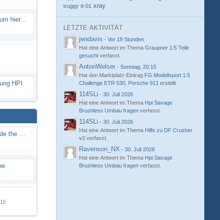
xray
truggy
tt-01
Eure neue Strecke in diesem Forum hier posten
LETZTE AKTIVITÄT
jendavis
-
Vor 19 Stunden
Hat eine Antwort im Thema
Graupner 1:5 Teile
gesucht
verfasst.
AntonWelser
-
Sonntag, 20:15
Hat den Marktplatz-Eintrag
FG Modellsport 1:5
hung HPI
Challenge ETR 530, Porsche 911
erstellt.
114SLi
-
30. Juli 2026
Hat eine Antwort im Thema
Hpi Savage
Brushless Umbau fragen
verfasst.
114SLi
-
30. Juli 2026
Hat eine Antwort im Thema
Hilfe zu DF Crusher
Renn / Erlebnis Bericht auf "Beside the Race"
v2
verfasst.
Ravenson_NX
-
30. Juli 2026
Hat eine Antwort im Thema
Hpi Savage
ne
Brushless Umbau fragen
verfasst.
015