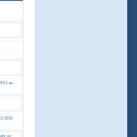
Brushless Buggy Cup am 10.04.2013 auf der Intermodellbau in Dortmund
0.2018
Erstes TTSC Rennen im neuen Jahr und es bahnt sich wieder mal eine Rekordteilnehmerzahl an