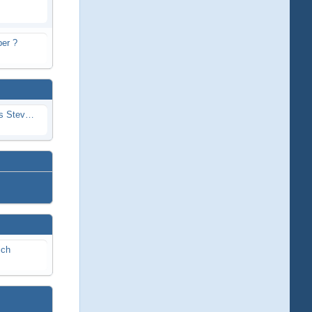
er ?
Problem mit Wassereintritt durchs Stevenrohr beim Rennboot
ich