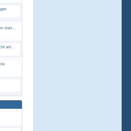
agen
Smartech Buggy SMT-UNO 28ccm startet nicht
Lrp flow works team lässt sich nicht anlernen
rie