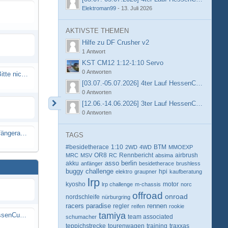
Elektroman99
-
13. Juli 2026
AKTIVSTE THEMEN
Hilfe zu DF Crusher v2
1 Antwort
KST CM12 1:12-1:10 Servo
0 Antworten
Spammail von Info@rcweb.de - Bitte nicht auf den Link klicken
[03.07.-05.07.2026] 4ter Lauf HessenCup OR8 /
0 Antworten
[12.06.-14.06.2026] 3ter Lauf HessenCup OR8 / 
0 Antworten
X-Ray RX8 mir Motor Reso Empfängerakku
TAGS
#besidetherace
1:10
BTM
2WD
4WD
MMOEXP
OR8
Rennbericht
MRC
MSV
RC
absima
airbrush
berlin
akku
asso
anfänger
besidetherace
brushless
buggy
challenge
hpi
elektro
graupner
kaufberatung
lrp
kyosho
motor
lrp challenge
m-chassis
norc
offroad
onroad
nordschleife
nürburgring
racers paradise
rennen
regler
reifen
rookie
tamiya
[03.07.-05.07.2026] 4ter Lauf HessenCup OR8 / OR8E 2026 beim MSV Linsengericht e.V.
schumacher
team associated
teppichstrecke
tourenwagen
training
traxxas