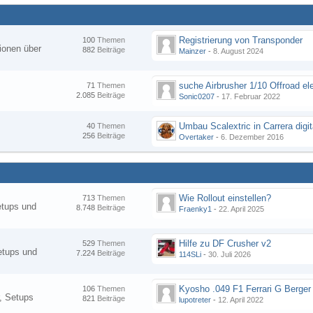
Registrierung von Transponder
100
Themen
ionen über
882
Beiträge
Mainzer
-
8. August 2024
suche Airbrusher 1/10 Offroad el
71
Themen
2.085
Beiträge
Sonic0207
-
17. Februar 2022
Umbau Scalextric in Carrera digit
40
Themen
256
Beiträge
Overtaker
-
6. Dezember 2016
Wie Rollout einstellen?
713
Themen
etups und
8.748
Beiträge
Fraenky1
-
22. April 2025
Hilfe zu DF Crusher v2
529
Themen
etups und
7.224
Beiträge
114SLi
-
30. Juli 2026
Kyosho .049 F1 Ferrari G Berger
106
Themen
, Setups
821
Beiträge
lupotreter
-
12. April 2022