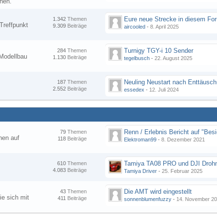
nen.
1.342
Themen
Treffpunkt
9.309
Beiträge
aircooled
-
8. April 2025
Turnigy TGY-i 10 Sender
284
Themen
Modellbau
1.130
Beiträge
tegelbusch
-
22. August 2025
Neuling Neustart nach Enttäusc
187
Themen
2.552
Beiträge
essedex
-
12. Juli 2024
79
Themen
hen auf
118
Beiträge
Elektroman99
-
8. Dezember 2021
Tamiya TA08 PRO und DJI Droh
610
Themen
4.083
Beiträge
Tamiya Driver
-
25. Februar 2025
Die AMT wird eingestellt
43
Themen
ie sich mit
411
Beiträge
sonnenblumenfuzzy
-
14. November 2