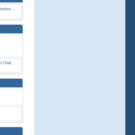
Die Modellbauer - Das Duell | Bewerbung für neue Staffel bei DMAX *Werbung*
Race Night in Lauba (LRP Offroad Challenge und freie Klassen) 25/26.08