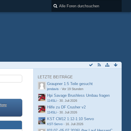
LETZTE BEITRÄGE
Graupner 1:5 Teile gesucht
jendavis
-
Vor 19 Stunden
Hpi Savage Brushless Umbau fragen
114SLi
-
30. Juli 2026
tere
Hilfe zu DF Crusher v2
114SLi
-
30. Juli 2026
KST CM12 1:12-1:10 Servo
KST-Servo
-
16. Juli 2026
[03.07.-05.07.2026] 4ter Lauf HessenCup OR8 /