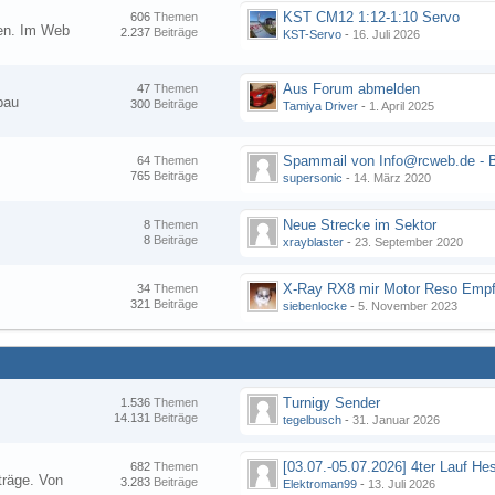
KST CM12 1:12-1:10 Servo
606
Themen
nen. Im Web
2.237
Beiträge
KST-Servo
-
16. Juli 2026
Aus Forum abmelden
47
Themen
bau
300
Beiträge
Tamiya Driver
-
1. April 2025
64
Themen
765
Beiträge
supersonic
-
14. März 2020
Neue Strecke im Sektor
8
Themen
8
Beiträge
xrayblaster
-
23. September 2020
34
Themen
321
Beiträge
siebenlocke
-
5. November 2023
Turnigy Sender
1.536
Themen
14.131
Beiträge
tegelbusch
-
31. Januar 2026
682
Themen
träge. Von
3.283
Beiträge
Elektroman99
-
13. Juli 2026