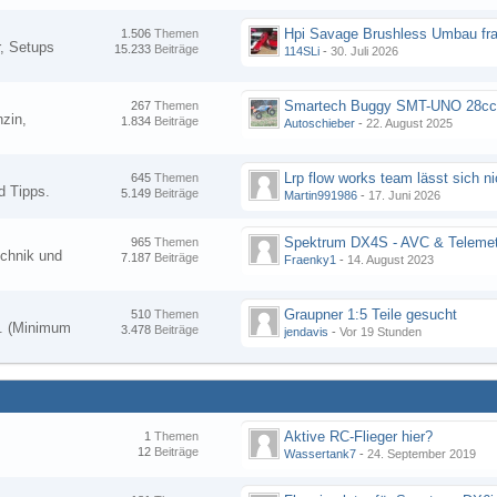
Hpi Savage Brushless Umbau fr
1.506
Themen
, Setups
15.233
Beiträge
114SLi
-
30. Juli 2026
267
Themen
zin,
1.834
Beiträge
Autoschieber
-
22. August 2025
645
Themen
d Tipps.
5.149
Beiträge
Martin991986
-
17. Juni 2026
Spektrum DX4S - AVC & Telemet
965
Themen
chnik und
7.187
Beiträge
Fraenky1
-
14. August 2023
Graupner 1:5 Teile gesucht
510
Themen
en. (Minimum
3.478
Beiträge
jendavis
-
Vor 19 Stunden
Aktive RC-Flieger hier?
1
Themen
12
Beiträge
Wassertank7
-
24. September 2019