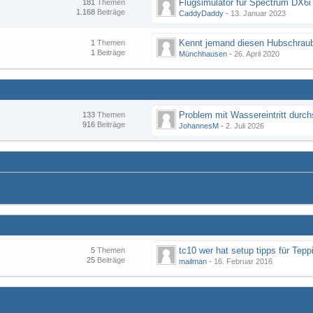
Flugsimulator für Spectrum DX6i
181
Themen
1.168
Beiträge
CaddyDaddy
-
13. Januar 2023
Kennt jemand diesen Hubschraub
1
Themen
1
Beiträge
Münchhausen
-
26. April 2020
133
Themen
916
Beiträge
JohannesM
-
2. Juli 2026
tc10 wer hat setup tipps für Tepp
5
Themen
25
Beiträge
mailman
-
16. Februar 2016