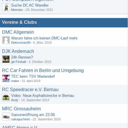
Suche DC AC Wandler
Melchior
-
29. Dezember 2021
Vereine & Clubs
DMC Allgemein
Warum fahre ich keinen DMC-Lauf mehr.
Elektroman99
-
6. März 2019
DJK Andernach
24h Rennen?
gb-Fireball
-
3. Oktober 2013
RC Car Fahren in Berlin und Umgebung
TEC beim TSV Mariendorf
mabe
-
21. April 2019
RC Speedracer e.V. Bernau
Video: Neue Asphaltstrecke in Bernau
Andy
-
14. September 2014
MRC Grossauheim
Saisoneröffnung am 23.09.
sakaguchinet
-
22. September 2016
AMSC Herne e.V.