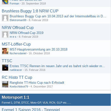
Forman
-
20. September 2018
Brushless Buggy 1:8 NRW CUP
Brushless Buggy Cup am 10.04.2013 auf der Intermodellbau in Dortmund
Elektroman99
-
8. Februar 2019
NRW Offroad Cup
NRW-Offroad-Cup 2019
m e s
-
8. Februar 2019
MST-Löffler-Cup
MST-Hauptversammlung am 20.10.2018
fischersdaniel
-
16. Oktober 2018
TTSC
Erstes TTSC Rennen im neuen Jahr und es bahnt sich wieder mal eine Rekordteilnehmerzahl an
ruebiracer
-
15. Februar 2016
RC Histo TT Cup
Rangliste TT-Histo Cup nach Erftstadt
Koelschbloot79
-
4. Dezember 2017
Motorsport 1:1
Formel 1, DTM, DTCC, Moto-GP, VLN, RCN, GLP etc......
Formel 1 Saison 2016 - Tippspiel