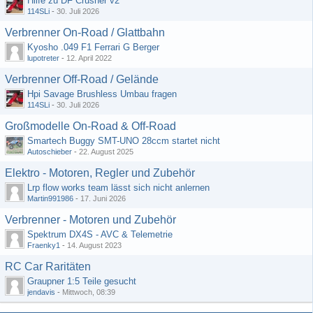
Hilfe zu DF Crusher v2
114SLi
-
30. Juli 2026
Verbrenner On-Road / Glattbahn
Kyosho .049 F1 Ferrari G Berger
lupotreter
-
12. April 2022
Verbrenner Off-Road / Gelände
Hpi Savage Brushless Umbau fragen
114SLi
-
30. Juli 2026
Großmodelle On-Road & Off-Road
Smartech Buggy SMT-UNO 28ccm startet nicht
Autoschieber
-
22. August 2025
Elektro - Motoren, Regler und Zubehör
Lrp flow works team lässt sich nicht anlernen
Martin991986
-
17. Juni 2026
Verbrenner - Motoren und Zubehör
Spektrum DX4S - AVC & Telemetrie
Fraenky1
-
14. August 2023
RC Car Raritäten
Graupner 1:5 Teile gesucht
jendavis
-
Mittwoch, 08:39