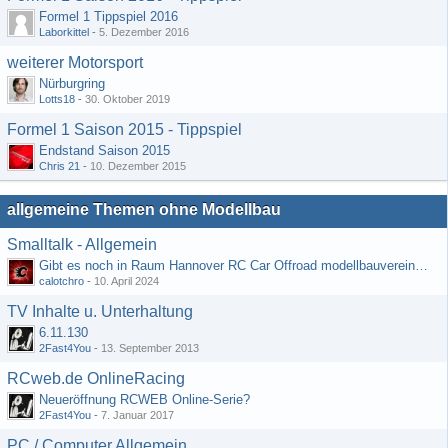
Formel 1 Tippspiel 2016
Laborkittel
-
5. Dezember 2016
weiterer Motorsport
Nürburgring
Lotts18
-
30. Oktober 2019
Formel 1 Saison 2015 - Tippspiel
Endstand Saison 2015
Chris 21
-
10. Dezember 2015
allgemeine Themen ohne Modellbau
Smalltalk - Allgemein
Gibt es noch in Raum Hannover RC Car Offroad modellbauvereine, habe selbst schon gegoogelt aber erfolglos
calotchro
-
10. April 2024
TV Inhalte u. Unterhaltung
6.11.130
2Fast4You
-
13. September 2013
RCweb.de OnlineRacing
Neueröffnung RCWEB Online-Serie?
2Fast4You
-
7. Januar 2017
PC / Computer Allgemein