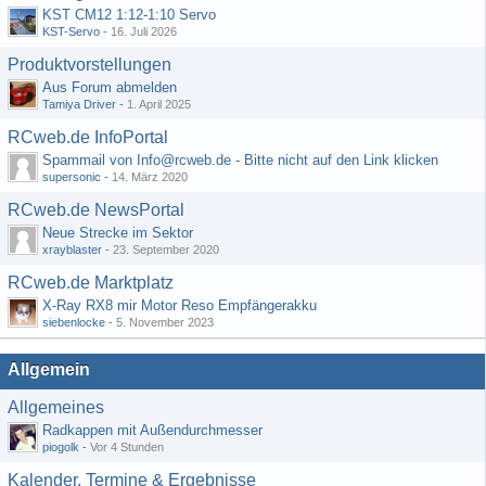
KST CM12 1:12-1:10 Servo
KST-Servo
-
16. Juli 2026
Produktvorstellungen
Aus Forum abmelden
Tamiya Driver
-
1. April 2025
RCweb.de InfoPortal
Spammail von Info@rcweb.de - Bitte nicht auf den Link klicken
supersonic
-
14. März 2020
RCweb.de NewsPortal
Neue Strecke im Sektor
xrayblaster
-
23. September 2020
RCweb.de Marktplatz
X-Ray RX8 mir Motor Reso Empfängerakku
siebenlocke
-
5. November 2023
Allgemein
Allgemeines
Radkappen mit Außendurchmesser
piogolk
-
Vor 4 Stunden
Kalender, Termine & Ergebnisse