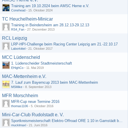
Training am 19.10.2024 beim AMSC Herne e.V.
Conehead
-
15. Oktober 2024
TC Heuchelheim-Minicar
Training in Beindersheim am 28.12.13-29.12.13
RS4_Fan
-
27. Dezember 2013
RCL Leipzig
LRP-HPI-Challenge beim Racing Center Leipzig am 21.-22.10.17
Laborkittel
-
21. Oktober 2017
MCC Lüdenscheid
1. Lüdenscheider Stadtmeisterschaft
EHighCo
-
11. Mai 2019
MAC-Mettenheim e.V.
7. Lauf zum Bayerncup 2013 beim MAC-Mettenheim
MSMike
-
8. September 2013
MFR Morschheim
MFR-Cup neue Termine 2016
thomas1106
-
5. Oktober 2016
Mini-Car-Club Rudolstadt e. V.
Sportkreismeisterschaft Elektro Offroad ORE 1:10 in Gamstädt bei Erfurt, Outdoor mit Indoor Ausweichmöglichkeit!!!
mucklmaxl
-
21. Juni 2016