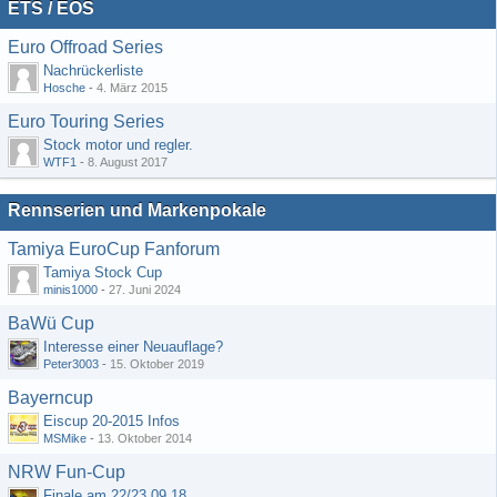
ETS / EOS
Euro Offroad Series
Nachrückerliste
Hosche
-
4. März 2015
Euro Touring Series
Stock motor und regler.
WTF1
-
8. August 2017
Rennserien und Markenpokale
Tamiya EuroCup Fanforum
Tamiya Stock Cup
minis1000
-
27. Juni 2024
BaWü Cup
Interesse einer Neuauflage?
Peter3003
-
15. Oktober 2019
Bayerncup
Eiscup 20-2015 Infos
MSMike
-
13. Oktober 2014
NRW Fun-Cup
Finale am 22/23.09.18