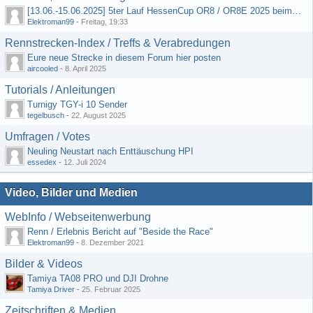
[13.06.-15.06.2025] 5ter Lauf HessenCup OR8 / OR8E 2025 beim MSC Ober-Mörlen e.V.
Elektroman99
-
Freitag, 19:33
Rennstrecken-Index / Treffs & Verabredungen
Eure neue Strecke in diesem Forum hier posten
aircooled
-
8. April 2025
Tutorials / Anleitungen
Turnigy TGY-i 10 Sender
tegelbusch
-
22. August 2025
Umfragen / Votes
Neuling Neustart nach Enttäuschung HPI
essedex
-
12. Juli 2024
Video, Bilder und Medien
WebInfo / Webseitenwerbung
Renn / Erlebnis Bericht auf "Beside the Race"
Elektroman99
-
8. Dezember 2021
Bilder & Videos
Tamiya TA08 PRO und DJI Drohne
Tamiya Driver
-
25. Februar 2025
Zeitschriften & Medien