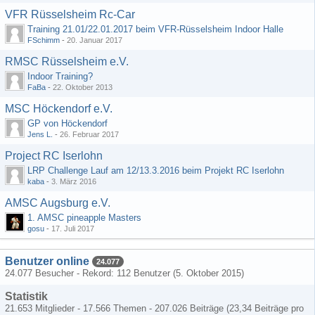
VFR Rüsselsheim Rc-Car
Training 21.01/22.01.2017 beim VFR-Rüsselsheim Indoor Halle
FSchimm
-
20. Januar 2017
RMSC Rüsselsheim e.V.
Indoor Training?
FaBa
-
22. Oktober 2013
MSC Höckendorf e.V.
GP von Höckendorf
Jens L.
-
26. Februar 2017
Project RC Iserlohn
LRP Challenge Lauf am 12/13.3.2016 beim Projekt RC Iserlohn
kaba
-
3. März 2016
AMSC Augsburg e.V.
1. AMSC pineapple Masters
gosu
-
17. Juli 2017
Benutzer online
24.077
24.077 Besucher - Rekord: 112 Benutzer (
5. Oktober 2015
)
Statistik
21.653 Mitglieder - 17.566 Themen - 207.026 Beiträge (23,34 Beiträge pro