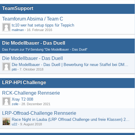
TeamSupport
Teamforum Absima / Team C
tc10 wer hat setup tipps für Teppich
mailman
-
16. Februar 2016
Die Modellbauer - Das Duell
Das Forum zur TV-Sendung "Die Modellbauer - Das Duell"
Die Modellbauer - Das Duell
Die Modellbauer - Das Duell | Bewerbung für neue Staffel bei DMAX *Werbung*
pitti
-
7. Oktober 2018
LRP-HPI Challenge
RCK-Challenge Rennserie
Xray T2 008
zelle
-
28. Dezember 2021
LRP-Offroad-Challenge Rennserie
Race Night in Lauba (LRP Offroad Challenge und freie Klassen) 25/26.08
u22
-
9. August 2018