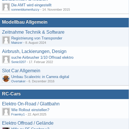
Die AMT wird eingestellt
sonnenblumenfuzzy
-
14. November 2015
Modellbau Allgemein
Zeitnahme Technik & Software
Registrierung von Transponder
Mainzer
-
8. August 2024
Airbrush, Lackierungen, Design
suche Airbrusher 1/10 Offroad elektro
Sonic0207
-
17. Februar 2022
Slot Car Allgemein
Umbau Scalextric in Carrera digital
Overtaker
-
6. Dezember 2016
RC-Cars
Elektro On-Road / Glattbahn
Wie Rollout einstellen?
Fraenky1
-
22. April 2025
Elektro Offroad / Gelände