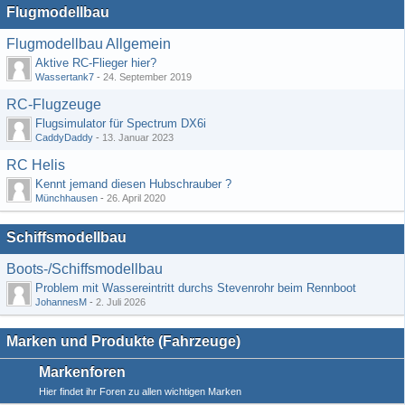
Flugmodellbau
Flugmodellbau Allgemein
Aktive RC-Flieger hier?
Wassertank7
-
24. September 2019
RC-Flugzeuge
Flugsimulator für Spectrum DX6i
CaddyDaddy
-
13. Januar 2023
RC Helis
Kennt jemand diesen Hubschrauber ?
Münchhausen
-
26. April 2020
Schiffsmodellbau
Boots-/Schiffsmodellbau
Problem mit Wassereintritt durchs Stevenrohr beim Rennboot
JohannesM
-
2. Juli 2026
Marken und Produkte (Fahrzeuge)
Markenforen
Hier findet ihr Foren zu allen wichtigen Marken