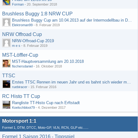
Forman
-
20. September 2018
Brushless Buggy 1:8 NRW CUP
Brushless Buggy Cup am 10.04.2013 auf der Intermodellbau in Dortmund
Elektroman99
-
8. Februar 2019
NRW Offroad Cup
NRW-Offroad-Cup 2019
m e s
-
8. Februar 2019
MST-Löffler-Cup
MST-Hauptversammlung am 20.10.2018
fischersdaniel
-
16. Oktober 2018
TTSC
Erstes TTSC Rennen im neuen Jahr und es bahnt sich wieder mal eine Rekordteilnehmerzahl an
ruebiracer
-
15. Februar 2016
RC Histo TT Cup
Rangliste TT-Histo Cup nach Erftstadt
Koelschbloot79
-
4. Dezember 2017
Motorsport 1:1
Formel 1, DTM, DTCC, Moto-GP, VLN, RCN, GLP etc......
Formel 1 Saison 2016 - Tippspiel