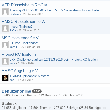
VFR Rüsselsheim Rc-Car
Training 21.01/22.01.2017 beim VFR-Rüsselsheim Indoor Halle
FSchimm
-
20. Januar 2017
RMSC Rüsselsheim e.V.
Indoor Training?
FaBa
-
22. Oktober 2013
MSC Höckendorf e.V.
GP von Höckendorf
Jens L.
-
26. Februar 2017
Project RC Iserlohn
LRP Challenge Lauf am 12/13.3.2016 beim Projekt RC Iserlohn
kaba
-
3. März 2016
AMSC Augsburg e.V.
1. AMSC pineapple Masters
gosu
-
17. Juli 2017
Benutzer online
5.580
5.580 Besucher - Rekord: 112 Benutzer (
5. Oktober 2015
)
Statistik
21.653 Mitglieder - 17.564 Themen - 207.022 Beiträge (23,34 Beiträge pro