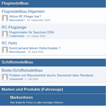
Flugmodellbau
Flugmodellbau Allgemein
Aktive RC-Flieger hier?
Wassertank7
-
24. September 2019
RC-Flugzeuge
Flugsimulator für Spectrum DX6i
CaddyDaddy
-
13. Januar 2023
RC Helis
Kennt jemand diesen Hubschrauber ?
Münchhausen
-
26. April 2020
Schiffsmodellbau
Boots-/Schiffsmodellbau
Problem mit Wassereintritt durchs Stevenrohr beim Rennboot
JohannesM
-
2. Juli 2026
Marken und Produkte (Fahrzeuge)
Markenforen
Hier findet ihr Foren zu allen wichtigen Marken