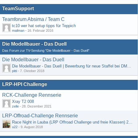
TeamSupport
Teamforum Absima / Team C
tc10 wer hat setup tipps für Teppich
mailman
-
16. Februar 2016
Die Modellbauer - Das Duell
Das Forum zur TV-Sendung "Die Modellbauer - Das Duell"
Die Modellbauer - Das Duell
Die Modellbauer - Das Duell | Bewerbung für neue Staffel bei DMAX *Werbung*
pitti
-
7. Oktober 2018
LRP-HPI Challenge
RCK-Challenge Rennserie
Xray T2 008
zelle
-
28. Dezember 2021
LRP-Offroad-Challenge Rennserie
Race Night in Lauba (LRP Offroad Challenge und freie Klassen) 25/26.08
u22
-
9. August 2018