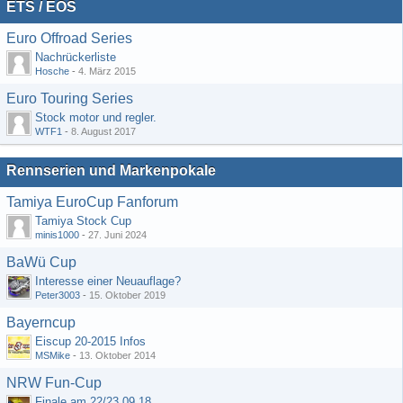
ETS / EOS
Euro Offroad Series
Nachrückerliste
Hosche
-
4. März 2015
Euro Touring Series
Stock motor und regler.
WTF1
-
8. August 2017
Rennserien und Markenpokale
Tamiya EuroCup Fanforum
Tamiya Stock Cup
minis1000
-
27. Juni 2024
BaWü Cup
Interesse einer Neuauflage?
Peter3003
-
15. Oktober 2019
Bayerncup
Eiscup 20-2015 Infos
MSMike
-
13. Oktober 2014
NRW Fun-Cup
Finale am 22/23.09.18