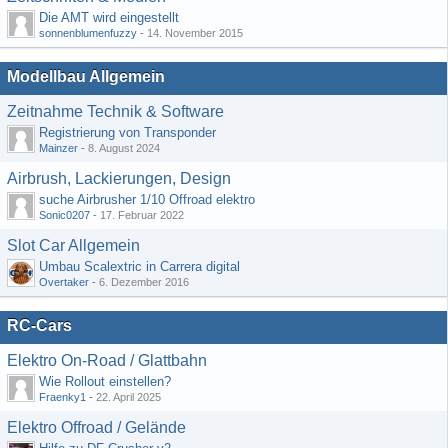
Die AMT wird eingestellt
sonnenblumenfuzzy
-
14. November 2015
Modellbau Allgemein
Zeitnahme Technik & Software
Registrierung von Transponder
Mainzer
-
8. August 2024
Airbrush, Lackierungen, Design
suche Airbrusher 1/10 Offroad elektro
Sonic0207
-
17. Februar 2022
Slot Car Allgemein
Umbau Scalextric in Carrera digital
Overtaker
-
6. Dezember 2016
RC-Cars
Elektro On-Road / Glattbahn
Wie Rollout einstellen?
Fraenky1
-
22. April 2025
Elektro Offroad / Gelände