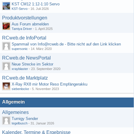
KST CM12 1:12-1:10 Servo
KST-Servo
-
16. Juli 2026
Produktvorstellungen
Aus Forum abmelden
Tamiya Driver
-
1. April 2025
RCweb.de InfoPortal
Spammail von Info@rcweb.de - Bitte nicht auf den Link klicken
supersonic
-
14. März 2020
RCweb.de NewsPortal
Neue Strecke im Sektor
xrayblaster
-
23. September 2020
RCweb.de Marktplatz
X-Ray RX8 mir Motor Reso Empfängerakku
siebenlocke
-
5. November 2023
Allgemein
Allgemeines
Turnigy Sender
tegelbusch
-
31. Januar 2026
Kalender, Termine & Ergebnisse