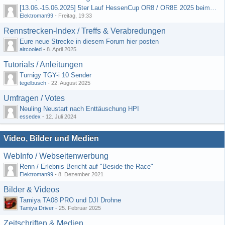
[13.06.-15.06.2025] 5ter Lauf HessenCup OR8 / OR8E 2025 beim MSC Ober-Mörlen e.V.
Elektroman99
-
Freitag, 19:33
Rennstrecken-Index / Treffs & Verabredungen
Eure neue Strecke in diesem Forum hier posten
aircooled
-
8. April 2025
Tutorials / Anleitungen
Turnigy TGY-i 10 Sender
tegelbusch
-
22. August 2025
Umfragen / Votes
Neuling Neustart nach Enttäuschung HPI
essedex
-
12. Juli 2024
Video, Bilder und Medien
WebInfo / Webseitenwerbung
Renn / Erlebnis Bericht auf "Beside the Race"
Elektroman99
-
8. Dezember 2021
Bilder & Videos
Tamiya TA08 PRO und DJI Drohne
Tamiya Driver
-
25. Februar 2025
Zeitschriften & Medien