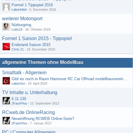
Formel 1 Tippspiel 2016
Laborkittel
-
5. Dezember 2016
weiterer Motorsport
Nürburgring
Lotts18
-
30. Oktober 2019
Formel 1 Saison 2015 - Tippspiel
Endstand Saison 2015
Chris 21
-
10. Dezember 2015
allgemeine Themen ohne Modellbau
Smalltalk - Allgemein
Gibt es noch in Raum Hannover RC Car Offroad modellbauvereine, habe selbst schon gegoogelt aber erfolglos
calotchro
-
10. April 2024
TV Inhalte u. Unterhaltung
6.11.130
2Fast4You
-
13. September 2013
RCweb.de OnlineRacing
Neueröffnung RCWEB Online-Serie?
2Fast4You
-
7. Januar 2017
PC / Computer Allgemein