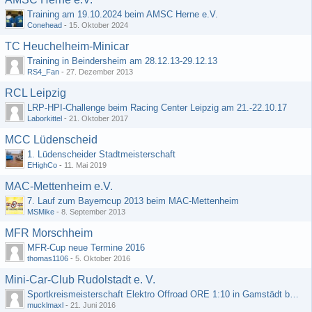
Training am 19.10.2024 beim AMSC Herne e.V.
Conehead
-
15. Oktober 2024
TC Heuchelheim-Minicar
Training in Beindersheim am 28.12.13-29.12.13
RS4_Fan
-
27. Dezember 2013
RCL Leipzig
LRP-HPI-Challenge beim Racing Center Leipzig am 21.-22.10.17
Laborkittel
-
21. Oktober 2017
MCC Lüdenscheid
1. Lüdenscheider Stadtmeisterschaft
EHighCo
-
11. Mai 2019
MAC-Mettenheim e.V.
7. Lauf zum Bayerncup 2013 beim MAC-Mettenheim
MSMike
-
8. September 2013
MFR Morschheim
MFR-Cup neue Termine 2016
thomas1106
-
5. Oktober 2016
Mini-Car-Club Rudolstadt e. V.
Sportkreismeisterschaft Elektro Offroad ORE 1:10 in Gamstädt bei Erfurt, Outdoor mit Indoor Ausweichmöglichkeit!!!
mucklmaxl
-
21. Juni 2016