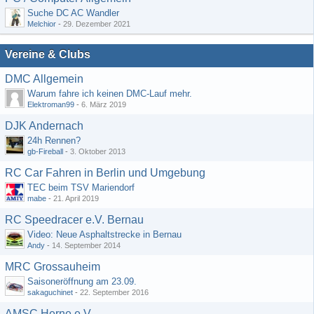
Suche DC AC Wandler
Melchior
-
29. Dezember 2021
Vereine & Clubs
DMC Allgemein
Warum fahre ich keinen DMC-Lauf mehr.
Elektroman99
-
6. März 2019
DJK Andernach
24h Rennen?
gb-Fireball
-
3. Oktober 2013
RC Car Fahren in Berlin und Umgebung
TEC beim TSV Mariendorf
mabe
-
21. April 2019
RC Speedracer e.V. Bernau
Video: Neue Asphaltstrecke in Bernau
Andy
-
14. September 2014
MRC Grossauheim
Saisoneröffnung am 23.09.
sakaguchinet
-
22. September 2016
AMSC Herne e.V.