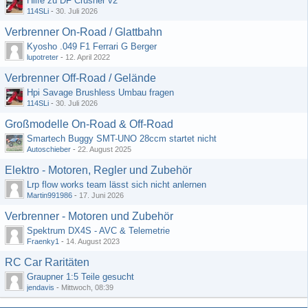
Hilfe zu DF Crusher v2
114SLi
-
30. Juli 2026
Verbrenner On-Road / Glattbahn
Kyosho .049 F1 Ferrari G Berger
lupotreter
-
12. April 2022
Verbrenner Off-Road / Gelände
Hpi Savage Brushless Umbau fragen
114SLi
-
30. Juli 2026
Großmodelle On-Road & Off-Road
Smartech Buggy SMT-UNO 28ccm startet nicht
Autoschieber
-
22. August 2025
Elektro - Motoren, Regler und Zubehör
Lrp flow works team lässt sich nicht anlernen
Martin991986
-
17. Juni 2026
Verbrenner - Motoren und Zubehör
Spektrum DX4S - AVC & Telemetrie
Fraenky1
-
14. August 2023
RC Car Raritäten
Graupner 1:5 Teile gesucht
jendavis
-
Mittwoch, 08:39