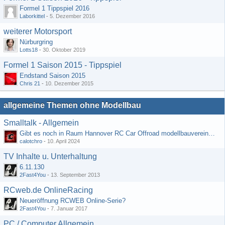
Formel 1 Tippspiel 2016
Laborkittel
-
5. Dezember 2016
weiterer Motorsport
Nürburgring
Lotts18
-
30. Oktober 2019
Formel 1 Saison 2015 - Tippspiel
Endstand Saison 2015
Chris 21
-
10. Dezember 2015
allgemeine Themen ohne Modellbau
Smalltalk - Allgemein
Gibt es noch in Raum Hannover RC Car Offroad modellbauvereine, habe selbst schon gegoogelt aber erfolglos
calotchro
-
10. April 2024
TV Inhalte u. Unterhaltung
6.11.130
2Fast4You
-
13. September 2013
RCweb.de OnlineRacing
Neueröffnung RCWEB Online-Serie?
2Fast4You
-
7. Januar 2017
PC / Computer Allgemein