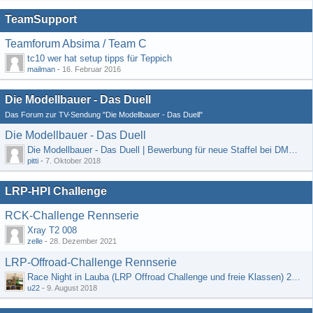
TeamSupport
Teamforum Absima / Team C
tc10 wer hat setup tipps für Teppich
mailman
-
16. Februar 2016
Die Modellbauer - Das Duell
Das Forum zur TV-Sendung "Die Modellbauer - Das Duell"
Die Modellbauer - Das Duell
Die Modellbauer - Das Duell | Bewerbung für neue Staffel bei DMAX *Werbung*
pitti
-
7. Oktober 2018
LRP-HPI Challenge
RCK-Challenge Rennserie
Xray T2 008
zelle
-
28. Dezember 2021
LRP-Offroad-Challenge Rennserie
Race Night in Lauba (LRP Offroad Challenge und freie Klassen) 25/26.08
u22
-
9. August 2018