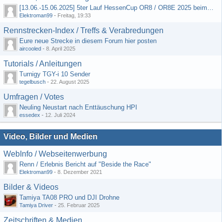
[13.06.-15.06.2025] 5ter Lauf HessenCup OR8 / OR8E 2025 beim MSC Ober-Mörlen e.V.
Elektroman99
-
Freitag, 19:33
Rennstrecken-Index / Treffs & Verabredungen
Eure neue Strecke in diesem Forum hier posten
aircooled
-
8. April 2025
Tutorials / Anleitungen
Turnigy TGY-i 10 Sender
tegelbusch
-
22. August 2025
Umfragen / Votes
Neuling Neustart nach Enttäuschung HPI
essedex
-
12. Juli 2024
Video, Bilder und Medien
WebInfo / Webseitenwerbung
Renn / Erlebnis Bericht auf "Beside the Race"
Elektroman99
-
8. Dezember 2021
Bilder & Videos
Tamiya TA08 PRO und DJI Drohne
Tamiya Driver
-
25. Februar 2025
Zeitschriften & Medien