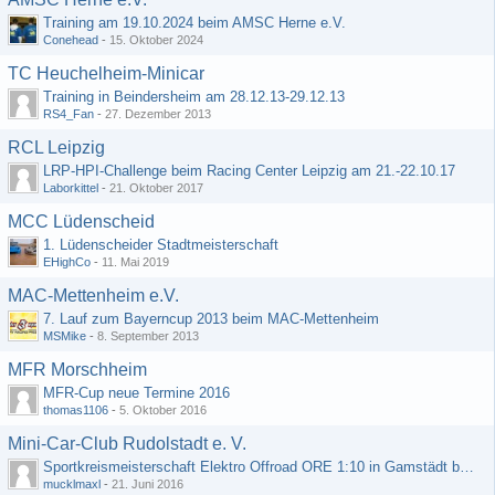
Training am 19.10.2024 beim AMSC Herne e.V.
Conehead
-
15. Oktober 2024
TC Heuchelheim-Minicar
Training in Beindersheim am 28.12.13-29.12.13
RS4_Fan
-
27. Dezember 2013
RCL Leipzig
LRP-HPI-Challenge beim Racing Center Leipzig am 21.-22.10.17
Laborkittel
-
21. Oktober 2017
MCC Lüdenscheid
1. Lüdenscheider Stadtmeisterschaft
EHighCo
-
11. Mai 2019
MAC-Mettenheim e.V.
7. Lauf zum Bayerncup 2013 beim MAC-Mettenheim
MSMike
-
8. September 2013
MFR Morschheim
MFR-Cup neue Termine 2016
thomas1106
-
5. Oktober 2016
Mini-Car-Club Rudolstadt e. V.
Sportkreismeisterschaft Elektro Offroad ORE 1:10 in Gamstädt bei Erfurt, Outdoor mit Indoor Ausweichmöglichkeit!!!
mucklmaxl
-
21. Juni 2016