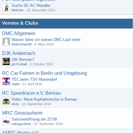
Suche DC AC Wandler
Melchior
-
29. Dezember 2021
Vereine & Clubs
DMC Allgemein
Warum fahre ich keinen DMC-Lauf mehr.
Elektroman99
-
6. März 2019
DJK Andernach
24h Rennen?
gb-Fireball
-
3. Oktober 2013
RC Car Fahren in Berlin und Umgebung
TEC beim TSV Mariendorf
mabe
-
21. April 2019
RC Speedracer e.V. Bernau
Video: Neue Asphaltstrecke in Bernau
Andy
-
14. September 2014
MRC Grossauheim
Saisoneröffnung am 23.09.
sakaguchinet
-
22. September 2016
AMSC Herne e.V.