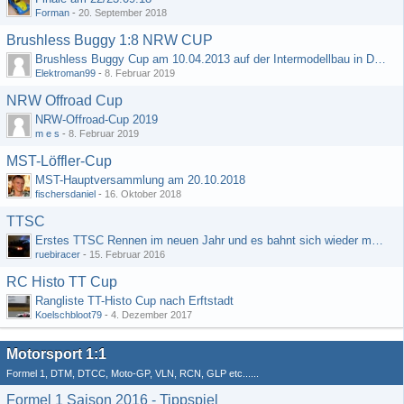
Forman
-
20. September 2018
Brushless Buggy 1:8 NRW CUP
Brushless Buggy Cup am 10.04.2013 auf der Intermodellbau in Dortmund
Elektroman99
-
8. Februar 2019
NRW Offroad Cup
NRW-Offroad-Cup 2019
m e s
-
8. Februar 2019
MST-Löffler-Cup
MST-Hauptversammlung am 20.10.2018
fischersdaniel
-
16. Oktober 2018
TTSC
Erstes TTSC Rennen im neuen Jahr und es bahnt sich wieder mal eine Rekordteilnehmerzahl an
ruebiracer
-
15. Februar 2016
RC Histo TT Cup
Rangliste TT-Histo Cup nach Erftstadt
Koelschbloot79
-
4. Dezember 2017
Motorsport 1:1
Formel 1, DTM, DTCC, Moto-GP, VLN, RCN, GLP etc......
Formel 1 Saison 2016 - Tippspiel