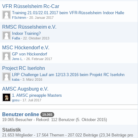
VFR Rüsselsheim Rc-Car
Training 21.01/22.01.2017 beim VFR-Rüsselsheim Indoor Halle
FSchimm
-
20. Januar 2017
RMSC Rüsselsheim e.V.
Indoor Training?
FaBa
-
22. Oktober 2013
MSC Höckendorf e.V.
GP von Höckendorf
Jens L.
-
26. Februar 2017
Project RC Iserlohn
LRP Challenge Lauf am 12/13.3.2016 beim Projekt RC Iserlohn
kaba
-
3. März 2016
AMSC Augsburg e.V.
1. AMSC pineapple Masters
gosu
-
17. Juli 2017
Benutzer online
19.065
19.065 Besucher - Rekord: 112 Benutzer (
5. Oktober 2015
)
Statistik
21.653 Mitglieder - 17.564 Themen - 207.022 Beiträge (23,34 Beiträge pro