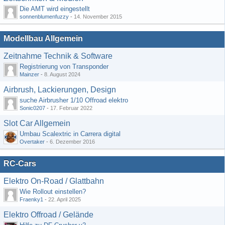
Die AMT wird eingestellt
sonnenblumenfuzzy
-
14. November 2015
Modellbau Allgemein
Zeitnahme Technik & Software
Registrierung von Transponder
Mainzer
-
8. August 2024
Airbrush, Lackierungen, Design
suche Airbrusher 1/10 Offroad elektro
Sonic0207
-
17. Februar 2022
Slot Car Allgemein
Umbau Scalextric in Carrera digital
Overtaker
-
6. Dezember 2016
RC-Cars
Elektro On-Road / Glattbahn
Wie Rollout einstellen?
Fraenky1
-
22. April 2025
Elektro Offroad / Gelände