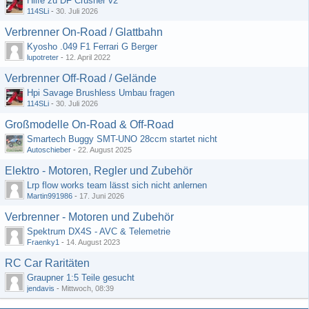
Hilfe zu DF Crusher v2
114SLi
-
30. Juli 2026
Verbrenner On-Road / Glattbahn
Kyosho .049 F1 Ferrari G Berger
lupotreter
-
12. April 2022
Verbrenner Off-Road / Gelände
Hpi Savage Brushless Umbau fragen
114SLi
-
30. Juli 2026
Großmodelle On-Road & Off-Road
Smartech Buggy SMT-UNO 28ccm startet nicht
Autoschieber
-
22. August 2025
Elektro - Motoren, Regler und Zubehör
Lrp flow works team lässt sich nicht anlernen
Martin991986
-
17. Juni 2026
Verbrenner - Motoren und Zubehör
Spektrum DX4S - AVC & Telemetrie
Fraenky1
-
14. August 2023
RC Car Raritäten
Graupner 1:5 Teile gesucht
jendavis
-
Mittwoch, 08:39