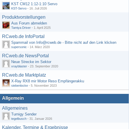
KST CM12 1:12-1:10 Servo
KST-Servo
-
16. Juli 2026
Produktvorstellungen
Aus Forum abmelden
Tamiya Driver
-
1. April 2025
RCweb.de InfoPortal
Spammail von Info@rcweb.de - Bitte nicht auf den Link klicken
supersonic
-
14. März 2020
RCweb.de NewsPortal
Neue Strecke im Sektor
xrayblaster
-
23. September 2020
RCweb.de Marktplatz
X-Ray RX8 mir Motor Reso Empfängerakku
siebenlocke
-
5. November 2023
Allgemein
Allgemeines
Turnigy Sender
tegelbusch
-
31. Januar 2026
Kalender, Termine & Ergebnisse