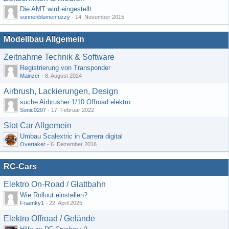
Die AMT wird eingestellt
sonnenblumenfuzzy
-
14. November 2015
Modellbau Allgemein
Zeitnahme Technik & Software
Registrierung von Transponder
Mainzer
-
8. August 2024
Airbrush, Lackierungen, Design
suche Airbrusher 1/10 Offroad elektro
Sonic0207
-
17. Februar 2022
Slot Car Allgemein
Umbau Scalextric in Carrera digital
Overtaker
-
6. Dezember 2016
RC-Cars
Elektro On-Road / Glattbahn
Wie Rollout einstellen?
Fraenky1
-
22. April 2025
Elektro Offroad / Gelände