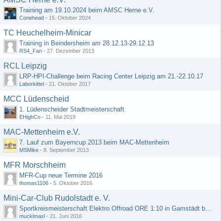
Training am 19.10.2024 beim AMSC Herne e.V.
Conehead
-
15. Oktober 2024
TC Heuchelheim-Minicar
Training in Beindersheim am 28.12.13-29.12.13
RS4_Fan
-
27. Dezember 2013
RCL Leipzig
LRP-HPI-Challenge beim Racing Center Leipzig am 21.-22.10.17
Laborkittel
-
21. Oktober 2017
MCC Lüdenscheid
1. Lüdenscheider Stadtmeisterschaft
EHighCo
-
11. Mai 2019
MAC-Mettenheim e.V.
7. Lauf zum Bayerncup 2013 beim MAC-Mettenheim
MSMike
-
8. September 2013
MFR Morschheim
MFR-Cup neue Termine 2016
thomas1106
-
5. Oktober 2016
Mini-Car-Club Rudolstadt e. V.
Sportkreismeisterschaft Elektro Offroad ORE 1:10 in Gamstädt bei Erfurt, Outdoor mit Indoor Ausweichmöglichkeit!!!
mucklmaxl
-
21. Juni 2016