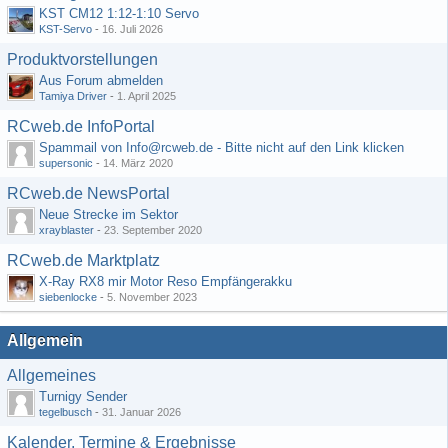
KST CM12 1:12-1:10 Servo
KST-Servo
-
16. Juli 2026
Produktvorstellungen
Aus Forum abmelden
Tamiya Driver
-
1. April 2025
RCweb.de InfoPortal
Spammail von Info@rcweb.de - Bitte nicht auf den Link klicken
supersonic
-
14. März 2020
RCweb.de NewsPortal
Neue Strecke im Sektor
xrayblaster
-
23. September 2020
RCweb.de Marktplatz
X-Ray RX8 mir Motor Reso Empfängerakku
siebenlocke
-
5. November 2023
Allgemein
Allgemeines
Turnigy Sender
tegelbusch
-
31. Januar 2026
Kalender, Termine & Ergebnisse