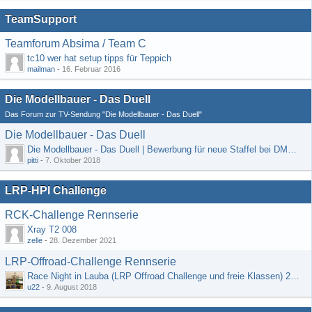
TeamSupport
Teamforum Absima / Team C
tc10 wer hat setup tipps für Teppich
mailman
-
16. Februar 2016
Die Modellbauer - Das Duell
Das Forum zur TV-Sendung "Die Modellbauer - Das Duell"
Die Modellbauer - Das Duell
Die Modellbauer - Das Duell | Bewerbung für neue Staffel bei DMAX *Werbung*
pitti
-
7. Oktober 2018
LRP-HPI Challenge
RCK-Challenge Rennserie
Xray T2 008
zelle
-
28. Dezember 2021
LRP-Offroad-Challenge Rennserie
Race Night in Lauba (LRP Offroad Challenge und freie Klassen) 25/26.08
u22
-
9. August 2018