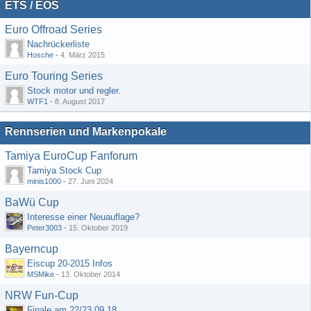
ETS / EOS
Euro Offroad Series
Nachrückerliste
Hosche
-
4. März 2015
Euro Touring Series
Stock motor und regler.
WTF1
-
8. August 2017
Rennserien und Markenpokale
Tamiya EuroCup Fanforum
Tamiya Stock Cup
minis1000
-
27. Juni 2024
BaWü Cup
Interesse einer Neuauflage?
Peter3003
-
15. Oktober 2019
Bayerncup
Eiscup 20-2015 Infos
MSMike
-
13. Oktober 2014
NRW Fun-Cup
Finale am 22/23.09.18