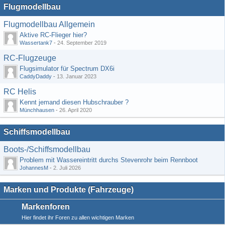
Flugmodellbau
Flugmodellbau Allgemein
Aktive RC-Flieger hier?
Wassertank7
-
24. September 2019
RC-Flugzeuge
Flugsimulator für Spectrum DX6i
CaddyDaddy
-
13. Januar 2023
RC Helis
Kennt jemand diesen Hubschrauber ?
Münchhausen
-
26. April 2020
Schiffsmodellbau
Boots-/Schiffsmodellbau
Problem mit Wassereintritt durchs Stevenrohr beim Rennboot
JohannesM
-
2. Juli 2026
Marken und Produkte (Fahrzeuge)
Markenforen
Hier findet ihr Foren zu allen wichtigen Marken