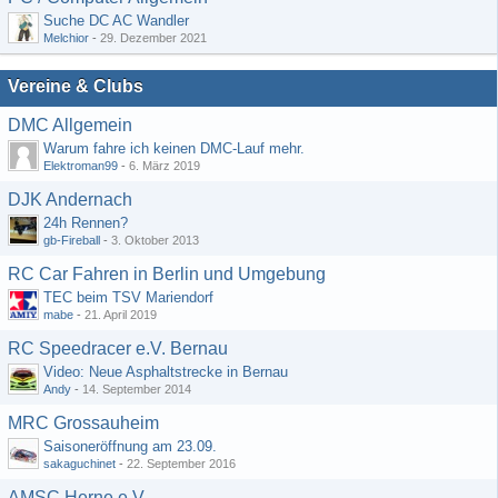
Suche DC AC Wandler
Melchior
-
29. Dezember 2021
Vereine & Clubs
DMC Allgemein
Warum fahre ich keinen DMC-Lauf mehr.
Elektroman99
-
6. März 2019
DJK Andernach
24h Rennen?
gb-Fireball
-
3. Oktober 2013
RC Car Fahren in Berlin und Umgebung
TEC beim TSV Mariendorf
mabe
-
21. April 2019
RC Speedracer e.V. Bernau
Video: Neue Asphaltstrecke in Bernau
Andy
-
14. September 2014
MRC Grossauheim
Saisoneröffnung am 23.09.
sakaguchinet
-
22. September 2016
AMSC Herne e.V.