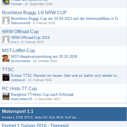
Forman
-
20. September 2018
Brushless Buggy 1:8 NRW CUP
Brushless Buggy Cup am 10.04.2013 auf der Intermodellbau in Dortmund
Elektroman99
-
8. Februar 2019
NRW Offroad Cup
NRW-Offroad-Cup 2019
m e s
-
8. Februar 2019
MST-Löffler-Cup
MST-Hauptversammlung am 20.10.2018
fischersdaniel
-
16. Oktober 2018
TTSC
Erstes TTSC Rennen im neuen Jahr und es bahnt sich wieder mal eine Rekordteilnehmerzahl an
ruebiracer
-
15. Februar 2016
RC Histo TT Cup
Rangliste TT-Histo Cup nach Erftstadt
Koelschbloot79
-
4. Dezember 2017
Motorsport 1:1
Formel 1, DTM, DTCC, Moto-GP, VLN, RCN, GLP etc......
Formel 1 Saison 2016 - Tippspiel