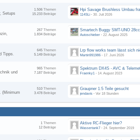
Hpi Savage Brushless Umbau fr
1.506
Themen
, Setups
15.233
Beiträge
114SLi
-
30. Juli 2026
267
Themen
zin,
1.834
Beiträge
Autoschieber
-
22. August 2025
645
Themen
d Tipps.
5.149
Beiträge
Martin991986
-
17. Juni 2026
Spektrum DX4S - AVC & Telemet
965
Themen
chnik und
7.187
Beiträge
Fraenky1
-
14. August 2023
Graupner 1:5 Teile gesucht
510
Themen
en. (Minimum
3.478
Beiträge
jendavis
-
Vor 18 Stunden
Aktive RC-Flieger hier?
1
Themen
12
Beiträge
Wassertank7
-
24. September 2019