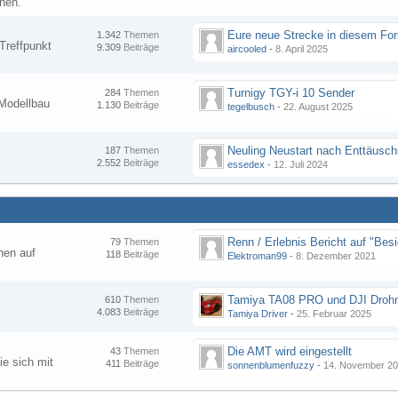
nen.
1.342
Themen
Treffpunkt
9.309
Beiträge
aircooled
-
8. April 2025
Turnigy TGY-i 10 Sender
284
Themen
Modellbau
1.130
Beiträge
tegelbusch
-
22. August 2025
Neuling Neustart nach Enttäusc
187
Themen
2.552
Beiträge
essedex
-
12. Juli 2024
79
Themen
hen auf
118
Beiträge
Elektroman99
-
8. Dezember 2021
Tamiya TA08 PRO und DJI Droh
610
Themen
4.083
Beiträge
Tamiya Driver
-
25. Februar 2025
Die AMT wird eingestellt
43
Themen
ie sich mit
411
Beiträge
sonnenblumenfuzzy
-
14. November 2