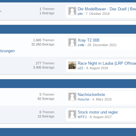
1
Themen
"
1
Beiträge
pitti
-
7. Oktober 2018
Xray T2 008
1.665
Themen
32.260
Beiträge
zelle
-
28. Dezember 2021
etzungen
277
Themen
3.405
Beiträge
u22
-
9. August 2018
Nachrückerliste
5
Themen
82
Beiträge
Hosche
-
4. März 2015
Stock motor und regler.
6
Themen
22
Beiträge
WTF1
-
8. August 2017