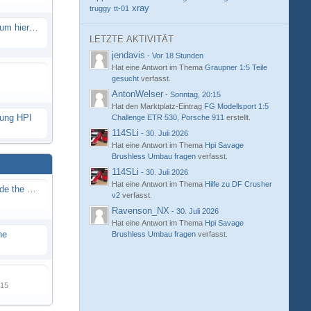
xray
truggy
tt-01
Eure neue Strecke in diesem Forum hier posten
LETZTE AKTIVITÄT
jendavis
-
Vor 18 Stunden
Hat eine Antwort im Thema
Graupner 1:5 Teile
gesucht
verfasst.
AntonWelser
-
Sonntag, 20:15
Hat den Marktplatz-Eintrag
FG Modellsport 1:5
hung HPI
Challenge ETR 530, Porsche 911
erstellt.
114SLi
-
30. Juli 2026
Hat eine Antwort im Thema
Hpi Savage
Brushless Umbau fragen
verfasst.
114SLi
-
30. Juli 2026
Hat eine Antwort im Thema
Hilfe zu DF Crusher
Renn / Erlebnis Bericht auf "Beside the Race"
v2
verfasst.
Ravenson_NX
-
30. Juli 2026
Hat eine Antwort im Thema
Hpi Savage
ne
Brushless Umbau fragen
verfasst.
015