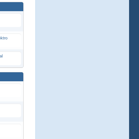
ektro
al