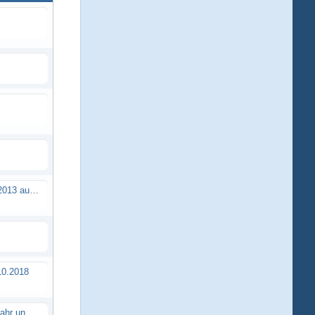
Brushless Buggy Cup am 10.04.2013 auf der Intermodellbau in Dortmund
0.2018
Erstes TTSC Rennen im neuen Jahr und es bahnt sich wieder mal eine Rekordteilnehmerzahl an