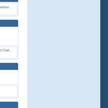
Die Modellbauer - Das Duell | Bewerbung für neue Staffel bei DMAX *Werbung*
Race Night in Lauba (LRP Offroad Challenge und freie Klassen) 25/26.08