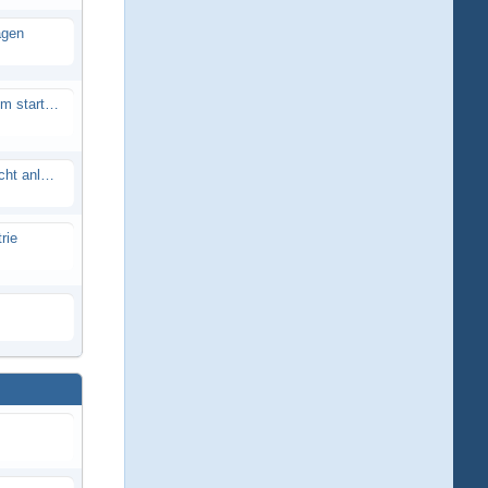
agen
Smartech Buggy SMT-UNO 28ccm startet nicht
Lrp flow works team lässt sich nicht anlernen
rie