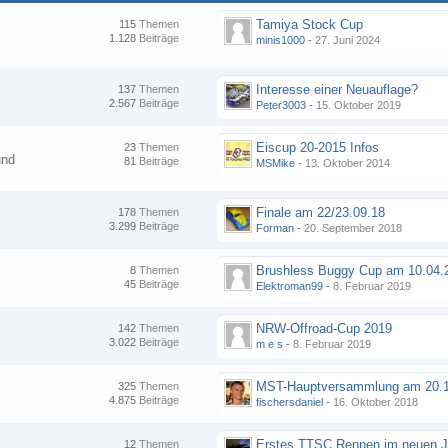
Tamiya Stock Cup
115
Themen
1.128
Beiträge
minis1000
-
27. Juni 2024
Interesse einer Neuauflage?
137
Themen
2.567
Beiträge
Peter3003
-
15. Oktober 2019
Eiscup 20-2015 Infos
23
Themen
und
81
Beiträge
MSMike
-
13. Oktober 2014
Finale am 22/23.09.18
178
Themen
3.299
Beiträge
Forman
-
20. September 2018
8
Themen
45
Beiträge
Elektroman99
-
8. Februar 2019
NRW-Offroad-Cup 2019
142
Themen
3.022
Beiträge
m e s
-
8. Februar 2019
MST-Hauptversammlung am 20.1
325
Themen
4.875
Beiträge
fischersdaniel
-
16. Oktober 2018
12
Themen