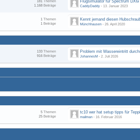
Flugsimulator für Spectrum DX6i
181
Themen
1.168
Beiträge
CaddyDaddy
-
13. Januar 2023
Kennt jemand diesen Hubschraub
1
Themen
1
Beiträge
Münchhausen
-
26. April 2020
133
Themen
916
Beiträge
JohannesM
-
2. Juli 2026
tc10 wer hat setup tipps für Tepp
5
Themen
25
Beiträge
mailman
-
16. Februar 2016