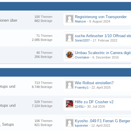
Registrierung von Transponder
100
Themen
ionen über
882
Beiträge
Mainzer
-
8. August 2024
suche Airbrusher 1/10 Offroad el
71
Themen
2.085
Beiträge
Sonic0207
-
17. Februar 2022
Umbau Scalextric in Carrera digit
40
Themen
256
Beiträge
Overtaker
-
6. Dezember 2016
Wie Rollout einstellen?
713
Themen
etups und
8.748
Beiträge
Fraenky1
-
22. April 2025
Hilfe zu DF Crusher v2
529
Themen
etups und
7.224
Beiträge
114SLi
-
30. Juli 2026
Kyosho .049 F1 Ferrari G Berger
106
Themen
, Setups
821
Beiträge
lupotreter
-
12. April 2022