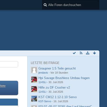
LETZTE BEITRÄGE
Graupner 1:5 Teile gesucht
jendavis
-
Vor 18 Stunden
Hpi Savage Brushless Umbau fragen
114SLi
-
30. Juli 2026
tere
Hilfe zu DF Crusher v2
114SLi
-
30. Juli 2026
KST CM12 1:12-1:10 Servo
KST-Servo
-
16. Juli 2026
[03.07.-05.07.2026] 4ter Lauf HessenCup OR8 /