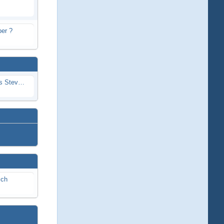
er ?
Problem mit Wassereintritt durchs Stevenrohr beim Rennboot
ich