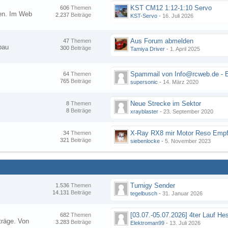
KST CM12 1:12-1:10 Servo
606
Themen
nen. Im Web
2.237
Beiträge
KST-Servo
-
16. Juli 2026
Aus Forum abmelden
47
Themen
bau
300
Beiträge
Tamiya Driver
-
1. April 2025
64
Themen
765
Beiträge
supersonic
-
14. März 2020
Neue Strecke im Sektor
8
Themen
8
Beiträge
xrayblaster
-
23. September 2020
34
Themen
321
Beiträge
siebenlocke
-
5. November 2023
Turnigy Sender
1.536
Themen
14.131
Beiträge
tegelbusch
-
31. Januar 2026
682
Themen
träge. Von
3.283
Beiträge
Elektroman99
-
13. Juli 2026