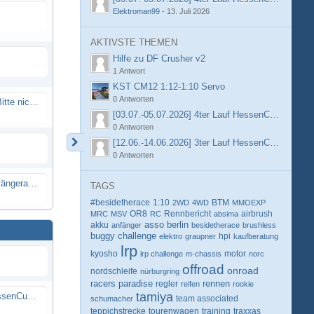
Elektroman99
-
13. Juli 2026
AKTIVSTE THEMEN
Hilfe zu DF Crusher v2
1 Antwort
KST CM12 1:12-1:10 Servo
0 Antworten
Spammail von Info@rcweb.de - Bitte nicht auf den Link klicken
[03.07.-05.07.2026] 4ter Lauf HessenCup OR8 /
0 Antworten
[12.06.-14.06.2026] 3ter Lauf HessenCup OR8 / 
0 Antworten
X-Ray RX8 mir Motor Reso Empfängerakku
TAGS
#besidetherace
1:10
BTM
2WD
4WD
MMOEXP
OR8
Rennbericht
MRC
MSV
RC
absima
airbrush
berlin
akku
asso
anfänger
besidetherace
brushless
buggy
challenge
hpi
elektro
graupner
kaufberatung
lrp
kyosho
motor
lrp challenge
m-chassis
norc
offroad
onroad
nordschleife
nürburgring
racers paradise
rennen
regler
reifen
rookie
tamiya
[03.07.-05.07.2026] 4ter Lauf HessenCup OR8 / OR8E 2026 beim MSV Linsengericht e.V.
schumacher
team associated
teppichstrecke
tourenwagen
training
traxxas