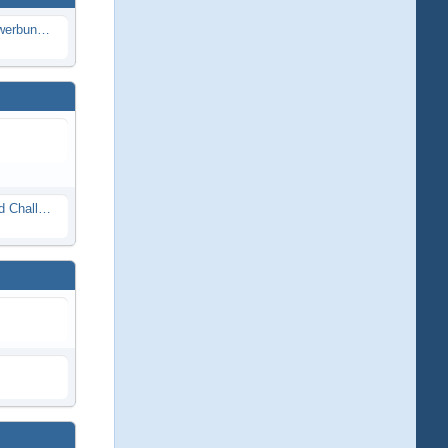
Die Modellbauer - Das Duell | Bewerbung für neue Staffel bei DMAX *Werbung*
Race Night in Lauba (LRP Offroad Challenge und freie Klassen) 25/26.08