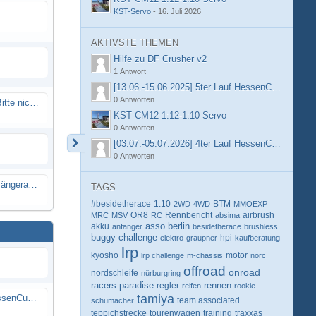
KST-Servo
-
16. Juli 2026
AKTIVSTE THEMEN
Hilfe zu DF Crusher v2
1 Antwort
[13.06.-15.06.2025] 5ter Lauf HessenCup OR8 /
0 Antworten
Spammail von Info@rcweb.de - Bitte nicht auf den Link klicken
KST CM12 1:12-1:10 Servo
0 Antworten
[03.07.-05.07.2026] 4ter Lauf HessenCup OR8 /
0 Antworten
X-Ray RX8 mir Motor Reso Empfängerakku
TAGS
#besidetherace
1:10
BTM
2WD
4WD
MMOEXP
OR8
Rennbericht
MRC
MSV
RC
absima
airbrush
berlin
akku
asso
anfänger
besidetherace
brushless
buggy
challenge
hpi
elektro
graupner
kaufberatung
lrp
kyosho
motor
lrp challenge
m-chassis
norc
offroad
onroad
nordschleife
nürburgring
racers paradise
rennen
regler
reifen
rookie
tamiya
[13.06.-15.06.2025] 5ter Lauf HessenCup OR8 / OR8E 2025 beim MSC Ober-Mörlen e.V.
schumacher
team associated
teppichstrecke
tourenwagen
training
traxxas