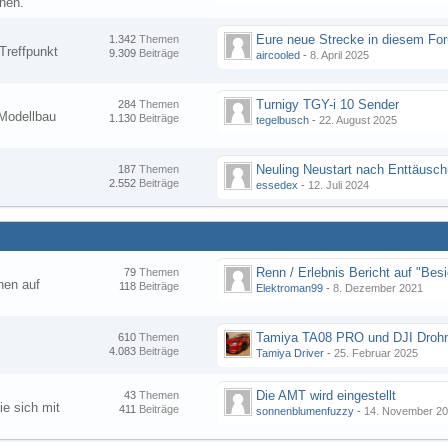
nen.
1.342
Themen
Treffpunkt
9.309
Beiträge
aircooled
-
8. April 2025
Turnigy TGY-i 10 Sender
284
Themen
Modellbau
1.130
Beiträge
tegelbusch
-
22. August 2025
Neuling Neustart nach Enttäusc
187
Themen
2.552
Beiträge
essedex
-
12. Juli 2024
79
Themen
hen auf
118
Beiträge
Elektroman99
-
8. Dezember 2021
Tamiya TA08 PRO und DJI Droh
610
Themen
4.083
Beiträge
Tamiya Driver
-
25. Februar 2025
Die AMT wird eingestellt
43
Themen
ie sich mit
411
Beiträge
sonnenblumenfuzzy
-
14. November 2