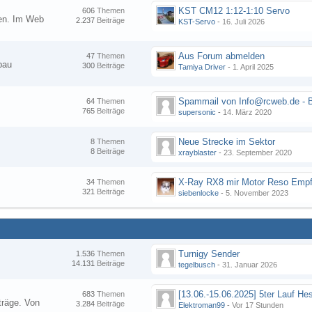
KST CM12 1:12-1:10 Servo
606
Themen
nen. Im Web
2.237
Beiträge
KST-Servo
-
16. Juli 2026
Aus Forum abmelden
47
Themen
bau
300
Beiträge
Tamiya Driver
-
1. April 2025
64
Themen
765
Beiträge
supersonic
-
14. März 2020
Neue Strecke im Sektor
8
Themen
8
Beiträge
xrayblaster
-
23. September 2020
34
Themen
321
Beiträge
siebenlocke
-
5. November 2023
Turnigy Sender
1.536
Themen
14.131
Beiträge
tegelbusch
-
31. Januar 2026
683
Themen
träge. Von
3.284
Beiträge
Elektroman99
-
Vor 17 Stunden