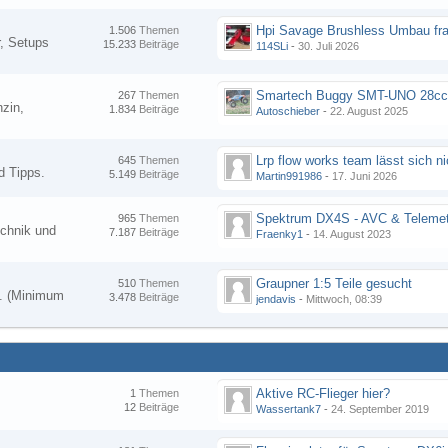
Hpi Savage Brushless Umbau fr
1.506
Themen
, Setups
15.233
Beiträge
114SLi
-
30. Juli 2026
267
Themen
zin,
1.834
Beiträge
Autoschieber
-
22. August 2025
645
Themen
d Tipps.
5.149
Beiträge
Martin991986
-
17. Juni 2026
Spektrum DX4S - AVC & Telemet
965
Themen
chnik und
7.187
Beiträge
Fraenky1
-
14. August 2023
Graupner 1:5 Teile gesucht
510
Themen
en. (Minimum
3.478
Beiträge
jendavis
-
Mittwoch, 08:39
Aktive RC-Flieger hier?
1
Themen
12
Beiträge
Wassertank7
-
24. September 2019