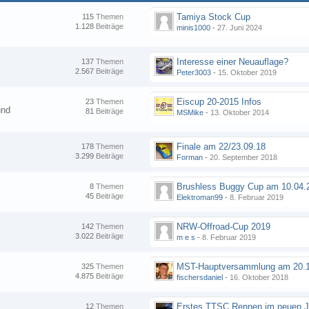
Tamiya Stock Cup
115
Themen
1.128
Beiträge
minis1000
-
27. Juni 2024
Interesse einer Neuauflage?
137
Themen
2.567
Beiträge
Peter3003
-
15. Oktober 2019
Eiscup 20-2015 Infos
23
Themen
und
81
Beiträge
MSMike
-
13. Oktober 2014
Finale am 22/23.09.18
178
Themen
3.299
Beiträge
Forman
-
20. September 2018
8
Themen
45
Beiträge
Elektroman99
-
8. Februar 2019
NRW-Offroad-Cup 2019
142
Themen
3.022
Beiträge
m e s
-
8. Februar 2019
MST-Hauptversammlung am 20.1
325
Themen
4.875
Beiträge
fischersdaniel
-
16. Oktober 2018
12
Themen