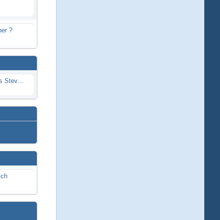
er ?
Problem mit Wassereintritt durchs Stevenrohr beim Rennboot
ich