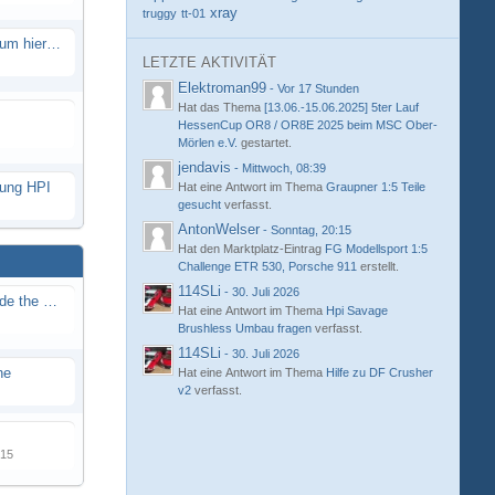
xray
truggy
tt-01
Eure neue Strecke in diesem Forum hier posten
LETZTE AKTIVITÄT
Elektroman99
-
Vor 17 Stunden
Hat das Thema
[13.06.-15.06.2025] 5ter Lauf
HessenCup OR8 / OR8E 2025 beim MSC Ober-
Mörlen e.V.
gestartet.
jendavis
-
Mittwoch, 08:39
hung HPI
Hat eine Antwort im Thema
Graupner 1:5 Teile
gesucht
verfasst.
AntonWelser
-
Sonntag, 20:15
Hat den Marktplatz-Eintrag
FG Modellsport 1:5
Challenge ETR 530, Porsche 911
erstellt.
114SLi
-
30. Juli 2026
Renn / Erlebnis Bericht auf "Beside the Race"
Hat eine Antwort im Thema
Hpi Savage
Brushless Umbau fragen
verfasst.
114SLi
-
30. Juli 2026
ne
Hat eine Antwort im Thema
Hilfe zu DF Crusher
v2
verfasst.
015