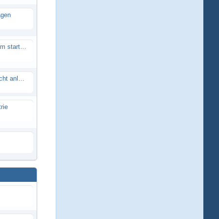
agen
Smartech Buggy SMT-UNO 28ccm startet nicht
Lrp flow works team lässt sich nicht anlernen
rie