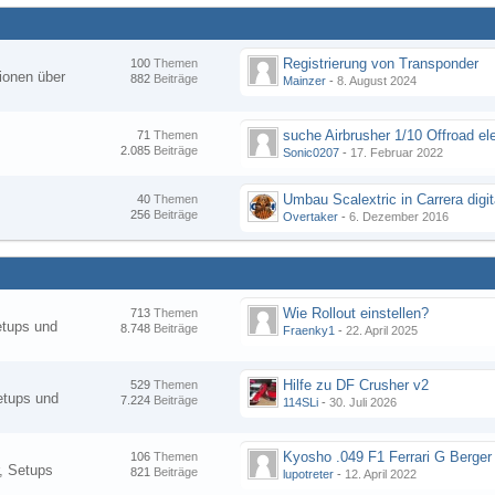
Registrierung von Transponder
100
Themen
ionen über
882
Beiträge
Mainzer
-
8. August 2024
suche Airbrusher 1/10 Offroad el
71
Themen
2.085
Beiträge
Sonic0207
-
17. Februar 2022
Umbau Scalextric in Carrera digit
40
Themen
256
Beiträge
Overtaker
-
6. Dezember 2016
Wie Rollout einstellen?
713
Themen
etups und
8.748
Beiträge
Fraenky1
-
22. April 2025
Hilfe zu DF Crusher v2
529
Themen
etups und
7.224
Beiträge
114SLi
-
30. Juli 2026
Kyosho .049 F1 Ferrari G Berger
106
Themen
, Setups
821
Beiträge
lupotreter
-
12. April 2022