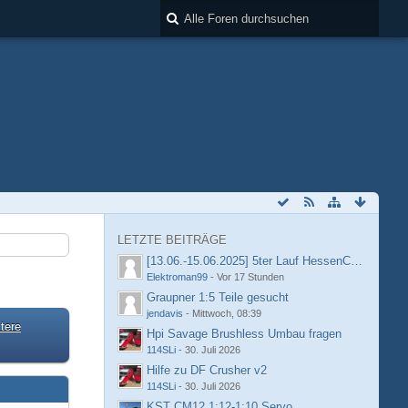
LETZTE BEITRÄGE
[13.06.-15.06.2025] 5ter Lauf HessenCup OR8 /
Elektroman99
-
Vor 17 Stunden
Graupner 1:5 Teile gesucht
jendavis
-
Mittwoch, 08:39
tere
Hpi Savage Brushless Umbau fragen
114SLi
-
30. Juli 2026
Hilfe zu DF Crusher v2
114SLi
-
30. Juli 2026
KST CM12 1:12-1:10 Servo