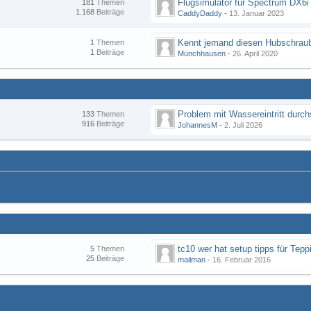
Flugsimulator für Spectrum DX6i
181
Themen
1.168
Beiträge
CaddyDaddy
-
13. Januar 2023
Kennt jemand diesen Hubschraub
1
Themen
1
Beiträge
Münchhausen
-
26. April 2020
133
Themen
916
Beiträge
JohannesM
-
2. Juli 2026
tc10 wer hat setup tipps für Tepp
5
Themen
25
Beiträge
mailman
-
16. Februar 2016