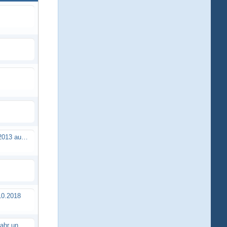
Brushless Buggy Cup am 10.04.2013 auf der Intermodellbau in Dortmund
0.2018
Erstes TTSC Rennen im neuen Jahr und es bahnt sich wieder mal eine Rekordteilnehmerzahl an