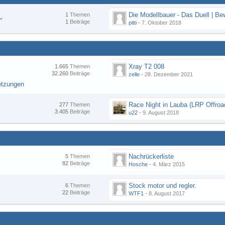
1
Themen
"
1
Beiträge
pitti
-
7. Oktober 2018
Xray T2 008
1.665
Themen
32.260
Beiträge
zelle
-
28. Dezember 2021
etzungen
277
Themen
3.405
Beiträge
u22
-
9. August 2018
Nachrückerliste
5
Themen
82
Beiträge
Hosche
-
4. März 2015
Stock motor und regler.
6
Themen
22
Beiträge
WTF1
-
8. August 2017