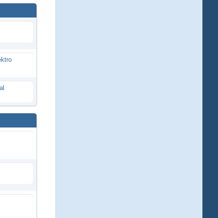
ektro
al