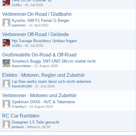
Hilfe zu DF Crusher v2
114SLi
-
30. Juli 2026
Verbrenner On-Road / Glattbahn
Kyosho .049 F1 Ferrari G Berger
lupotreter
-
12. April 2022
Verbrenner Off-Road / Gelände
Hpi Savage Brushless Umbau fragen
114SLi
-
30. Juli 2026
Großmodelle On-Road & Off-Road
Smartech Buggy SMT-UNO 28ccm startet nicht
Autoschieber
-
22. August 2025
Elektro - Motoren, Regler und Zubehör
Lrp flow works team lässt sich nicht anlernen
Martin991986
-
17. Juni 2026
Verbrenner - Motoren und Zubehör
Spektrum DX4S - AVC & Telemetrie
Fraenky1
-
14. August 2023
RC Car Raritäten
Graupner 1:5 Teile gesucht
jendavis
-
Mittwoch, 08:39