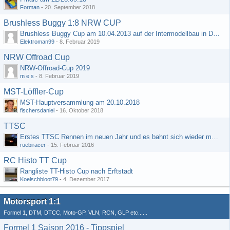
Forman
-
20. September 2018
Brushless Buggy 1:8 NRW CUP
Brushless Buggy Cup am 10.04.2013 auf der Intermodellbau in Dortmund
Elektroman99
-
8. Februar 2019
NRW Offroad Cup
NRW-Offroad-Cup 2019
m e s
-
8. Februar 2019
MST-Löffler-Cup
MST-Hauptversammlung am 20.10.2018
fischersdaniel
-
16. Oktober 2018
TTSC
Erstes TTSC Rennen im neuen Jahr und es bahnt sich wieder mal eine Rekordteilnehmerzahl an
ruebiracer
-
15. Februar 2016
RC Histo TT Cup
Rangliste TT-Histo Cup nach Erftstadt
Koelschbloot79
-
4. Dezember 2017
Motorsport 1:1
Formel 1, DTM, DTCC, Moto-GP, VLN, RCN, GLP etc......
Formel 1 Saison 2016 - Tippspiel