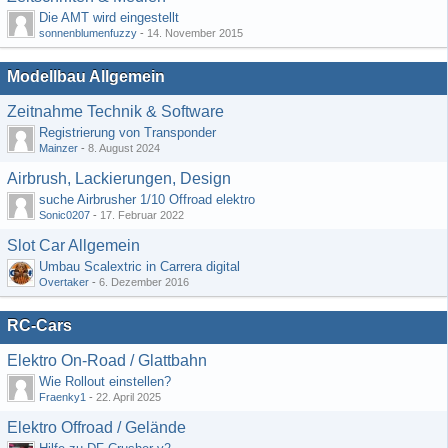
Die AMT wird eingestellt
sonnenblumenfuzzy
-
14. November 2015
Modellbau Allgemein
Zeitnahme Technik & Software
Registrierung von Transponder
Mainzer
-
8. August 2024
Airbrush, Lackierungen, Design
suche Airbrusher 1/10 Offroad elektro
Sonic0207
-
17. Februar 2022
Slot Car Allgemein
Umbau Scalextric in Carrera digital
Overtaker
-
6. Dezember 2016
RC-Cars
Elektro On-Road / Glattbahn
Wie Rollout einstellen?
Fraenky1
-
22. April 2025
Elektro Offroad / Gelände