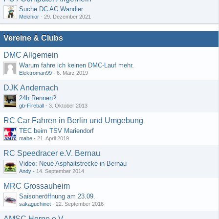
Suche DC AC Wandler
Melchior
-
29. Dezember 2021
Vereine & Clubs
DMC Allgemein
Warum fahre ich keinen DMC-Lauf mehr.
Elektroman99
-
6. März 2019
DJK Andernach
24h Rennen?
gb-Fireball
-
3. Oktober 2013
RC Car Fahren in Berlin und Umgebung
TEC beim TSV Mariendorf
mabe
-
21. April 2019
RC Speedracer e.V. Bernau
Video: Neue Asphaltstrecke in Bernau
Andy
-
14. September 2014
MRC Grossauheim
Saisoneröffnung am 23.09.
sakaguchinet
-
22. September 2016
AMSC Herne e.V.