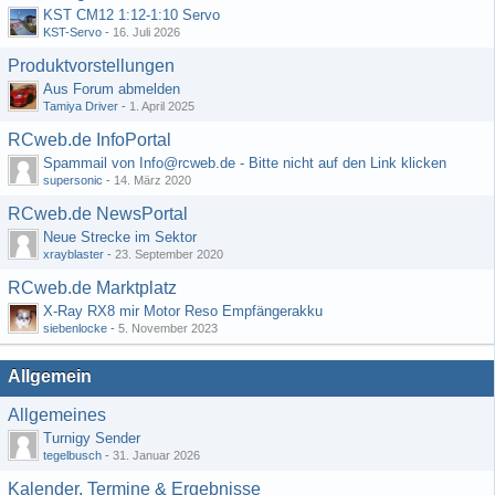
KST CM12 1:12-1:10 Servo
KST-Servo
-
16. Juli 2026
Produktvorstellungen
Aus Forum abmelden
Tamiya Driver
-
1. April 2025
RCweb.de InfoPortal
Spammail von Info@rcweb.de - Bitte nicht auf den Link klicken
supersonic
-
14. März 2020
RCweb.de NewsPortal
Neue Strecke im Sektor
xrayblaster
-
23. September 2020
RCweb.de Marktplatz
X-Ray RX8 mir Motor Reso Empfängerakku
siebenlocke
-
5. November 2023
Allgemein
Allgemeines
Turnigy Sender
tegelbusch
-
31. Januar 2026
Kalender, Termine & Ergebnisse