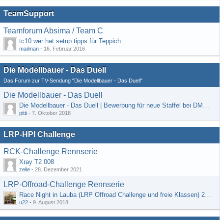
TeamSupport
Teamforum Absima / Team C
tc10 wer hat setup tipps für Teppich
mailman
-
16. Februar 2016
Die Modellbauer - Das Duell
Das Forum zur TV-Sendung "Die Modellbauer - Das Duell"
Die Modellbauer - Das Duell
Die Modellbauer - Das Duell | Bewerbung für neue Staffel bei DMAX *Werbung*
pitti
-
7. Oktober 2018
LRP-HPI Challenge
RCK-Challenge Rennserie
Xray T2 008
zelle
-
28. Dezember 2021
LRP-Offroad-Challenge Rennserie
Race Night in Lauba (LRP Offroad Challenge und freie Klassen) 25/26.08
u22
-
9. August 2018