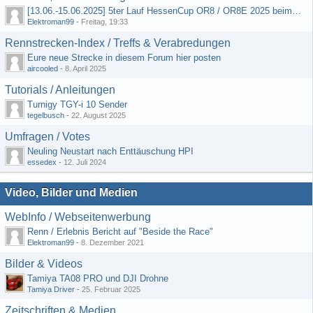
[13.06.-15.06.2025] 5ter Lauf HessenCup OR8 / OR8E 2025 beim MSC Ober-Mörlen e.V.
Elektroman99
-
Freitag, 19:33
Rennstrecken-Index / Treffs & Verabredungen
Eure neue Strecke in diesem Forum hier posten
aircooled
-
8. April 2025
Tutorials / Anleitungen
Turnigy TGY-i 10 Sender
tegelbusch
-
22. August 2025
Umfragen / Votes
Neuling Neustart nach Enttäuschung HPI
essedex
-
12. Juli 2024
Video, Bilder und Medien
WebInfo / Webseitenwerbung
Renn / Erlebnis Bericht auf "Beside the Race"
Elektroman99
-
8. Dezember 2021
Bilder & Videos
Tamiya TA08 PRO und DJI Drohne
Tamiya Driver
-
25. Februar 2025
Zeitschriften & Medien