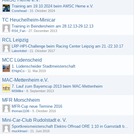
Training am 19.10.2024 beim AMSC Herne e.V.
Conehead
-
15. Oktober 2024
TC Heuchelheim-Minicar
Training in Beindersheim am 28.12.13-29.12.13
RS4_Fan
-
27. Dezember 2013
RCL Leipzig
LRP-HPI-Challenge beim Racing Center Leipzig am 21.-22.10.17
Laborkittel
-
21. Oktober 2017
MCC Lüdenscheid
1. Lüdenscheider Stadtmeisterschaft
EHighCo
-
11. Mai 2019
MAC-Mettenheim e.V.
7. Lauf zum Bayerncup 2013 beim MAC-Mettenheim
MSMike
-
8. September 2013
MFR Morschheim
MFR-Cup neue Termine 2016
thomas1106
-
5. Oktober 2016
Mini-Car-Club Rudolstadt e. V.
Sportkreismeisterschaft Elektro Offroad ORE 1:10 in Gamstädt bei Erfurt, Outdoor mit Indoor Ausweichmöglichkeit!!!
mucklmaxl
-
21. Juni 2016