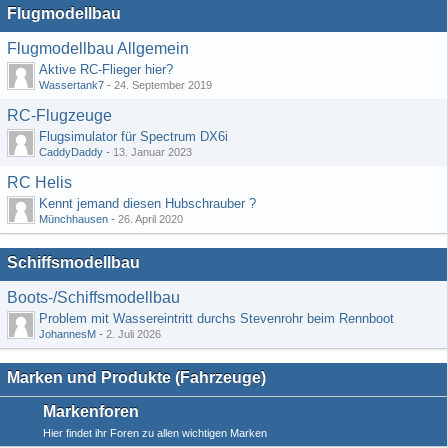
Flugmodellbau
Flugmodellbau Allgemein
Aktive RC-Flieger hier?
Wassertank7
-
24. September 2019
RC-Flugzeuge
Flugsimulator für Spectrum DX6i
CaddyDaddy
-
13. Januar 2023
RC Helis
Kennt jemand diesen Hubschrauber ?
Münchhausen
-
26. April 2020
Schiffsmodellbau
Boots-/Schiffsmodellbau
Problem mit Wassereintritt durchs Stevenrohr beim Rennboot
JohannesM
-
2. Juli 2026
Marken und Produkte (Fahrzeuge)
Markenforen
Hier findet ihr Foren zu allen wichtigen Marken