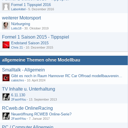
Formel 1 Tippspiel 2016
Laborkittel
-
5. Dezember 2016
weiterer Motorsport
Nürburgring
Lotts18
-
30. Oktober 2019
Formel 1 Saison 2015 - Tippspiel
Endstand Saison 2015
Chris 21
-
10. Dezember 2015
allgemeine Themen ohne Modellbau
Smalltalk - Allgemein
Gibt es noch in Raum Hannover RC Car Offroad modellbauvereine, habe selbst schon gegoogelt aber erfolglos
calotchro
-
10. April 2024
TV Inhalte u. Unterhaltung
6.11.130
2Fast4You
-
13. September 2013
RCweb.de OnlineRacing
Neueröffnung RCWEB Online-Serie?
2Fast4You
-
7. Januar 2017
PC / Computer Allgemein