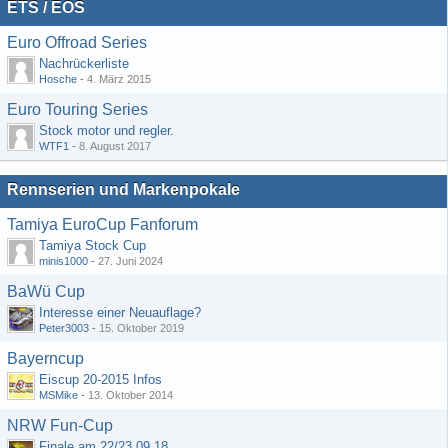
ETS / EOS
Euro Offroad Series
Nachrückerliste
Hosche
-
4. März 2015
Euro Touring Series
Stock motor und regler.
WTF1
-
8. August 2017
Rennserien und Markenpokale
Tamiya EuroCup Fanforum
Tamiya Stock Cup
minis1000
-
27. Juni 2024
BaWü Cup
Interesse einer Neuauflage?
Peter3003
-
15. Oktober 2019
Bayerncup
Eiscup 20-2015 Infos
MSMike
-
13. Oktober 2014
NRW Fun-Cup
Finale am 22/23.09.18