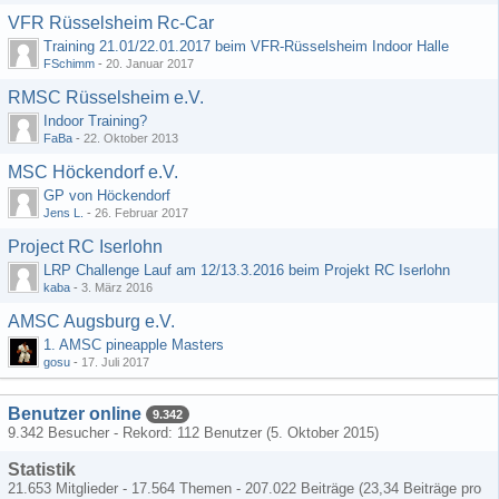
VFR Rüsselsheim Rc-Car
Training 21.01/22.01.2017 beim VFR-Rüsselsheim Indoor Halle
FSchimm
-
20. Januar 2017
RMSC Rüsselsheim e.V.
Indoor Training?
FaBa
-
22. Oktober 2013
MSC Höckendorf e.V.
GP von Höckendorf
Jens L.
-
26. Februar 2017
Project RC Iserlohn
LRP Challenge Lauf am 12/13.3.2016 beim Projekt RC Iserlohn
kaba
-
3. März 2016
AMSC Augsburg e.V.
1. AMSC pineapple Masters
gosu
-
17. Juli 2017
Benutzer online
9.342
9.342 Besucher - Rekord: 112 Benutzer (
5. Oktober 2015
)
Statistik
21.653 Mitglieder - 17.564 Themen - 207.022 Beiträge (23,34 Beiträge pro