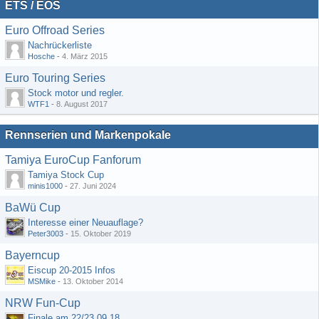
ETS / EOS
Euro Offroad Series
Nachrückerliste
Hosche
-
4. März 2015
Euro Touring Series
Stock motor und regler.
WTF1
-
8. August 2017
Rennserien und Markenpokale
Tamiya EuroCup Fanforum
Tamiya Stock Cup
minis1000
-
27. Juni 2024
BaWü Cup
Interesse einer Neuauflage?
Peter3003
-
15. Oktober 2019
Bayerncup
Eiscup 20-2015 Infos
MSMike
-
13. Oktober 2014
NRW Fun-Cup
Finale am 22/23.09.18