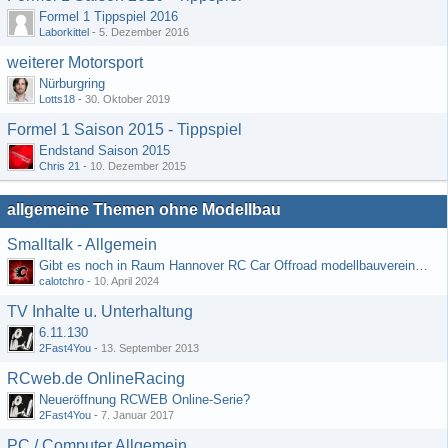
Formel 1 Tippspiel 2016
Laborkittel
-
5. Dezember 2016
weiterer Motorsport
Nürburgring
Lotts18
-
30. Oktober 2019
Formel 1 Saison 2015 - Tippspiel
Endstand Saison 2015
Chris 21
-
10. Dezember 2015
allgemeine Themen ohne Modellbau
Smalltalk - Allgemein
Gibt es noch in Raum Hannover RC Car Offroad modellbauvereine, habe selbst schon gegoogelt aber erfolglos
calotchro
-
10. April 2024
TV Inhalte u. Unterhaltung
6.11.130
2Fast4You
-
13. September 2013
RCweb.de OnlineRacing
Neueröffnung RCWEB Online-Serie?
2Fast4You
-
7. Januar 2017
PC / Computer Allgemein