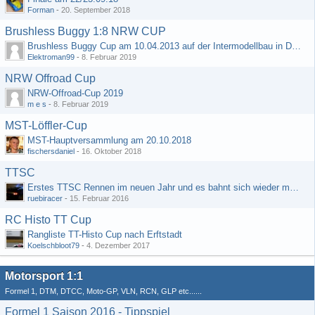
Forman
-
20. September 2018
Brushless Buggy 1:8 NRW CUP
Brushless Buggy Cup am 10.04.2013 auf der Intermodellbau in Dortmund
Elektroman99
-
8. Februar 2019
NRW Offroad Cup
NRW-Offroad-Cup 2019
m e s
-
8. Februar 2019
MST-Löffler-Cup
MST-Hauptversammlung am 20.10.2018
fischersdaniel
-
16. Oktober 2018
TTSC
Erstes TTSC Rennen im neuen Jahr und es bahnt sich wieder mal eine Rekordteilnehmerzahl an
ruebiracer
-
15. Februar 2016
RC Histo TT Cup
Rangliste TT-Histo Cup nach Erftstadt
Koelschbloot79
-
4. Dezember 2017
Motorsport 1:1
Formel 1, DTM, DTCC, Moto-GP, VLN, RCN, GLP etc......
Formel 1 Saison 2016 - Tippspiel