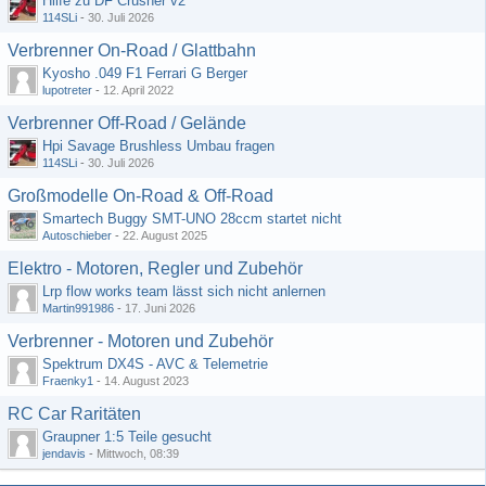
Hilfe zu DF Crusher v2
114SLi
-
30. Juli 2026
Verbrenner On-Road / Glattbahn
Kyosho .049 F1 Ferrari G Berger
lupotreter
-
12. April 2022
Verbrenner Off-Road / Gelände
Hpi Savage Brushless Umbau fragen
114SLi
-
30. Juli 2026
Großmodelle On-Road & Off-Road
Smartech Buggy SMT-UNO 28ccm startet nicht
Autoschieber
-
22. August 2025
Elektro - Motoren, Regler und Zubehör
Lrp flow works team lässt sich nicht anlernen
Martin991986
-
17. Juni 2026
Verbrenner - Motoren und Zubehör
Spektrum DX4S - AVC & Telemetrie
Fraenky1
-
14. August 2023
RC Car Raritäten
Graupner 1:5 Teile gesucht
jendavis
-
Mittwoch, 08:39