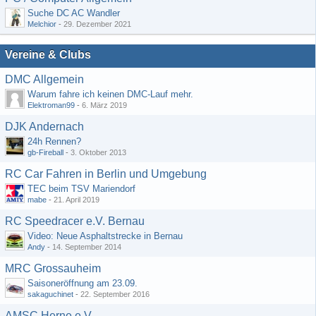
Suche DC AC Wandler
Melchior
-
29. Dezember 2021
Vereine & Clubs
DMC Allgemein
Warum fahre ich keinen DMC-Lauf mehr.
Elektroman99
-
6. März 2019
DJK Andernach
24h Rennen?
gb-Fireball
-
3. Oktober 2013
RC Car Fahren in Berlin und Umgebung
TEC beim TSV Mariendorf
mabe
-
21. April 2019
RC Speedracer e.V. Bernau
Video: Neue Asphaltstrecke in Bernau
Andy
-
14. September 2014
MRC Grossauheim
Saisoneröffnung am 23.09.
sakaguchinet
-
22. September 2016
AMSC Herne e.V.