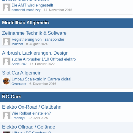
Die AMT wird eingestellt
sonnenblumenfuzzy
-
14. November 2015
Modellbau Allgemein
Zeitnahme Technik & Software
Registrierung von Transponder
Mainzer
-
8. August 2024
Airbrush, Lackierungen, Design
suche Airbrusher 1/10 Offroad elektro
Sonic0207
-
17. Februar 2022
Slot Car Allgemein
Umbau Scalextric in Carrera digital
Overtaker
-
6. Dezember 2016
RC-Cars
Elektro On-Road / Glattbahn
Wie Rollout einstellen?
Fraenky1
-
22. April 2025
Elektro Offroad / Gelände