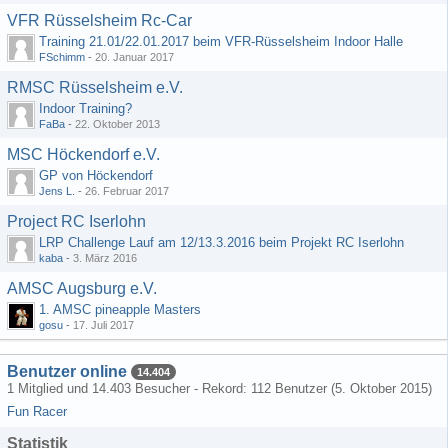
VFR Rüsselsheim Rc-Car
Training 21.01/22.01.2017 beim VFR-Rüsselsheim Indoor Halle
FSchimm
-
20. Januar 2017
RMSC Rüsselsheim e.V.
Indoor Training?
FaBa
-
22. Oktober 2013
MSC Höckendorf e.V.
GP von Höckendorf
Jens L.
-
26. Februar 2017
Project RC Iserlohn
LRP Challenge Lauf am 12/13.3.2016 beim Projekt RC Iserlohn
kaba
-
3. März 2016
AMSC Augsburg e.V.
1. AMSC pineapple Masters
gosu
-
17. Juli 2017
Benutzer online
14.404
1 Mitglied und 14.403 Besucher - Rekord: 112 Benutzer (
5. Oktober 2015
)
Fun Racer
Statistik