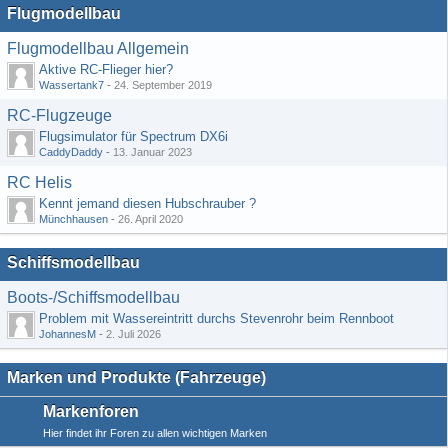
Flugmodellbau
Flugmodellbau Allgemein
Aktive RC-Flieger hier?
Wassertank7
-
24. September 2019
RC-Flugzeuge
Flugsimulator für Spectrum DX6i
CaddyDaddy
-
13. Januar 2023
RC Helis
Kennt jemand diesen Hubschrauber ?
Münchhausen
-
26. April 2020
Schiffsmodellbau
Boots-/Schiffsmodellbau
Problem mit Wassereintritt durchs Stevenrohr beim Rennboot
JohannesM
-
2. Juli 2026
Marken und Produkte (Fahrzeuge)
Markenforen
Hier findet ihr Foren zu allen wichtigen Marken