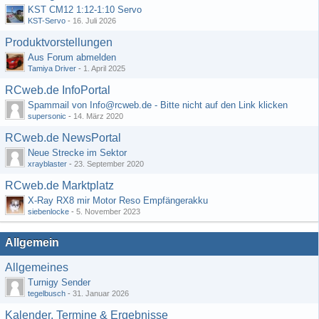
KST CM12 1:12-1:10 Servo
KST-Servo
-
16. Juli 2026
Produktvorstellungen
Aus Forum abmelden
Tamiya Driver
-
1. April 2025
RCweb.de InfoPortal
Spammail von Info@rcweb.de - Bitte nicht auf den Link klicken
supersonic
-
14. März 2020
RCweb.de NewsPortal
Neue Strecke im Sektor
xrayblaster
-
23. September 2020
RCweb.de Marktplatz
X-Ray RX8 mir Motor Reso Empfängerakku
siebenlocke
-
5. November 2023
Allgemein
Allgemeines
Turnigy Sender
tegelbusch
-
31. Januar 2026
Kalender, Termine & Ergebnisse