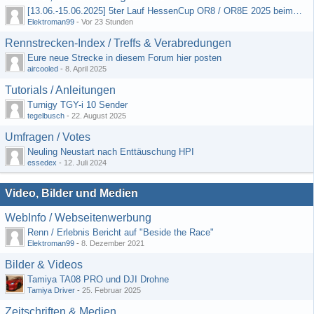
[13.06.-15.06.2025] 5ter Lauf HessenCup OR8 / OR8E 2025 beim MSC Ober-Mörlen e.V.
Elektroman99
-
Vor 23 Stunden
Rennstrecken-Index / Treffs & Verabredungen
Eure neue Strecke in diesem Forum hier posten
aircooled
-
8. April 2025
Tutorials / Anleitungen
Turnigy TGY-i 10 Sender
tegelbusch
-
22. August 2025
Umfragen / Votes
Neuling Neustart nach Enttäuschung HPI
essedex
-
12. Juli 2024
Video, Bilder und Medien
WebInfo / Webseitenwerbung
Renn / Erlebnis Bericht auf "Beside the Race"
Elektroman99
-
8. Dezember 2021
Bilder & Videos
Tamiya TA08 PRO und DJI Drohne
Tamiya Driver
-
25. Februar 2025
Zeitschriften & Medien