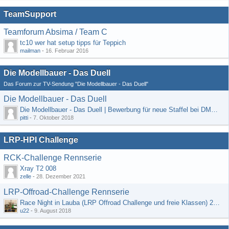
TeamSupport
Teamforum Absima / Team C
tc10 wer hat setup tipps für Teppich
mailman
-
16. Februar 2016
Die Modellbauer - Das Duell
Das Forum zur TV-Sendung "Die Modellbauer - Das Duell"
Die Modellbauer - Das Duell
Die Modellbauer - Das Duell | Bewerbung für neue Staffel bei DMAX *Werbung*
pitti
-
7. Oktober 2018
LRP-HPI Challenge
RCK-Challenge Rennserie
Xray T2 008
zelle
-
28. Dezember 2021
LRP-Offroad-Challenge Rennserie
Race Night in Lauba (LRP Offroad Challenge und freie Klassen) 25/26.08
u22
-
9. August 2018