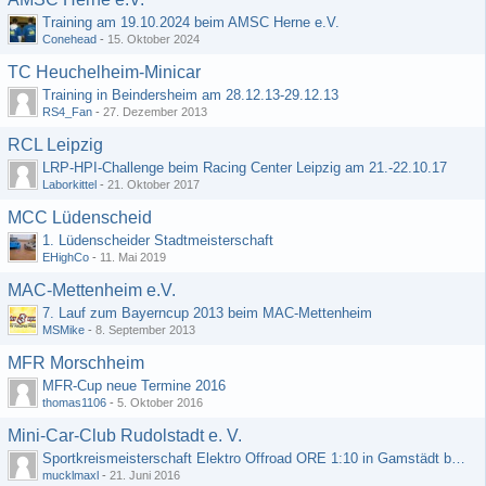
Training am 19.10.2024 beim AMSC Herne e.V.
Conehead
-
15. Oktober 2024
TC Heuchelheim-Minicar
Training in Beindersheim am 28.12.13-29.12.13
RS4_Fan
-
27. Dezember 2013
RCL Leipzig
LRP-HPI-Challenge beim Racing Center Leipzig am 21.-22.10.17
Laborkittel
-
21. Oktober 2017
MCC Lüdenscheid
1. Lüdenscheider Stadtmeisterschaft
EHighCo
-
11. Mai 2019
MAC-Mettenheim e.V.
7. Lauf zum Bayerncup 2013 beim MAC-Mettenheim
MSMike
-
8. September 2013
MFR Morschheim
MFR-Cup neue Termine 2016
thomas1106
-
5. Oktober 2016
Mini-Car-Club Rudolstadt e. V.
Sportkreismeisterschaft Elektro Offroad ORE 1:10 in Gamstädt bei Erfurt, Outdoor mit Indoor Ausweichmöglichkeit!!!
mucklmaxl
-
21. Juni 2016