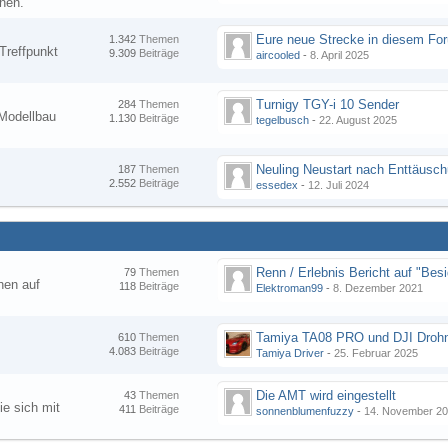
nen.
1.342
Themen
Treffpunkt
9.309
Beiträge
aircooled
-
8. April 2025
Turnigy TGY-i 10 Sender
284
Themen
Modellbau
1.130
Beiträge
tegelbusch
-
22. August 2025
Neuling Neustart nach Enttäusc
187
Themen
2.552
Beiträge
essedex
-
12. Juli 2024
79
Themen
hen auf
118
Beiträge
Elektroman99
-
8. Dezember 2021
Tamiya TA08 PRO und DJI Droh
610
Themen
4.083
Beiträge
Tamiya Driver
-
25. Februar 2025
Die AMT wird eingestellt
43
Themen
ie sich mit
411
Beiträge
sonnenblumenfuzzy
-
14. November 2