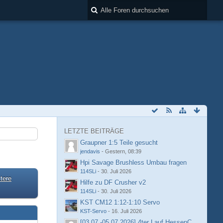
LETZTE BEITRÄGE
Graupner 1:5 Teile gesucht
jendavis
-
Gestern, 08:39
Hpi Savage Brushless Umbau fragen
114SLi
-
30. Juli 2026
tere
Hilfe zu DF Crusher v2
114SLi
-
30. Juli 2026
KST CM12 1:12-1:10 Servo
KST-Servo
-
16. Juli 2026
[03.07.-05.07.2026] 4ter Lauf HessenCup OR8 /