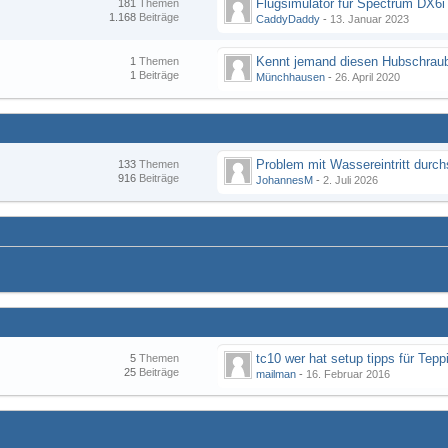
Flugsimulator für Spectrum DX6i
181
Themen
1.168
Beiträge
CaddyDaddy
-
13. Januar 2023
Kennt jemand diesen Hubschraub
1
Themen
1
Beiträge
Münchhausen
-
26. April 2020
133
Themen
916
Beiträge
JohannesM
-
2. Juli 2026
tc10 wer hat setup tipps für Tepp
5
Themen
25
Beiträge
mailman
-
16. Februar 2016