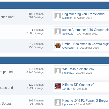
Registrierung von Transponder
100
Themen
ionen über
882
Beiträge
Mainzer
-
8. August 2024
suche Airbrusher 1/10 Offroad el
71
Themen
2.085
Beiträge
Sonic0207
-
17. Februar 2022
Umbau Scalextric in Carrera digit
40
Themen
256
Beiträge
Overtaker
-
6. Dezember 2016
Wie Rollout einstellen?
713
Themen
etups und
8.748
Beiträge
Fraenky1
-
22. April 2025
Hilfe zu DF Crusher v2
529
Themen
etups und
7.224
Beiträge
114SLi
-
30. Juli 2026
Kyosho .049 F1 Ferrari G Berger
106
Themen
, Setups
821
Beiträge
lupotreter
-
12. April 2022