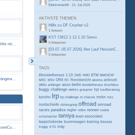
Elektroman99
-
13. Juli 2026
AKTIVSTE THEMEN
Hilfe zu DF Crusher v2
1 Antwort
KST CM12 1:12-1:10 Servo
0 Antworten
Spammail von Info@rcweb.de - Bitte nicht auf den Link klicken
[03.07.-05.07.2026] 4ter Lauf HessenCup OR8 /
0 Antworten
TAGS
#besidetherace
1:10
BTM
2WD
4WD
MMOEXP
X-Ray RX8 mir Motor Reso Empfängerakku
OR8
Rennbericht
MRC
MSV
RC
absima
airbrush
berlin
akku
asso
anfänger
besidetherace
brushless
buggy
challenge
hpi
elektro
graupner
kaufberatung
lrp
kyosho
motor
lrp challenge
m-chassis
norc
offroad
onroad
nordschleife
nürburgring
racers paradise
rennen
regler
reifen
rookie
tamiya
schumacher
team associated
teppichstrecke
tourenwagen
training
traxxas
xray
truggy
tt-01
[03.07.-05.07.2026] 4ter Lauf HessenCup OR8 / OR8E 2026 beim MSV Linsengericht e.V.