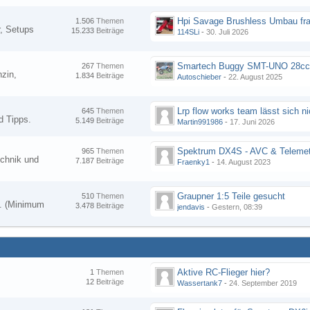
Hpi Savage Brushless Umbau fr
1.506
Themen
, Setups
15.233
Beiträge
114SLi
-
30. Juli 2026
267
Themen
zin,
1.834
Beiträge
Autoschieber
-
22. August 2025
645
Themen
d Tipps.
5.149
Beiträge
Martin991986
-
17. Juni 2026
Spektrum DX4S - AVC & Telemet
965
Themen
chnik und
7.187
Beiträge
Fraenky1
-
14. August 2023
Graupner 1:5 Teile gesucht
510
Themen
en. (Minimum
3.478
Beiträge
jendavis
-
Gestern, 08:39
Aktive RC-Flieger hier?
1
Themen
12
Beiträge
Wassertank7
-
24. September 2019