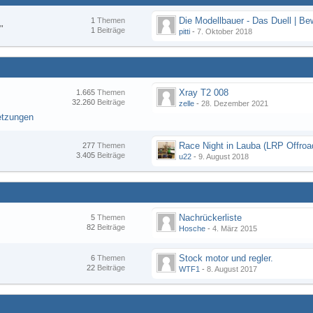
1
Themen
"
1
Beiträge
pitti
-
7. Oktober 2018
Xray T2 008
1.665
Themen
32.260
Beiträge
zelle
-
28. Dezember 2021
etzungen
277
Themen
3.405
Beiträge
u22
-
9. August 2018
Nachrückerliste
5
Themen
82
Beiträge
Hosche
-
4. März 2015
Stock motor und regler.
6
Themen
22
Beiträge
WTF1
-
8. August 2017