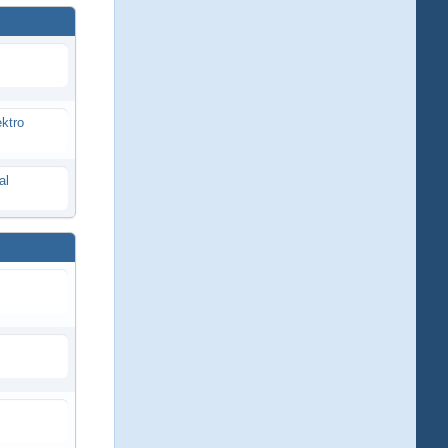
ektro
al