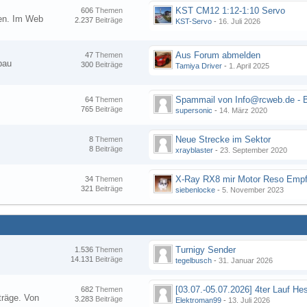
KST CM12 1:12-1:10 Servo
606
Themen
nen. Im Web
2.237
Beiträge
KST-Servo
-
16. Juli 2026
Aus Forum abmelden
47
Themen
bau
300
Beiträge
Tamiya Driver
-
1. April 2025
64
Themen
765
Beiträge
supersonic
-
14. März 2020
Neue Strecke im Sektor
8
Themen
8
Beiträge
xrayblaster
-
23. September 2020
34
Themen
321
Beiträge
siebenlocke
-
5. November 2023
Turnigy Sender
1.536
Themen
14.131
Beiträge
tegelbusch
-
31. Januar 2026
682
Themen
träge. Von
3.283
Beiträge
Elektroman99
-
13. Juli 2026