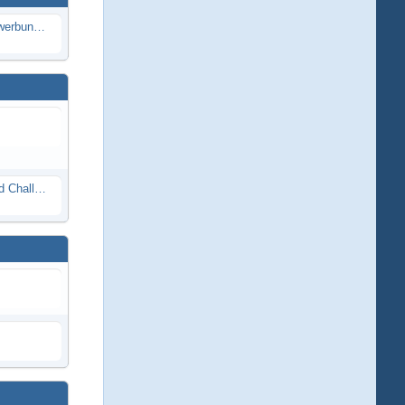
Die Modellbauer - Das Duell | Bewerbung für neue Staffel bei DMAX *Werbung*
Race Night in Lauba (LRP Offroad Challenge und freie Klassen) 25/26.08