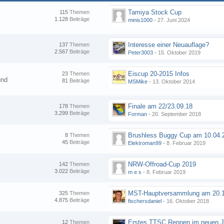
Tamiya Stock Cup
115
Themen
1.128
Beiträge
minis1000
-
27. Juni 2024
Interesse einer Neuauflage?
137
Themen
2.567
Beiträge
Peter3003
-
15. Oktober 2019
Eiscup 20-2015 Infos
23
Themen
und
81
Beiträge
MSMike
-
13. Oktober 2014
Finale am 22/23.09.18
178
Themen
3.299
Beiträge
Forman
-
20. September 2018
8
Themen
45
Beiträge
Elektroman99
-
8. Februar 2019
NRW-Offroad-Cup 2019
142
Themen
3.022
Beiträge
m e s
-
8. Februar 2019
MST-Hauptversammlung am 20.1
325
Themen
4.875
Beiträge
fischersdaniel
-
16. Oktober 2018
12
Themen