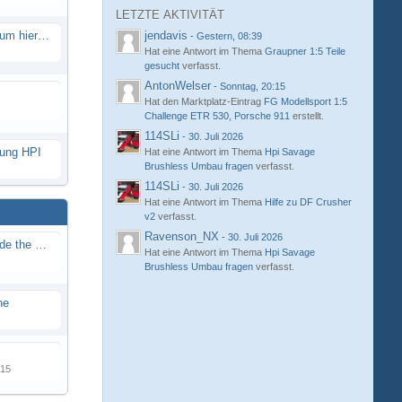
LETZTE AKTIVITÄT
Eure neue Strecke in diesem Forum hier posten
jendavis
-
Gestern, 08:39
Hat eine Antwort im Thema
Graupner 1:5 Teile
gesucht
verfasst.
AntonWelser
-
Sonntag, 20:15
Hat den Marktplatz-Eintrag
FG Modellsport 1:5
Challenge ETR 530, Porsche 911
erstellt.
114SLi
-
30. Juli 2026
hung HPI
Hat eine Antwort im Thema
Hpi Savage
Brushless Umbau fragen
verfasst.
114SLi
-
30. Juli 2026
Hat eine Antwort im Thema
Hilfe zu DF Crusher
v2
verfasst.
Ravenson_NX
-
30. Juli 2026
Renn / Erlebnis Bericht auf "Beside the Race"
Hat eine Antwort im Thema
Hpi Savage
Brushless Umbau fragen
verfasst.
ne
015