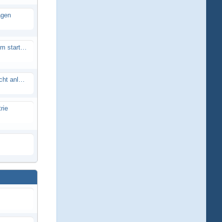
agen
Smartech Buggy SMT-UNO 28ccm startet nicht
Lrp flow works team lässt sich nicht anlernen
rie