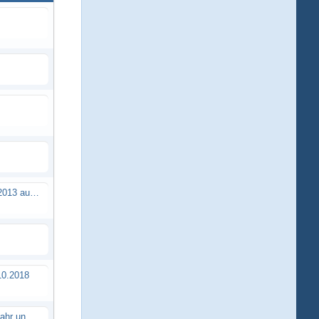
Brushless Buggy Cup am 10.04.2013 auf der Intermodellbau in Dortmund
0.2018
Erstes TTSC Rennen im neuen Jahr und es bahnt sich wieder mal eine Rekordteilnehmerzahl an