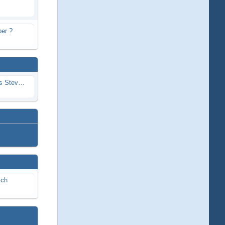
er ?
Problem mit Wassereintritt durchs Stevenrohr beim Rennboot
ich