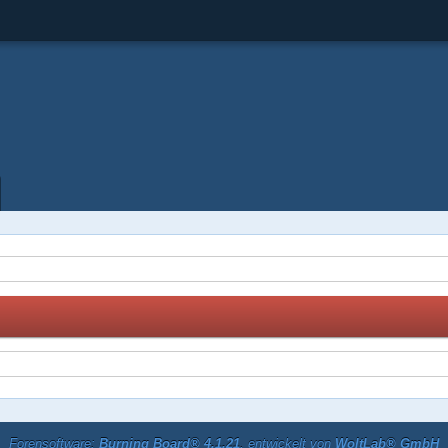
Forensoftware:
Burning Board® 4.1.21
, entwickelt von
WoltLab® GmbH