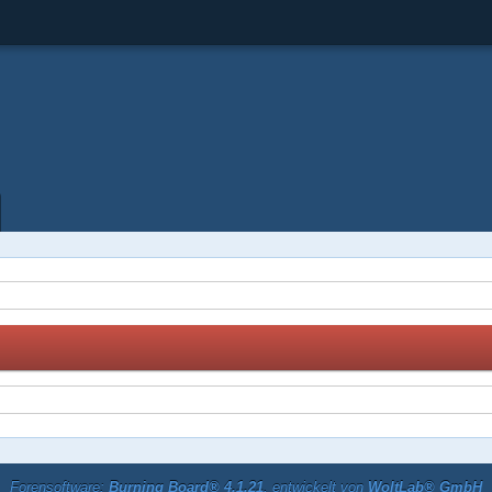
Forensoftware:
Burning Board® 4.1.21
, entwickelt von
WoltLab® GmbH