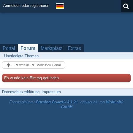
Anmelden oder registrieren
Portal
Forum
Marktplatz
Extras
Unerledigte Themen
RCweb.de RC-Modellbau-Portal
Es wurde kein Eintrag gefunden.
Datenschutzerklärung
Impressum
Forensoftware:
Burning Board® 4.1.21
, entwickelt von
WoltLab®
GmbH