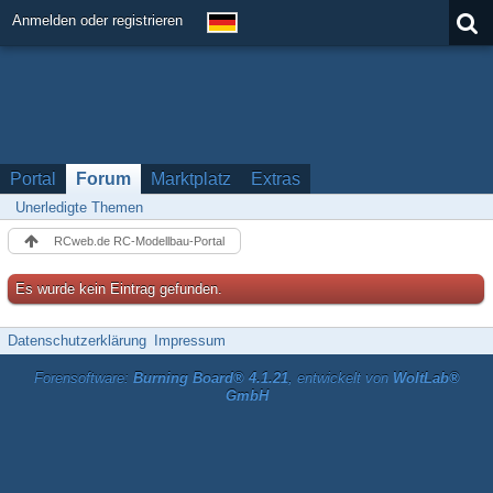
Anmelden oder registrieren
Portal
Forum
Marktplatz
Extras
Unerledigte Themen
RCweb.de RC-Modellbau-Portal
Es wurde kein Eintrag gefunden.
Datenschutzerklärung
Impressum
Forensoftware:
Burning Board® 4.1.21
, entwickelt von
WoltLab®
GmbH