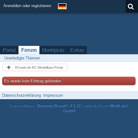
Anmelden oder registrieren
Portal
Forum
Marktplatz
Extras
Unerledigte Themen
RCweb.de RC-Modellbau-Portal
Es wurde kein Eintrag gefunden.
Datenschutzerklärung
Impressum
Forensoftware:
Burning Board® 4.1.21
, entwickelt von
WoltLab®
GmbH