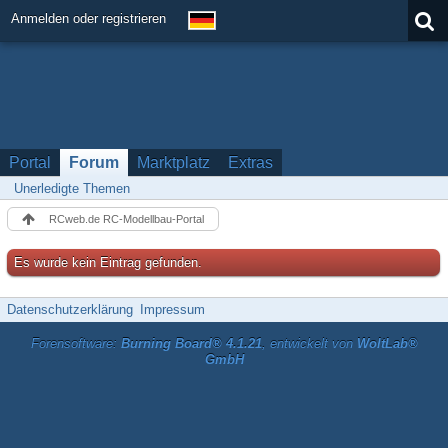
Anmelden oder registrieren
Portal
Forum
Marktplatz
Extras
Unerledigte Themen
RCweb.de RC-Modellbau-Portal
Es wurde kein Eintrag gefunden.
Datenschutzerklärung
Impressum
Forensoftware:
Burning Board® 4.1.21
, entwickelt von
WoltLab®
GmbH