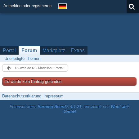
Anmelden oder registrieren
Portal
Forum
Marktplatz
Extras
Unerledigte Themen
RCweb.de RC-Modellbau-Portal
Es wurde kein Eintrag gefunden.
Datenschutzerklärung
Impressum
Forensoftware:
Burning Board® 4.1.21
, entwickelt von
WoltLab®
GmbH