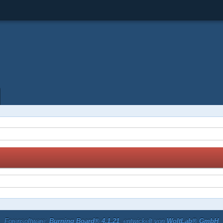
Forensoftware:
Burning Board® 4.1.21
, entwickelt von
WoltLab® GmbH