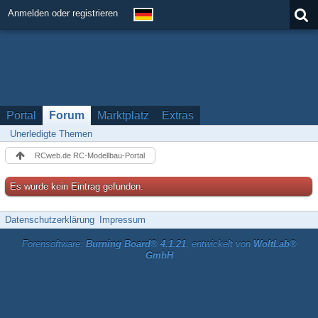
Anmelden oder registrieren
Portal
Forum
Marktplatz
Extras
Unerledigte Themen
RCweb.de RC-Modellbau-Portal
Es wurde kein Eintrag gefunden.
Datenschutzerklärung
Impressum
Forensoftware:
Burning Board® 4.1.21
, entwickelt von
WoltLab®
GmbH