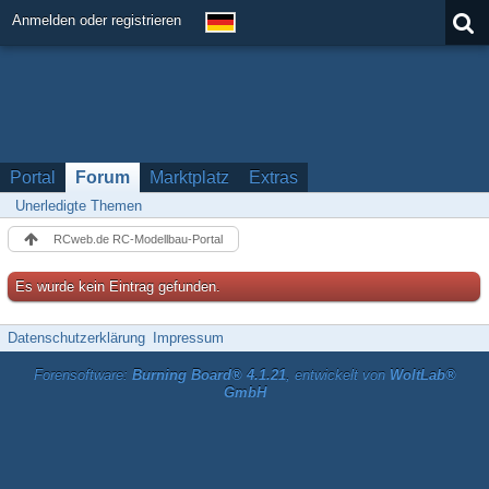
Anmelden oder registrieren
Portal
Forum
Marktplatz
Extras
Unerledigte Themen
RCweb.de RC-Modellbau-Portal
Es wurde kein Eintrag gefunden.
Datenschutzerklärung
Impressum
Forensoftware:
Burning Board® 4.1.21
, entwickelt von
WoltLab®
GmbH