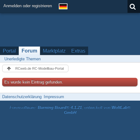
Anmelden oder registrieren
Portal
Forum
Marktplatz
Extras
Unerledigte Themen
RCweb.de RC-Modellbau-Portal
Es wurde kein Eintrag gefunden.
Datenschutzerklärung
Impressum
Forensoftware:
Burning Board® 4.1.21
, entwickelt von
WoltLab®
GmbH