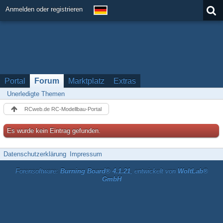
Anmelden oder registrieren
Portal
Forum
Marktplatz
Extras
Unerledigte Themen
RCweb.de RC-Modellbau-Portal
Es wurde kein Eintrag gefunden.
Datenschutzerklärung
Impressum
Forensoftware:
Burning Board® 4.1.21
, entwickelt von
WoltLab®
GmbH