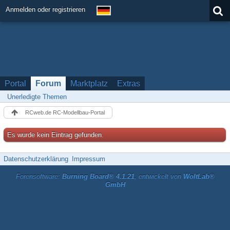
Anmelden oder registrieren
Portal
Forum
Marktplatz
Extras
Unerledigte Themen
RCweb.de RC-Modellbau-Portal
Es wurde kein Eintrag gefunden.
Datenschutzerklärung
Impressum
Forensoftware:
Burning Board® 4.1.21
, entwickelt von
WoltLab®
GmbH