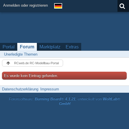
Anmelden oder registrieren
Portal
Forum
Marktplatz
Extras
Unerledigte Themen
RCweb.de RC-Modellbau-Portal
Es wurde kein Eintrag gefunden.
Datenschutzerklärung
Impressum
Forensoftware:
Burning Board® 4.1.21
, entwickelt von
WoltLab®
GmbH