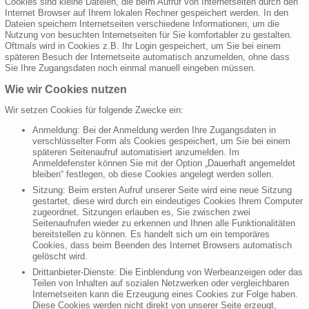
Cookies sind kleine Dateien, die beim Aufruf von Internetseiten durch den
Internet Browser auf Ihrem lokalen Rechner gespeichert werden. In den
Dateien speichern Internetseiten verschiedene Informationen, um die
Nutzung von besuchten Internetseiten für Sie komfortabler zu gestalten.
Oftmals wird in Cookies z.B. Ihr Login gespeichert, um Sie bei einem
späteren Besuch der Internetseite automatisch anzumelden, ohne dass
Sie Ihre Zugangsdaten noch einmal manuell eingeben müssen.
Wie wir Cookies nutzen
Wir setzen Cookies für folgende Zwecke ein:
Anmeldung: Bei der Anmeldung werden Ihre Zugangsdaten in
verschlüsselter Form als Cookies gespeichert, um Sie bei einem
späteren Seitenaufruf automatisiert anzumelden. Im
Anmeldefenster können Sie mit der Option „Dauerhaft angemeldet
bleiben“ festlegen, ob diese Cookies angelegt werden sollen.
Sitzung: Beim ersten Aufruf unserer Seite wird eine neue Sitzung
gestartet, diese wird durch ein eindeutiges Cookies Ihrem Computer
zugeordnet. Sitzungen erlauben es, Sie zwischen zwei
Seitenaufrufen wieder zu erkennen und Ihnen alle Funktionalitäten
bereitstellen zu können. Es handelt sich um ein temporäres
Cookies, dass beim Beenden des Internet Browsers automatisch
gelöscht wird.
Drittanbieter-Dienste: Die Einblendung von Werbeanzeigen oder das
Teilen von Inhalten auf sozialen Netzwerken oder vergleichbaren
Internetseiten kann die Erzeugung eines Cookies zur Folge haben.
Diese Cookies werden nicht direkt von unserer Seite erzeugt,