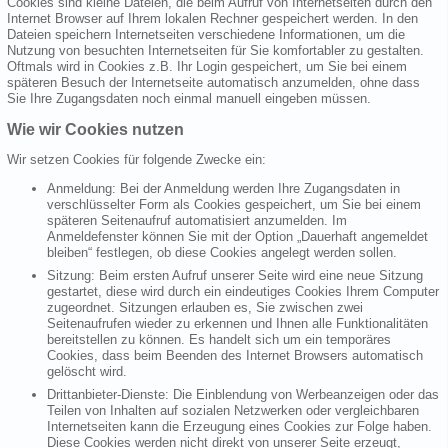
Cookies sind kleine Dateien, die beim Aufruf von Internetseiten durch den
Internet Browser auf Ihrem lokalen Rechner gespeichert werden. In den
Dateien speichern Internetseiten verschiedene Informationen, um die
Nutzung von besuchten Internetseiten für Sie komfortabler zu gestalten.
Oftmals wird in Cookies z.B. Ihr Login gespeichert, um Sie bei einem
späteren Besuch der Internetseite automatisch anzumelden, ohne dass
Sie Ihre Zugangsdaten noch einmal manuell eingeben müssen.
Wie wir Cookies nutzen
Wir setzen Cookies für folgende Zwecke ein:
Anmeldung: Bei der Anmeldung werden Ihre Zugangsdaten in
verschlüsselter Form als Cookies gespeichert, um Sie bei einem
späteren Seitenaufruf automatisiert anzumelden. Im
Anmeldefenster können Sie mit der Option „Dauerhaft angemeldet
bleiben“ festlegen, ob diese Cookies angelegt werden sollen.
Sitzung: Beim ersten Aufruf unserer Seite wird eine neue Sitzung
gestartet, diese wird durch ein eindeutiges Cookies Ihrem Computer
zugeordnet. Sitzungen erlauben es, Sie zwischen zwei
Seitenaufrufen wieder zu erkennen und Ihnen alle Funktionalitäten
bereitstellen zu können. Es handelt sich um ein temporäres
Cookies, dass beim Beenden des Internet Browsers automatisch
gelöscht wird.
Drittanbieter-Dienste: Die Einblendung von Werbeanzeigen oder das
Teilen von Inhalten auf sozialen Netzwerken oder vergleichbaren
Internetseiten kann die Erzeugung eines Cookies zur Folge haben.
Diese Cookies werden nicht direkt von unserer Seite erzeugt,