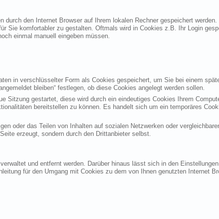
ten durch den Internet Browser auf Ihrem lokalen Rechner gespeichert werden.
ür Sie komfortabler zu gestalten. Oftmals wird in Cookies z.B. Ihr Login ges
noch einmal manuell eingeben müssen.
en in verschlüsselter Form als Cookies gespeichert, um Sie bei einem späte
angemeldet bleiben“ festlegen, ob diese Cookies angelegt werden sollen.
eue Sitzung gestartet, diese wird durch ein eindeutiges Cookies Ihrem Compu
ktionalitäten bereitstellen zu können. Es handelt sich um ein temporäres Co
gen oder das Teilen von Inhalten auf sozialen Netzwerken oder vergleichbare
eite erzeugt, sondern durch den Drittanbieter selbst.
verwaltet und entfernt werden. Darüber hinaus lässt sich in den Einstellung
Anleitung für den Umgang mit Cookies zu dem von Ihnen genutzten Internet Br