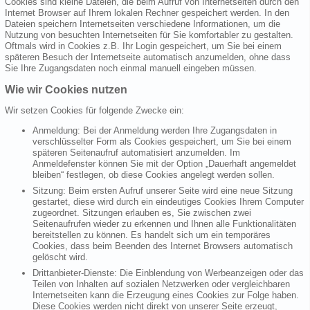
Cookies sind kleine Dateien, die beim Aufruf von Internetseiten durch den
Internet Browser auf Ihrem lokalen Rechner gespeichert werden. In den
Dateien speichern Internetseiten verschiedene Informationen, um die
Nutzung von besuchten Internetseiten für Sie komfortabler zu gestalten.
Oftmals wird in Cookies z.B. Ihr Login gespeichert, um Sie bei einem
späteren Besuch der Internetseite automatisch anzumelden, ohne dass
Sie Ihre Zugangsdaten noch einmal manuell eingeben müssen.
Wie wir Cookies nutzen
Wir setzen Cookies für folgende Zwecke ein:
Anmeldung: Bei der Anmeldung werden Ihre Zugangsdaten in
verschlüsselter Form als Cookies gespeichert, um Sie bei einem
späteren Seitenaufruf automatisiert anzumelden. Im
Anmeldefenster können Sie mit der Option „Dauerhaft angemeldet
bleiben“ festlegen, ob diese Cookies angelegt werden sollen.
Sitzung: Beim ersten Aufruf unserer Seite wird eine neue Sitzung
gestartet, diese wird durch ein eindeutiges Cookies Ihrem Computer
zugeordnet. Sitzungen erlauben es, Sie zwischen zwei
Seitenaufrufen wieder zu erkennen und Ihnen alle Funktionalitäten
bereitstellen zu können. Es handelt sich um ein temporäres
Cookies, dass beim Beenden des Internet Browsers automatisch
gelöscht wird.
Drittanbieter-Dienste: Die Einblendung von Werbeanzeigen oder das
Teilen von Inhalten auf sozialen Netzwerken oder vergleichbaren
Internetseiten kann die Erzeugung eines Cookies zur Folge haben.
Diese Cookies werden nicht direkt von unserer Seite erzeugt,