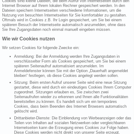
Cookies sind kleine Dateien, die beim Aufruf von Internetseiten durch den
Internet Browser auf Ihrem lokalen Rechner gespeichert werden. In den
Dateien speichern Internetseiten verschiedene Informationen, um die
Nutzung von besuchten Internetseiten für Sie komfortabler zu gestalten.
Oftmals wird in Cookies z.B. Ihr Login gespeichert, um Sie bei einem
späteren Besuch der Internetseite automatisch anzumelden, ohne dass
Sie Ihre Zugangsdaten noch einmal manuell eingeben müssen.
Wie wir Cookies nutzen
Wir setzen Cookies für folgende Zwecke ein:
Anmeldung: Bei der Anmeldung werden Ihre Zugangsdaten in
verschlüsselter Form als Cookies gespeichert, um Sie bei einem
späteren Seitenaufruf automatisiert anzumelden. Im
Anmeldefenster können Sie mit der Option „Dauerhaft angemeldet
bleiben“ festlegen, ob diese Cookies angelegt werden sollen.
Sitzung: Beim ersten Aufruf unserer Seite wird eine neue Sitzung
gestartet, diese wird durch ein eindeutiges Cookies Ihrem Computer
zugeordnet. Sitzungen erlauben es, Sie zwischen zwei
Seitenaufrufen wieder zu erkennen und Ihnen alle Funktionalitäten
bereitstellen zu können. Es handelt sich um ein temporäres
Cookies, dass beim Beenden des Internet Browsers automatisch
gelöscht wird.
Drittanbieter-Dienste: Die Einblendung von Werbeanzeigen oder das
Teilen von Inhalten auf sozialen Netzwerken oder vergleichbaren
Internetseiten kann die Erzeugung eines Cookies zur Folge haben.
Diese Cookies werden nicht direkt von unserer Seite erzeugt,