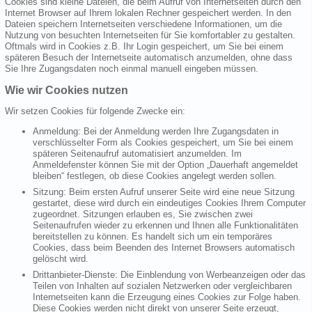
Cookies sind kleine Dateien, die beim Aufruf von Internetseiten durch den
Internet Browser auf Ihrem lokalen Rechner gespeichert werden. In den
Dateien speichern Internetseiten verschiedene Informationen, um die
Nutzung von besuchten Internetseiten für Sie komfortabler zu gestalten.
Oftmals wird in Cookies z.B. Ihr Login gespeichert, um Sie bei einem
späteren Besuch der Internetseite automatisch anzumelden, ohne dass
Sie Ihre Zugangsdaten noch einmal manuell eingeben müssen.
Wie wir Cookies nutzen
Wir setzen Cookies für folgende Zwecke ein:
Anmeldung: Bei der Anmeldung werden Ihre Zugangsdaten in
verschlüsselter Form als Cookies gespeichert, um Sie bei einem
späteren Seitenaufruf automatisiert anzumelden. Im
Anmeldefenster können Sie mit der Option „Dauerhaft angemeldet
bleiben“ festlegen, ob diese Cookies angelegt werden sollen.
Sitzung: Beim ersten Aufruf unserer Seite wird eine neue Sitzung
gestartet, diese wird durch ein eindeutiges Cookies Ihrem Computer
zugeordnet. Sitzungen erlauben es, Sie zwischen zwei
Seitenaufrufen wieder zu erkennen und Ihnen alle Funktionalitäten
bereitstellen zu können. Es handelt sich um ein temporäres
Cookies, dass beim Beenden des Internet Browsers automatisch
gelöscht wird.
Drittanbieter-Dienste: Die Einblendung von Werbeanzeigen oder das
Teilen von Inhalten auf sozialen Netzwerken oder vergleichbaren
Internetseiten kann die Erzeugung eines Cookies zur Folge haben.
Diese Cookies werden nicht direkt von unserer Seite erzeugt,