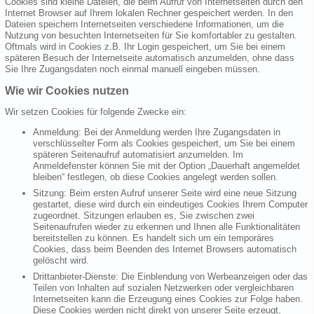
Cookies sind kleine Dateien, die beim Aufruf von Internetseiten durch den
Internet Browser auf Ihrem lokalen Rechner gespeichert werden. In den
Dateien speichern Internetseiten verschiedene Informationen, um die
Nutzung von besuchten Internetseiten für Sie komfortabler zu gestalten.
Oftmals wird in Cookies z.B. Ihr Login gespeichert, um Sie bei einem
späteren Besuch der Internetseite automatisch anzumelden, ohne dass
Sie Ihre Zugangsdaten noch einmal manuell eingeben müssen.
Wie wir Cookies nutzen
Wir setzen Cookies für folgende Zwecke ein:
Anmeldung: Bei der Anmeldung werden Ihre Zugangsdaten in
verschlüsselter Form als Cookies gespeichert, um Sie bei einem
späteren Seitenaufruf automatisiert anzumelden. Im
Anmeldefenster können Sie mit der Option „Dauerhaft angemeldet
bleiben“ festlegen, ob diese Cookies angelegt werden sollen.
Sitzung: Beim ersten Aufruf unserer Seite wird eine neue Sitzung
gestartet, diese wird durch ein eindeutiges Cookies Ihrem Computer
zugeordnet. Sitzungen erlauben es, Sie zwischen zwei
Seitenaufrufen wieder zu erkennen und Ihnen alle Funktionalitäten
bereitstellen zu können. Es handelt sich um ein temporäres
Cookies, dass beim Beenden des Internet Browsers automatisch
gelöscht wird.
Drittanbieter-Dienste: Die Einblendung von Werbeanzeigen oder das
Teilen von Inhalten auf sozialen Netzwerken oder vergleichbaren
Internetseiten kann die Erzeugung eines Cookies zur Folge haben.
Diese Cookies werden nicht direkt von unserer Seite erzeugt,