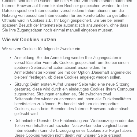
Cookies sind kleine Dateien, die beim Aufruf von Internetseiten durch den
Internet Browser auf Ihrem lokalen Rechner gespeichert werden. In den
Dateien speichern Internetseiten verschiedene Informationen, um die
Nutzung von besuchten Internetseiten für Sie komfortabler zu gestalten.
Oftmals wird in Cookies z.B. Ihr Login gespeichert, um Sie bei einem
späteren Besuch der Internetseite automatisch anzumelden, ohne dass
Sie Ihre Zugangsdaten noch einmal manuell eingeben müssen.
Wie wir Cookies nutzen
Wir setzen Cookies für folgende Zwecke ein:
Anmeldung: Bei der Anmeldung werden Ihre Zugangsdaten in
verschlüsselter Form als Cookies gespeichert, um Sie bei einem
späteren Seitenaufruf automatisiert anzumelden. Im
Anmeldefenster können Sie mit der Option „Dauerhaft angemeldet
bleiben“ festlegen, ob diese Cookies angelegt werden sollen.
Sitzung: Beim ersten Aufruf unserer Seite wird eine neue Sitzung
gestartet, diese wird durch ein eindeutiges Cookies Ihrem Computer
zugeordnet. Sitzungen erlauben es, Sie zwischen zwei
Seitenaufrufen wieder zu erkennen und Ihnen alle Funktionalitäten
bereitstellen zu können. Es handelt sich um ein temporäres
Cookies, dass beim Beenden des Internet Browsers automatisch
gelöscht wird.
Drittanbieter-Dienste: Die Einblendung von Werbeanzeigen oder das
Teilen von Inhalten auf sozialen Netzwerken oder vergleichbaren
Internetseiten kann die Erzeugung eines Cookies zur Folge haben.
Diese Cookies werden nicht direkt von unserer Seite erzeugt,