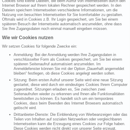
Cookies sind kleine Dateien, die beim Aufruf von Internetseiten durch den
Internet Browser auf Ihrem lokalen Rechner gespeichert werden. In den
Dateien speichern Internetseiten verschiedene Informationen, um die
Nutzung von besuchten Internetseiten für Sie komfortabler zu gestalten.
Oftmals wird in Cookies z.B. Ihr Login gespeichert, um Sie bei einem
späteren Besuch der Internetseite automatisch anzumelden, ohne dass
Sie Ihre Zugangsdaten noch einmal manuell eingeben müssen.
Wie wir Cookies nutzen
Wir setzen Cookies für folgende Zwecke ein:
Anmeldung: Bei der Anmeldung werden Ihre Zugangsdaten in
verschlüsselter Form als Cookies gespeichert, um Sie bei einem
späteren Seitenaufruf automatisiert anzumelden. Im
Anmeldefenster können Sie mit der Option „Dauerhaft angemeldet
bleiben“ festlegen, ob diese Cookies angelegt werden sollen.
Sitzung: Beim ersten Aufruf unserer Seite wird eine neue Sitzung
gestartet, diese wird durch ein eindeutiges Cookies Ihrem Computer
zugeordnet. Sitzungen erlauben es, Sie zwischen zwei
Seitenaufrufen wieder zu erkennen und Ihnen alle Funktionalitäten
bereitstellen zu können. Es handelt sich um ein temporäres
Cookies, dass beim Beenden des Internet Browsers automatisch
gelöscht wird.
Drittanbieter-Dienste: Die Einblendung von Werbeanzeigen oder das
Teilen von Inhalten auf sozialen Netzwerken oder vergleichbaren
Internetseiten kann die Erzeugung eines Cookies zur Folge haben.
Diese Cookies werden nicht direkt von unserer Seite erzeugt,