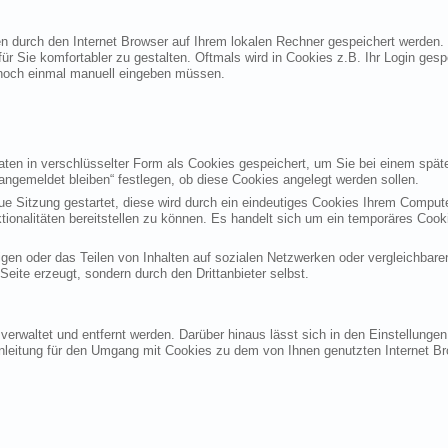
ten durch den Internet Browser auf Ihrem lokalen Rechner gespeichert werden.
ür Sie komfortabler zu gestalten. Oftmals wird in Cookies z.B. Ihr Login ges
noch einmal manuell eingeben müssen.
en in verschlüsselter Form als Cookies gespeichert, um Sie bei einem späte
angemeldet bleiben“ festlegen, ob diese Cookies angelegt werden sollen.
eue Sitzung gestartet, diese wird durch ein eindeutiges Cookies Ihrem Compu
ktionalitäten bereitstellen zu können. Es handelt sich um ein temporäres Co
gen oder das Teilen von Inhalten auf sozialen Netzwerken oder vergleichbare
eite erzeugt, sondern durch den Drittanbieter selbst.
verwaltet und entfernt werden. Darüber hinaus lässt sich in den Einstellung
Anleitung für den Umgang mit Cookies zu dem von Ihnen genutzten Internet Br