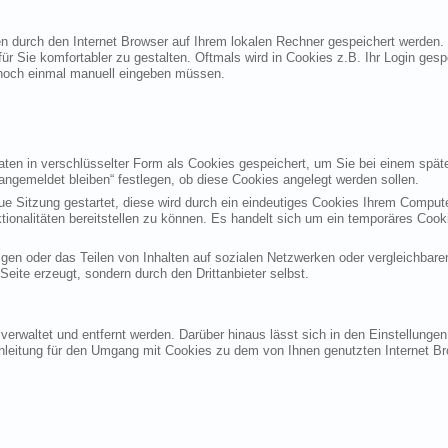
ten durch den Internet Browser auf Ihrem lokalen Rechner gespeichert werden.
ür Sie komfortabler zu gestalten. Oftmals wird in Cookies z.B. Ihr Login ges
noch einmal manuell eingeben müssen.
en in verschlüsselter Form als Cookies gespeichert, um Sie bei einem späte
angemeldet bleiben“ festlegen, ob diese Cookies angelegt werden sollen.
eue Sitzung gestartet, diese wird durch ein eindeutiges Cookies Ihrem Compu
ktionalitäten bereitstellen zu können. Es handelt sich um ein temporäres Co
gen oder das Teilen von Inhalten auf sozialen Netzwerken oder vergleichbare
eite erzeugt, sondern durch den Drittanbieter selbst.
verwaltet und entfernt werden. Darüber hinaus lässt sich in den Einstellung
Anleitung für den Umgang mit Cookies zu dem von Ihnen genutzten Internet Br