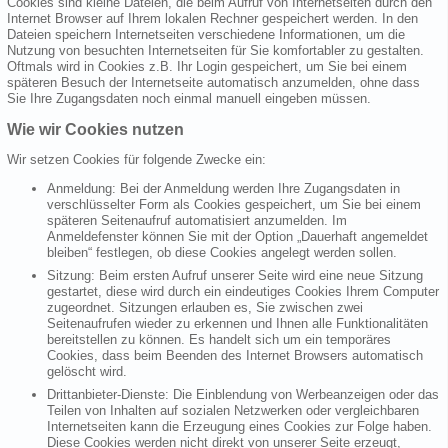
Cookies sind kleine Dateien, die beim Aufruf von Internetseiten durch den
Internet Browser auf Ihrem lokalen Rechner gespeichert werden. In den
Dateien speichern Internetseiten verschiedene Informationen, um die
Nutzung von besuchten Internetseiten für Sie komfortabler zu gestalten.
Oftmals wird in Cookies z.B. Ihr Login gespeichert, um Sie bei einem
späteren Besuch der Internetseite automatisch anzumelden, ohne dass
Sie Ihre Zugangsdaten noch einmal manuell eingeben müssen.
Wie wir Cookies nutzen
Wir setzen Cookies für folgende Zwecke ein:
Anmeldung: Bei der Anmeldung werden Ihre Zugangsdaten in
verschlüsselter Form als Cookies gespeichert, um Sie bei einem
späteren Seitenaufruf automatisiert anzumelden. Im
Anmeldefenster können Sie mit der Option „Dauerhaft angemeldet
bleiben“ festlegen, ob diese Cookies angelegt werden sollen.
Sitzung: Beim ersten Aufruf unserer Seite wird eine neue Sitzung
gestartet, diese wird durch ein eindeutiges Cookies Ihrem Computer
zugeordnet. Sitzungen erlauben es, Sie zwischen zwei
Seitenaufrufen wieder zu erkennen und Ihnen alle Funktionalitäten
bereitstellen zu können. Es handelt sich um ein temporäres
Cookies, dass beim Beenden des Internet Browsers automatisch
gelöscht wird.
Drittanbieter-Dienste: Die Einblendung von Werbeanzeigen oder das
Teilen von Inhalten auf sozialen Netzwerken oder vergleichbaren
Internetseiten kann die Erzeugung eines Cookies zur Folge haben.
Diese Cookies werden nicht direkt von unserer Seite erzeugt,