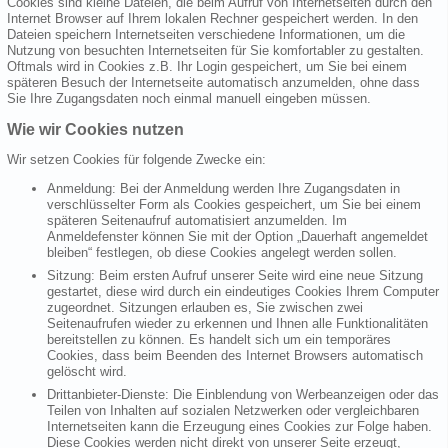
Cookies sind kleine Dateien, die beim Aufruf von Internetseiten durch den
Internet Browser auf Ihrem lokalen Rechner gespeichert werden. In den
Dateien speichern Internetseiten verschiedene Informationen, um die
Nutzung von besuchten Internetseiten für Sie komfortabler zu gestalten.
Oftmals wird in Cookies z.B. Ihr Login gespeichert, um Sie bei einem
späteren Besuch der Internetseite automatisch anzumelden, ohne dass
Sie Ihre Zugangsdaten noch einmal manuell eingeben müssen.
Wie wir Cookies nutzen
Wir setzen Cookies für folgende Zwecke ein:
Anmeldung: Bei der Anmeldung werden Ihre Zugangsdaten in
verschlüsselter Form als Cookies gespeichert, um Sie bei einem
späteren Seitenaufruf automatisiert anzumelden. Im
Anmeldefenster können Sie mit der Option „Dauerhaft angemeldet
bleiben“ festlegen, ob diese Cookies angelegt werden sollen.
Sitzung: Beim ersten Aufruf unserer Seite wird eine neue Sitzung
gestartet, diese wird durch ein eindeutiges Cookies Ihrem Computer
zugeordnet. Sitzungen erlauben es, Sie zwischen zwei
Seitenaufrufen wieder zu erkennen und Ihnen alle Funktionalitäten
bereitstellen zu können. Es handelt sich um ein temporäres
Cookies, dass beim Beenden des Internet Browsers automatisch
gelöscht wird.
Drittanbieter-Dienste: Die Einblendung von Werbeanzeigen oder das
Teilen von Inhalten auf sozialen Netzwerken oder vergleichbaren
Internetseiten kann die Erzeugung eines Cookies zur Folge haben.
Diese Cookies werden nicht direkt von unserer Seite erzeugt,