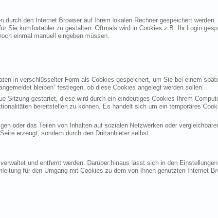
ten durch den Internet Browser auf Ihrem lokalen Rechner gespeichert werden.
ür Sie komfortabler zu gestalten. Oftmals wird in Cookies z.B. Ihr Login ges
noch einmal manuell eingeben müssen.
en in verschlüsselter Form als Cookies gespeichert, um Sie bei einem späte
angemeldet bleiben“ festlegen, ob diese Cookies angelegt werden sollen.
eue Sitzung gestartet, diese wird durch ein eindeutiges Cookies Ihrem Compu
ktionalitäten bereitstellen zu können. Es handelt sich um ein temporäres Co
gen oder das Teilen von Inhalten auf sozialen Netzwerken oder vergleichbare
eite erzeugt, sondern durch den Drittanbieter selbst.
verwaltet und entfernt werden. Darüber hinaus lässt sich in den Einstellung
Anleitung für den Umgang mit Cookies zu dem von Ihnen genutzten Internet Br