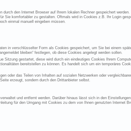
ten durch den Internet Browser auf Ihrem lokalen Rechner gespeichert werden.
ür Sie komfortabler zu gestalten. Oftmals wird in Cookies z.B. Ihr Login ges
noch einmal manuell eingeben müssen.
en in verschlüsselter Form als Cookies gespeichert, um Sie bei einem späte
angemeldet bleiben“ festlegen, ob diese Cookies angelegt werden sollen.
eue Sitzung gestartet, diese wird durch ein eindeutiges Cookies Ihrem Compu
ktionalitäten bereitstellen zu können. Es handelt sich um ein temporäres Co
gen oder das Teilen von Inhalten auf sozialen Netzwerken oder vergleichbare
eite erzeugt, sondern durch den Drittanbieter selbst.
verwaltet und entfernt werden. Darüber hinaus lässt sich in den Einstellung
Anleitung für den Umgang mit Cookies zu dem von Ihnen genutzten Internet Br