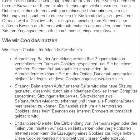
Cookies sind kleine Dateien, die beim Aufruf von Internetseiten durch den
Internet Browser auf Ihrem lokalen Rechner gespeichert werden. In den
Dateien speichern Internetseiten verschiedene Informationen, um die
Nutzung von besuchten Internetseiten für Sie komfortabler zu gestalten.
Oftmals wird in Cookies z.B. Ihr Login gespeichert, um Sie bei einem
späteren Besuch der Internetseite automatisch anzumelden, ohne dass
Sie Ihre Zugangsdaten noch einmal manuell eingeben müssen.
Wie wir Cookies nutzen
Wir setzen Cookies für folgende Zwecke ein:
Anmeldung: Bei der Anmeldung werden Ihre Zugangsdaten in
verschlüsselter Form als Cookies gespeichert, um Sie bei einem
späteren Seitenaufruf automatisiert anzumelden. Im
Anmeldefenster können Sie mit der Option „Dauerhaft angemeldet
bleiben“ festlegen, ob diese Cookies angelegt werden sollen.
Sitzung: Beim ersten Aufruf unserer Seite wird eine neue Sitzung
gestartet, diese wird durch ein eindeutiges Cookies Ihrem Computer
zugeordnet. Sitzungen erlauben es, Sie zwischen zwei
Seitenaufrufen wieder zu erkennen und Ihnen alle Funktionalitäten
bereitstellen zu können. Es handelt sich um ein temporäres
Cookies, dass beim Beenden des Internet Browsers automatisch
gelöscht wird.
Drittanbieter-Dienste: Die Einblendung von Werbeanzeigen oder das
Teilen von Inhalten auf sozialen Netzwerken oder vergleichbaren
Internetseiten kann die Erzeugung eines Cookies zur Folge haben.
Diese Cookies werden nicht direkt von unserer Seite erzeugt,