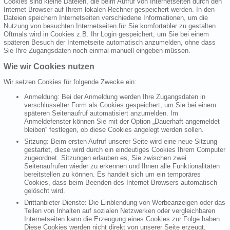
Cookies sind kleine Dateien, die beim Aufruf von Internetseiten durch den
Internet Browser auf Ihrem lokalen Rechner gespeichert werden. In den
Dateien speichern Internetseiten verschiedene Informationen, um die
Nutzung von besuchten Internetseiten für Sie komfortabler zu gestalten.
Oftmals wird in Cookies z.B. Ihr Login gespeichert, um Sie bei einem
späteren Besuch der Internetseite automatisch anzumelden, ohne dass
Sie Ihre Zugangsdaten noch einmal manuell eingeben müssen.
Wie wir Cookies nutzen
Wir setzen Cookies für folgende Zwecke ein:
Anmeldung: Bei der Anmeldung werden Ihre Zugangsdaten in
verschlüsselter Form als Cookies gespeichert, um Sie bei einem
späteren Seitenaufruf automatisiert anzumelden. Im
Anmeldefenster können Sie mit der Option „Dauerhaft angemeldet
bleiben“ festlegen, ob diese Cookies angelegt werden sollen.
Sitzung: Beim ersten Aufruf unserer Seite wird eine neue Sitzung
gestartet, diese wird durch ein eindeutiges Cookies Ihrem Computer
zugeordnet. Sitzungen erlauben es, Sie zwischen zwei
Seitenaufrufen wieder zu erkennen und Ihnen alle Funktionalitäten
bereitstellen zu können. Es handelt sich um ein temporäres
Cookies, dass beim Beenden des Internet Browsers automatisch
gelöscht wird.
Drittanbieter-Dienste: Die Einblendung von Werbeanzeigen oder das
Teilen von Inhalten auf sozialen Netzwerken oder vergleichbaren
Internetseiten kann die Erzeugung eines Cookies zur Folge haben.
Diese Cookies werden nicht direkt von unserer Seite erzeugt,