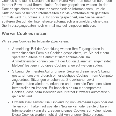
Cookies sind kleine Dateien, die beim Aufruf von Internetseiten durch den
Internet Browser auf Ihrem lokalen Rechner gespeichert werden. In den
Dateien speichern Internetseiten verschiedene Informationen, um die
Nutzung von besuchten Internetseiten für Sie komfortabler zu gestalten.
Oftmals wird in Cookies z.B. Ihr Login gespeichert, um Sie bei einem
späteren Besuch der Internetseite automatisch anzumelden, ohne dass
Sie Ihre Zugangsdaten noch einmal manuell eingeben müssen.
Wie wir Cookies nutzen
Wir setzen Cookies für folgende Zwecke ein:
Anmeldung: Bei der Anmeldung werden Ihre Zugangsdaten in
verschlüsselter Form als Cookies gespeichert, um Sie bei einem
späteren Seitenaufruf automatisiert anzumelden. Im
Anmeldefenster können Sie mit der Option „Dauerhaft angemeldet
bleiben“ festlegen, ob diese Cookies angelegt werden sollen.
Sitzung: Beim ersten Aufruf unserer Seite wird eine neue Sitzung
gestartet, diese wird durch ein eindeutiges Cookies Ihrem Computer
zugeordnet. Sitzungen erlauben es, Sie zwischen zwei
Seitenaufrufen wieder zu erkennen und Ihnen alle Funktionalitäten
bereitstellen zu können. Es handelt sich um ein temporäres
Cookies, dass beim Beenden des Internet Browsers automatisch
gelöscht wird.
Drittanbieter-Dienste: Die Einblendung von Werbeanzeigen oder das
Teilen von Inhalten auf sozialen Netzwerken oder vergleichbaren
Internetseiten kann die Erzeugung eines Cookies zur Folge haben.
Diese Cookies werden nicht direkt von unserer Seite erzeugt,